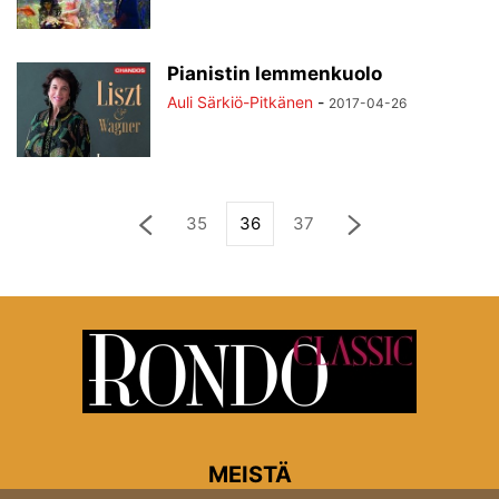
Pianistin lemmenkuolo
Auli Särkiö-Pitkänen
-
2017-04-26
35
36
37
MEISTÄ