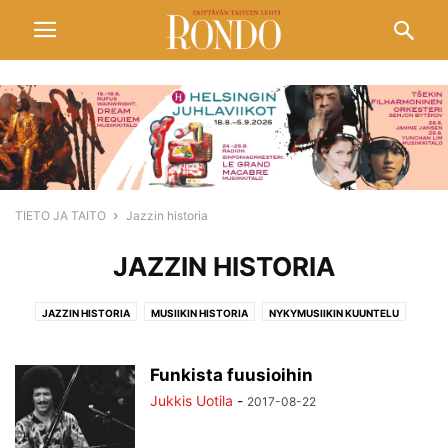
TIETO JA TAITO
Jazzin historia
JAZZIN HISTORIA
JAZZIN HISTORIA
MUSIIKIN HISTORIA
NYKYMUSIIKIN KUUNTELU
TIETO JA TAITO
Funkista fuusioihin
Jukkis Uotila
-
2017-08-22