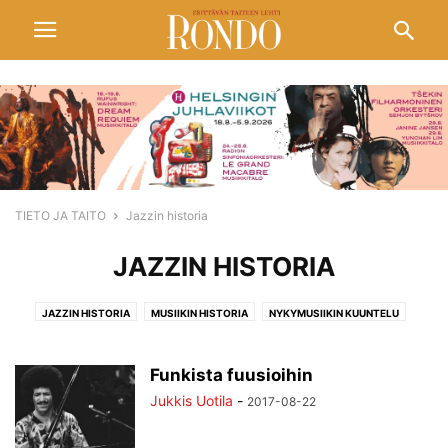
TIETO JA TAITO
Jazzin historia
JAZZIN HISTORIA
JAZZIN HISTORIA
MUSIIKIN HISTORIA
NYKYMUSIIKIN KUUNTELU
TIETO JA TAITO
Funkista fuusioihin
Jukkis Uotila
-
2017-08-22