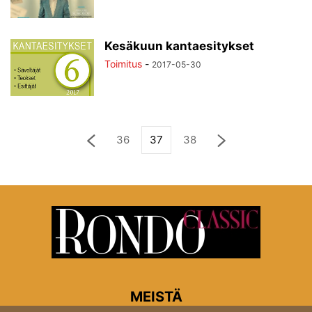
Kesäkuun kantaesitykset
Toimitus
-
2017-05-30
36
37
38
MEISTÄ