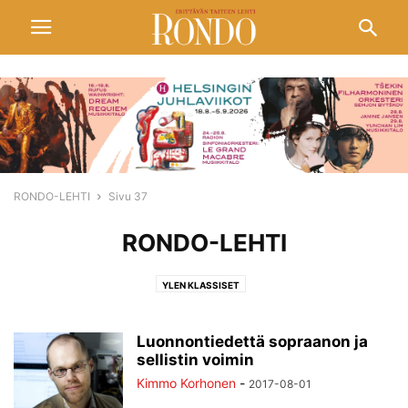
RONDO-LEHTI
Sivu 37
RONDO-LEHTI
YLEN KLASSISET
Luonnontiedettä sopraanon ja
sellistin voimin
Kimmo Korhonen
-
2017-08-01