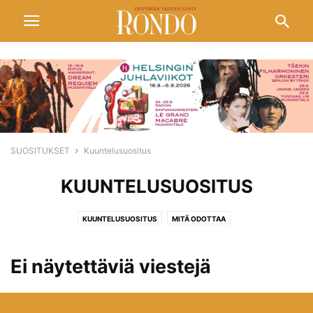
SUOSITUKSET
Kuuntelusuositus
KUUNTELUSUOSITUS
KUUNTELUSUOSITUS
MITÄ ODOTTAA
Ei näytettäviä viestejä