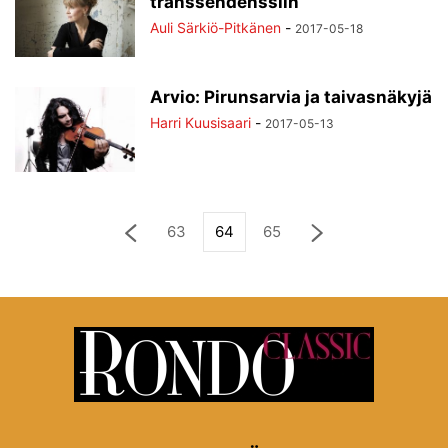
transsendenssiin
Auli Särkiö-Pitkänen
-
2017-05-18
Arvio: Pirunsarvia ja taivasnäkyjä
Harri Kuusisaari
-
2017-05-13
63
64
65