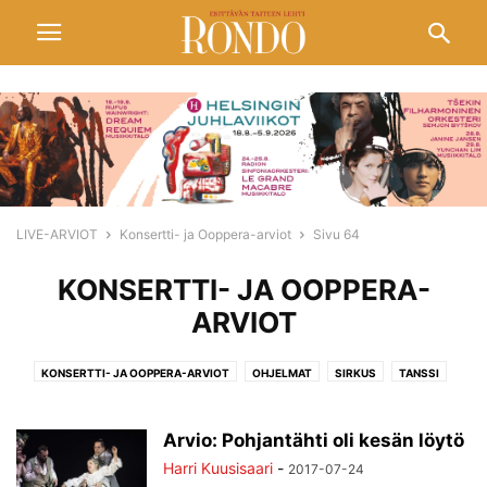
LIVE-ARVIOT
Konsertti- ja Ooppera-arviot
Sivu 64
KONSERTTI- JA OOPPERA-
ARVIOT
KONSERTTI- JA OOPPERA-ARVIOT
OHJELMAT
SIRKUS
TANSSI
TEATTERI
ULKOMAILTA
Arvio: Pohjantähti oli kesän löytö
Harri Kuusisaari
-
2017-07-24