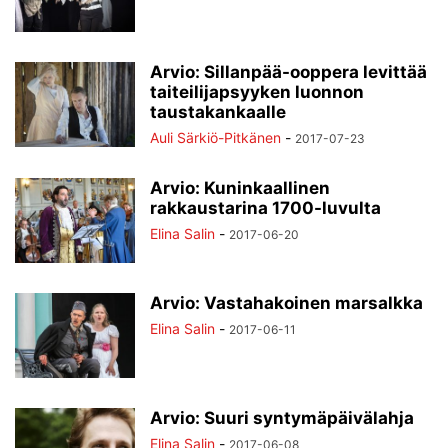
Arvio: Sillanpää-ooppera levittää
taiteilijapsyyken luonnon
taustakankaalle
Auli Särkiö-Pitkänen
-
2017-07-23
Arvio: Kuninkaallinen
rakkaustarina 1700-luvulta
Elina Salin
-
2017-06-20
Arvio: Vastahakoinen marsalkka
Elina Salin
-
2017-06-11
Arvio: Suuri syntymäpäivälahja
Elina Salin
-
2017-06-08