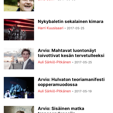
Nykybaletin sekalainen kimara
Harri Kuusisaari
-
2017-05-25
Arvio: Mahtavat luontonäyt
toivottivat kesän tervetulleeksi
Auli Särkiö-Pitkänen
-
2017-05-25
Arvio: Hulvaton teoriamanifesti
oopperamuodossa
Auli Särkiö-Pitkänen
-
2017-05-19
Arvio: Sisäinen matka