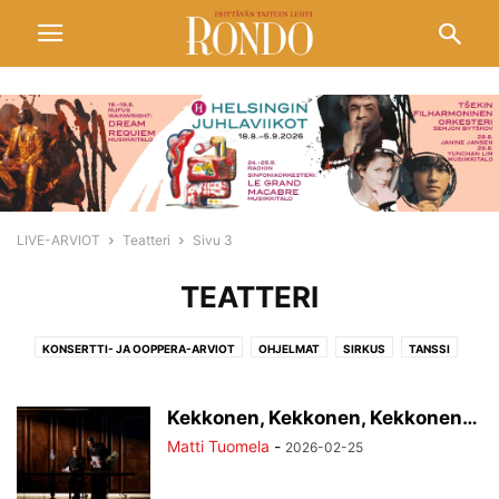
LIVE-ARVIOT
Teatteri
Sivu 3
TEATTERI
KONSERTTI- JA OOPPERA-ARVIOT
OHJELMAT
SIRKUS
TANSSI
TEATTERI
ULKOMAILTA
Kekkonen, Kekkonen, Kekkonen…
Matti Tuomela
-
2026-02-25