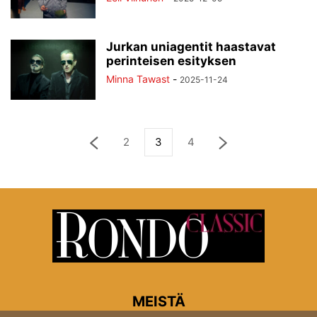
Jurkan uniagentit haastavat
perinteisen esityksen
Minna Tawast
-
2025-11-24
2
3
4
MEISTÄ