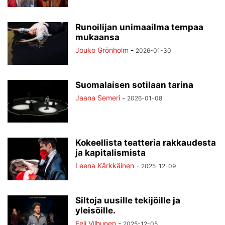
Runoilijan unimaailma tempaa
mukaansa
Jouko Grönholm
-
2026-01-30
Suomalaisen sotilaan tarina
Jaana Semeri
-
2026-01-08
Kokeellista teatteria rakkaudesta
ja kapitalismista
Leena Kärkkäinen
-
2025-12-09
Siltoja uusille tekijöille ja
yleisöille.
Eeli Vilhunen
-
2025-12-05