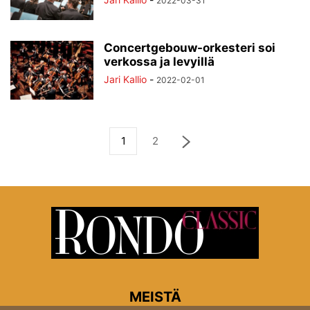
2022-03-31
Concertgebouw-orkesteri soi
verkossa ja levyillä
Jari Kallio
-
2022-02-01
1
2
MEISTÄ