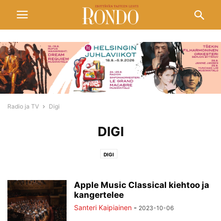
Radio ja TV
Digi
DIGI
DIGI
Apple Music Classical kiehtoo ja
kangertelee
Santeri Kaipiainen
-
2023-10-06