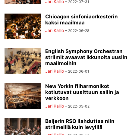
Jari Kallio
-
2022-07-31
Chicagon sinfoniaorkesterin
kaksi maailmaa
Jari Kallio
-
2022-06-28
English Symphony Orchestran
striimit avaavat ikkunoita uusiin
maailmoihin
Jari Kallio
-
2022-06-01
New Yorkin filharmonikot
kotiutuvat uusittuun saliin ja
verkkoon
Jari Kallio
-
2022-05-02
Baijerin RSO ilahduttaa niin
striimeillä kuin levyillä
Jari Kallio
-