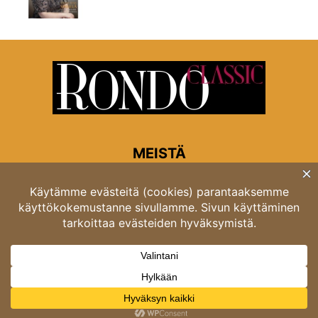
MEISTÄ
Rondon toimitus
Opastinsilta 6A 00520 Helsinki
Asiakaspalvelu: puh. 03 4246 5318
asiakaspalvelu@rondo.fi
Ota meihin yhteyttä:
toimitus@rondo.fi
© Classicus Oy 2026 ver 2.4