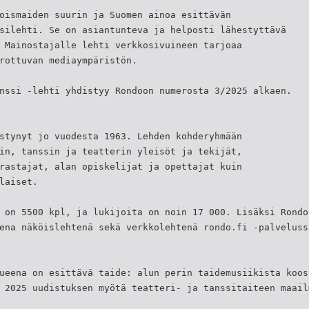
oismaiden suurin ja Suomen ainoa esittävän
silehti. Se on asiantunteva ja helposti lähestyttävä
 Mainostajalle lehti verkkosivuineen tarjoaa
rottuvan mediaympäristön.
nssi -lehti yhdistyy Rondoon numerosta 3/2025 alkaen.
stynyt jo vuodesta 1963. Lehden kohderyhmään
in, tanssin ja teatterin yleisöt ja tekijät,
rastajat, alan opiskelijat ja opettajat kuin
laiset.
 on 5500 kpl, ja lukijoita on noin 17 000. Lisäksi Rondo
ena näköislehtenä sekä verkkolehtenä rondo.fi -palveluss
ueena on esittävä taide: alun perin taidemusiikista koos
 2025 uudistuksen myötä teatteri- ja tanssitaiteen maail