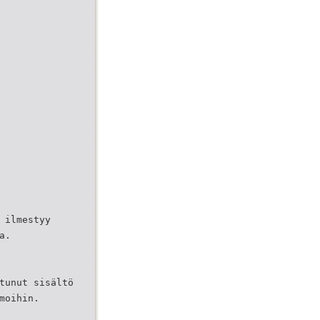
 ilmestyy
a.
tunut sisältö
moihin.