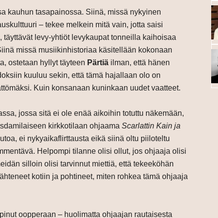
ssa kauhun tasapainossa. Siinä, missä nykyinen
kulttuuri – tekee melkein mitä vain, jotta saisi
, täyttävät levy-yhtiöt levykaupat tonneilla kaihoisaa
. Siinä missä musiikinhistoriaa käsitellään kokonaan
ta, ostetaan hyllyt täyteen
Pärtiä
ilman, että hänen
adoksiin kuuluu sekin, että tämä hajallaan olo on
mättömäksi. Kuin konsanaan kuninkaan uudet vaatteet.
ikassa, jossa sitä ei ole enää aikoihin totuttu näkemään,
sdamilaiseen kirkkotilaan ohjaama
Scarlattin Kain ja
utoa, ei nykyaikaflirttausta eikä siinä oltu piiloteltu
mmentävä. Helpompi tilanne olisi ollut, jos ohjaaja olisi
meidän silloin olisi tarvinnut miettiä, että tekeeköhän
ähteneet kotiin ja pohtineet, miten rohkea tämä ohjaaja
pinut oopperaan – huolimatta ohjaajan rautaisesta