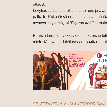
otteesta.
Levykaupassa asia olisi ollut toinen, ja alas
paikalle. Kuka tässä enää jaksaisi ymmärtää
mysteerinäytelmä, tai ”
Figaron häät
” samoin
Pariisin terroristihyökkäyksen jälkeen, ja tu
mielestäni vain odotettavissa – saattanee al
SE, ETTÄ PITÄÄ MUSLIMITERRORISMIA