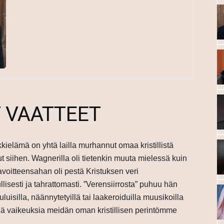
T VAATTEET
kielämä on yhtä lailla murhannut omaa kristillistä
t siihen. Wagnerilla oli tietenkin muuta mielessä kuin
tavoitteensahan oli pestä Kristuksen veri
isesti ja tahrattomasti. ”Verensiirrosta” puhuu hän
uisilla, näännytetyillä tai laakeroiduilla muusikoilla
kkiä vaikeuksia meidän oman kristillisen perintömme