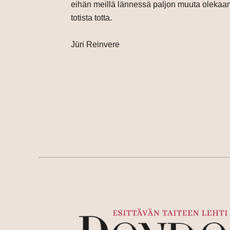
eihän meillä lännessä paljon muuta olekaan.
totista totta.
Jüri Reinvere