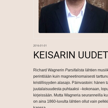
2016-01-01
KEISARIN UUDE
Richard Wagnerin
Parsifalista
lähtien musiik
perintöään kuin magneetinomaisesti tarttunu
kristillisyyden alasajo. Päinvastoin: hänen 
juutalaisuudesta puhtaaksi –kokonaan, lopull
kirjeissään. Mutta Wagneria seuranneilla kuul
on aina 1860-luvulta lähtien ollut vain pel
kanssa.