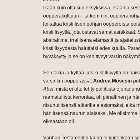
Ikään kuin oltaisiin eksyksissä, eräänlaise
oopperakulttuuri – tarkemmin, oopperanohjaus
leikattua kristillisen pohjan oopperoista pois
kristillisyyttä, jota ostavat samat asiakkaat
abstraktina, irrallisena elämästä ja ajattelus
kristillisyydestä haluttaisi edes kuulla. Par
hyväksytty ja se on kehittynyt varsin näky
Sen takia järkyttää, jos kristillisyyttä on pa
varsinkin oopperassa.
Andrea Mosesin
pot
Abel,
mistä ei oltu tehty poliittista ojenteluhu
raamatullista kerrontaa, oli piinallinen ja hä
riisunut itsensä alttarilla alastomaksi, eikä 
hän itsensä naurun alaiseksi. Me olisimme l
oikeastaan oli.
Vanhan Testamentin tarina ei kuitenkaan so