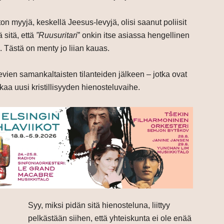
ton myyjä, keskellä Jeesus-levyjä, olisi saanut poliisit
 sitä, että
”Ruusuritari
” onkin itse asiassa hengellinen
. Tästä on menty jo liian kauas.
levien samankaltaisten tilanteiden jälkeen – jotka ovat
kaa uusi kristillisyyden hienosteluvaihe.
Syy, miksi pidän sitä hienosteluna, liittyy
pelkästään siihen, että yhteiskunta ei ole enää