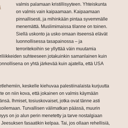
valmis palamaan kristillisyyteen. Yhteiskunta
Ä
on valmis vain kaipaamaan. Kaipaamaan
pinnallisesti, ja mihinkään pintaa syvemmälle
menemättä. Muslimimaissa tilanne on toinen.
Siellä uskonto ja usko omaan itseensä elävät
luonnollisessa tasapainossa – ja
terroritekoihin se yllyttää väin muutamia
riliikkeiden suhteeseen jotakuinkin samanlainen kuin
konnollisena on yhtä järkevää kuin ajatella, että USA
tlehemiin, keskelle kiehuvaa palestiinalaista kurjuutta
te on niin kova, että jokainen on valmis käymään
ä. Ihmiset, tosiuskovaiset, jotka ovat tänne asti
rukoilemaan. Turvallisen välimatkan päässä, muurin
myys on jo alun perin menetetty ja tarve nostalgiaan
Jeesuksen fasaatikin kelpaa. Tai, jos ollaan rehellisiä,