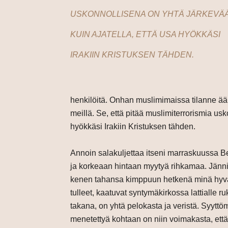
USKONNOLLISENA ON YHTÄ JÄRKEVÄ
KUIN AJATELLA, ETTÄ USA HYÖKKÄSI
IRAKIIN KRISTUKSEN TÄHDEN.
henkilöitä. Onhan muslimimaissa tilanne ää
meillä. Se, että pitää muslimiterrorismia us
hyökkäsi Irakiin Kristuksen tähden.
Annoin salakuljettaa itseni marraskuussa Be
ja korkeaan hintaan myytyä rihkamaa. Jänni
kenen tahansa kimppuun hetkenä minä hyväns
tulleet, kaatuvat syntymäkirkossa lattialle 
takana, on yhtä pelokasta ja veristä. Syyttö
menetettyä kohtaan on niin voimakasta, että 