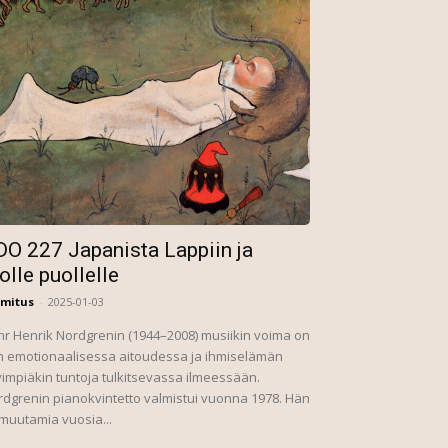
DO 227 Japanista Lappiin ja
olle puollelle
imitus
-
2025-01-03
r Henrik Nordgrenin (1944–2008) musiikin voima on
n emotionaalisessa aitoudessa ja ihmiselämän
impiäkin tuntoja tulkitsevassa ilmeessään.
dgrenin pianokvintetto valmistui vuonna 1978. Hän
 muutamia vuosia...