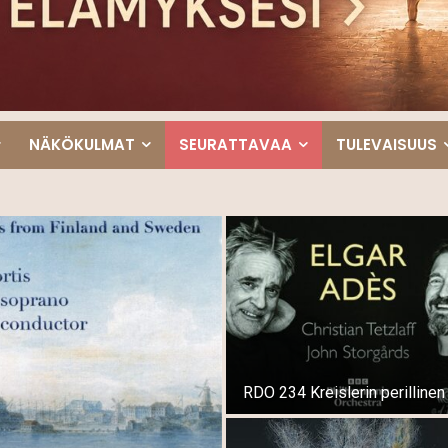
NÄKÖKULMAT
SEURATTAVAA
TULEVAISUUS
RDO 234 Kreislerin perillinen