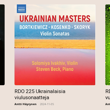
RDO 225 Ukrainalaisia
R
viulusonaatteja
v
Antti Häyrynen
-
2024-11-05
Ant