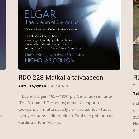
RDO 228 Matkalla taivaaseen
R
tu
Antti Häyrynen
-
2025-03-18
To
Edward Elgar (1857–1934) piti Gerontiuksen unta
(The Dream of Gerontius) merkittävimpänä
Peh
teoksenaan, mutta sävellys on avautunut hitaasti
se
si
synnyinmaansa ulkopuolella. Teoksen pohjana oli
syv
kardinaali John Henry...
Nor
oli