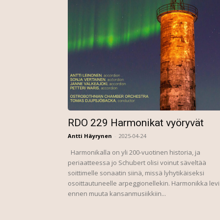
RDO 229 Harmonikat vyöryvät
Antti Häyrynen
-
2025-04-24
Harmonikalla on yli 200-vuotinen historia, ja
periaatteessa jo Schubert olisi voinut säveltää
soittimelle sonaatin siinä, missä lyhytikäiseksi
osoittautuneelle arpeggionellekin. Harmonikka levi
ennen muuta kansanmusiikkiin...