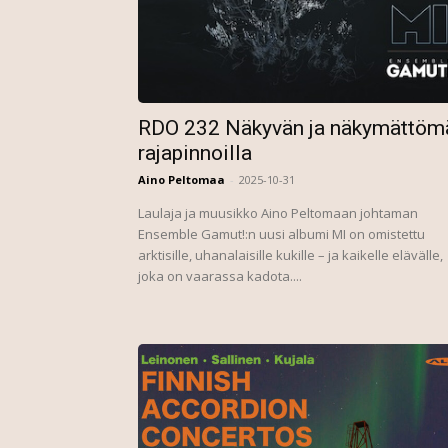
RDO 232 Näkyvän ja näkymättöm
rajapinnoilla
Aino Peltomaa
-
2025-10-31
Laulaja ja muusikko Aino Peltomaan johtaman
Ensemble Gamut!:n uusi albumi MI on omistettu
arktisille, uhanalaisille kukille – ja kaikelle elävälle,
joka on vaarassa kadota....