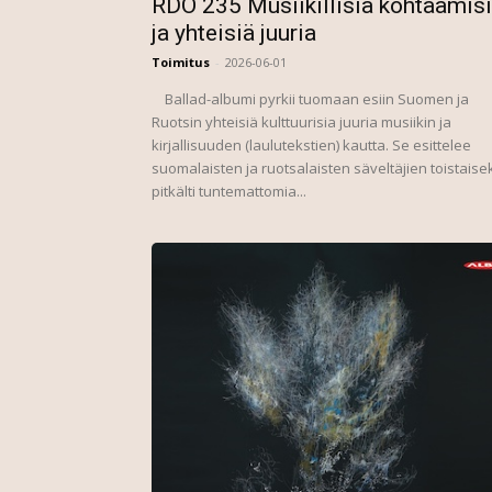
RDO 235 Musiikillisia kohtaamis
ja yhteisiä juuria
Toimitus
-
2026-06-01
Ballad-albumi pyrkii tuomaan esiin Suomen ja
Ruotsin yhteisiä kulttuurisia juuria musiikin ja
kirjallisuuden (laulutekstien) kautta. Se esittelee
suomalaisten ja ruotsalaisten säveltäjien toistaise
pitkälti tuntemattomia...