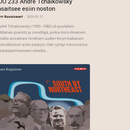
DO 233 André Tchaikowsky
saitsee esiin noston
ri Kuusisaari
-
2026-02-11
ré Tchaikowsky (1935–1982) oli puolalais-
ttiläinen pianisti ja säveltäjä, jonka moni-ilmeinen
iikki ansaitsee Ondinen uuden levyn kaltaisen
iluokkaisen esiin pääsyn. Hän syntyi Varsovassa
talaisperheeseen nimellä...