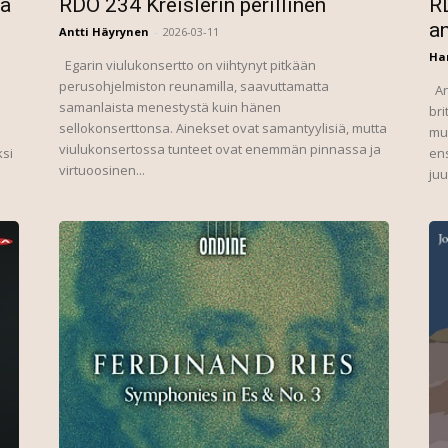
ia
RDO 234 Kreislerin perillinen
R
an
Antti Häyrynen
-
2026-03-11
Har
Egarin viulukonsertto on viihtynyt pitkään
perusohjelmiston reunamilla, saavuttamatta
And
samanlaista menestystä kuin hänen
bri
sellokonserttonsa. Ainekset ovat samantyylisiä, mutta
mus
viulukonsertossa tunteet ovat enemmän pinnassa ja
ksi
ens
virtuoosinen...
juu