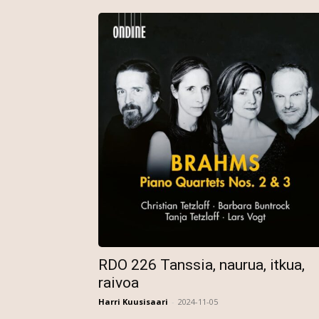
RDO 226 Tanssia, naurua, itkua,
raivoa
Harri Kuusisaari
-
2024-11-05