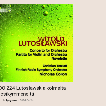
DO 224 Lutoslawskia kolmelta
uosikymmeneltä
ti Häyrynen
-
2024-04-24