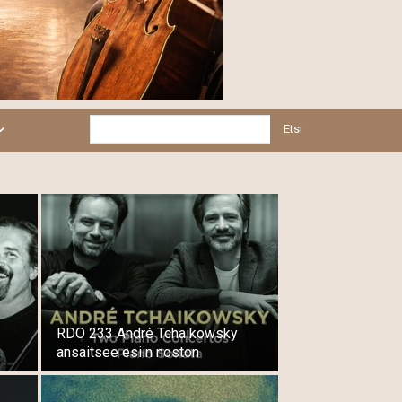
Etsi
RDO 233 André Tchaikowsky
ansaitsee esiin noston