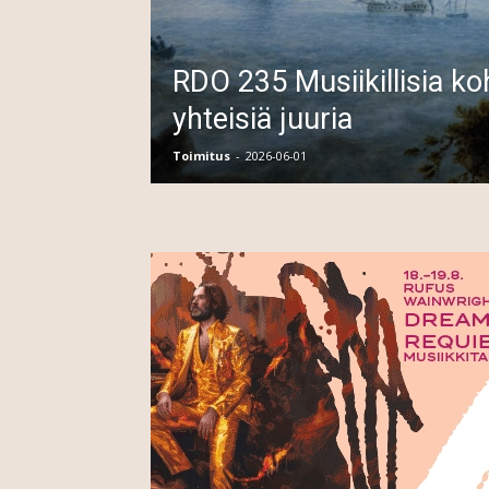
RDO 235 Musiikillisia ko
yhteisiä juuria
Toimitus
-
2026-06-01