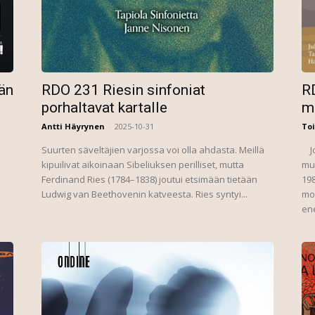
än
RDO 231 Riesin sinfoniat
R
porhaltavat kartalle
m
Antti Häyrynen
-
2025-10-31
To
Suurten säveltäjien varjossa voi olla ahdasta. Meillä
Jouni Kaipainen (1956–2015) oli uuden suomalaisen
kipuilivat aikoinaan Sibeliuksen perilliset, mutta
mus
Ferdinand Ries (1784–1838) joutui etsimään tietään
198
Ludwig van Beethovenin katveesta. Ries syntyi...
mod
en