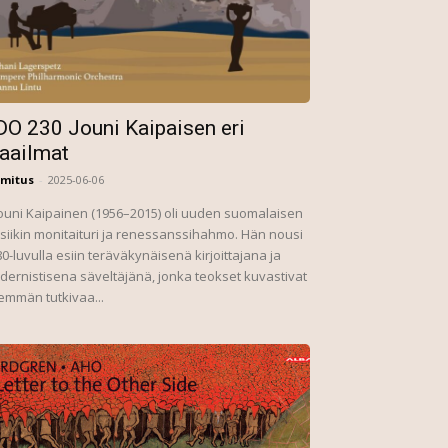
DO 230 Jouni Kaipaisen eri
aailmat
imitus
-
2025-06-06
iikin monitaituri ja renessanssihahmo. Hän nousi
0-luvulla esiin teräväkynäisenä kirjoittajana ja
ernistisena säveltäjänä, jonka teokset kuvastivat
emmän tutkivaa...