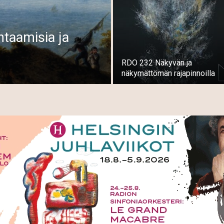
htaamisia ja
RDO 232 Näkyvän ja
näkymättömän rajapinnoilla