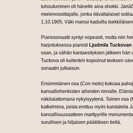
tuhoutuminen oli hänelle aina shokki.
Janá
mielenosoittajalle, jonka itävaltalaiset sot
1.10.1905. Väki marssi kaduilla tsekkiläise
Pianosonaatti syntyi nopeasti, mutta niin h
harjoituksessa pianisti
Ljudmila Tuckovan
osan, ja vähän kantaesityksen jälkeen hän v
Tuckova oli kuitenkin kopioinut teoksen säve
sonaatin julkaisun.
Ensimmäinen osa (Con moto) kokoaa pahoja a
kansallishenkisten aiheiden rinnalle. Elämä 
näköalattomana nykyisyytenä. Toinen osa (K
katkelmina, joista erottuu myös kaistaleita
J
kansallisuusaatteen marttyyrille monumenta
surullisen ja hiljaisen päätöksen tieltä.