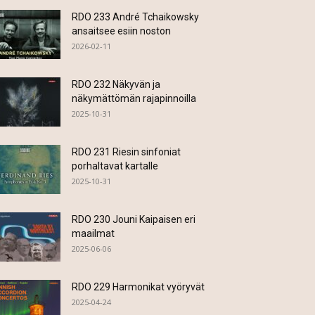
RDO 233 André Tchaikowsky
ansaitsee esiin noston
2026-02-11
RDO 232 Näkyvän ja
näkymättömän rajapinnoilla
2025-10-31
RDO 231 Riesin sinfoniat
porhaltavat kartalle
2025-10-31
RDO 230 Jouni Kaipaisen eri
maailmat
2025-06-06
RDO 229 Harmonikat vyöryvät
2025-04-24