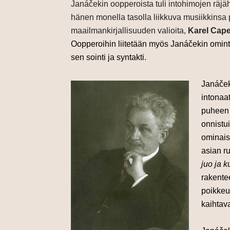
Janáčekin oopperoista tuli intohimojen räjä
hänen monella tasolla liikkuva musiikkinsa 
maailmankirjallisuuden valioita,
Karel Cape
Oopperoihin liitetään myös Janáčekin ominta
sen sointi ja syntakti.
Janáček
intonaa
puheen 
onnistu
ominaisu
asian ru
juo ja k
rakente
poikkeu
kaihtav