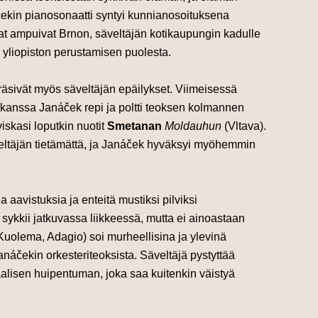
čekin
pianosonaatti syntyi kunnianosoituksena
ilaat ampuivat Brnon, säveltäjän kotikaupungin kadulle
n yliopiston perustamisen puolesta.
eräsivät myös säveltäjän epäilykset. Viimeisessä
kanssa
Janáček
repi ja poltti teoksen kolmannen
iskasi loputkin nuotit
Smetanan
Moldauhun
(Vltava).
ltäjän tietämättä, ja
Janáček
hyväksyi myöhemmin
avistuksia ja enteitä mustiksi pilviksi
sykkii jatkuvassa liikkeessä, mutta ei ainoastaan
uolema, Adagio) soi murheellisina ja ylevinä
anáčekin
orkesteriteoksista. Säveltäjä pystyttää
alisen huipentuman, joka saa kuitenkin väistyä