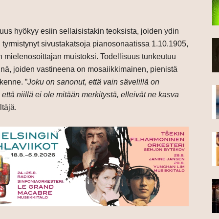
us hyökyy esiin sellaisistakin teoksista, joiden ydin
on tyrmistynyt sivustakatsoja pianosonaatissa 1.10.1905,
 mielenosoittajan muistoksi. Todellisuus tunkeutuu
kyinä, joiden vastineena on mosaiikkimainen, pienistä
akenne. ”
Joku on sanonut, että vain sävelillä on
että niillä ei ole mitään merkitystä, elleivät ne kasva
ltäjä.