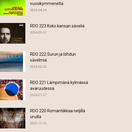
vuosikymmeneltä
2024-04-24
RDO 223 Koko kansan säveliä
2024-03-31
RDO 222 Surun ja lohdun
sävelmiä
2024-02-25
RDO 221 Lämpimänä kylmässä
avaruudessa
2024-01-27
RDO 220 Romantiikkaa neljillä
uruilla
2023-11-12