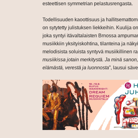
esteettisen symmetrian pelastusrengasta.
Todellisuuden kaoottisuus ja hallitsemattomu
on sytytetty julistuksen liekkeihin. Kuulija 
joka syntyi itävaltalaisten Brnossa ampuman
musiikkiin yksityiskohtina, tilanteina ja nä
melodisista soluista syntyvä musiikillinen r
musiikissa jotain merkitystä. Ja minä sanon, 
elämästä, verestä ja luonnosta
”, lausui säve