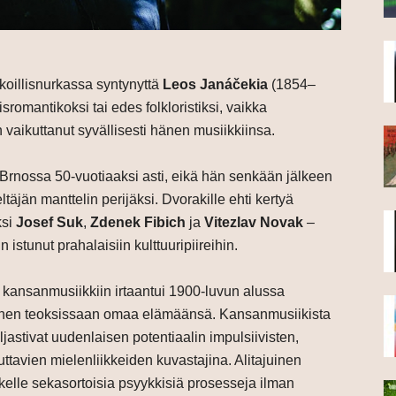
koillisnurkassa syntynyttä
Leos Janáčekia
(1854–
sromantikoksi tai edes folkloristiksi, vaikka
 vaikuttanut syvällisesti hänen musiikkiinsa.
Brnossa 50-vuotiaaksi asti, eikä hän senkään jälkeen
äjän manttelin perijäksi. Dvorakille ehti kertyä
ksi
Josef Suk
,
Zdenek Fibich
ja
Vitezlav Novak
–
n istunut prahalaisiin kulttuuripiireihin.
 kansanmusiikkiin irtaantui 1900-luvun alussa
ä hänen teoksissaan omaa elämäänsä. Kansanmusiikista
ljastivat uudenlaisen potentiaalin impulsiivisten,
juttavien mielenliikkeiden kuvastajina. Alitajuinen
skelle sekasortoisia psyykkisiä prosesseja ilman