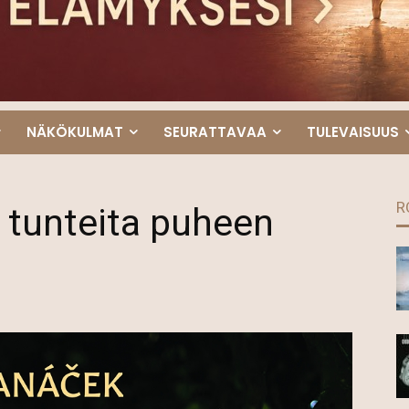
NÄKÖKULMAT
SEURATTAVAA
TULEVAISUUS
R
 tunteita puheen