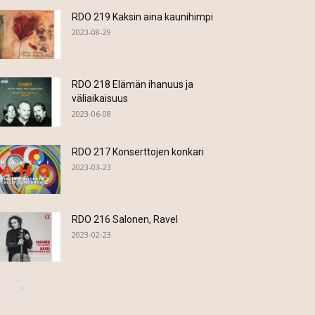
RDO 219 Kaksin aina kaunihimpi
2023-08-29
RDO 218 Elämän ihanuus ja
väliaikaisuus
2023-06-08
RDO 217 Konserttojen konkari
2023-03-23
RDO 216 Salonen, Ravel
2023-02-23