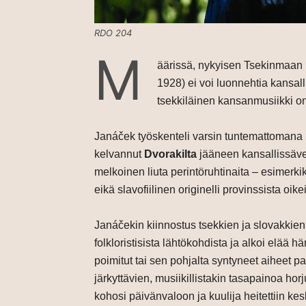
RDO 204
M
äärissä, nykyisen Tsekinmaan 
1928) ei voi luonnehtia kansalli
tsekkiläinen kansanmusiikki on
Janáček työskenteli varsin tuntemattomana 
kelvannut
Dvorakilta
jääneen kansallissävelt
melkoinen liuta perintöruhtinaita – esimerki
eikä slavofiilinen originelli provinssista oikei
Janáčekin kiinnostus tsekkien ja slovakkien
folkloristisista lähtökohdista ja alkoi elä
poimitut tai sen pohjalta syntyneet aiheet pa
järkyttävien, musiikillistakin tasapainoa hor
kohosi päivänvaloon ja kuulija heitettiin ke