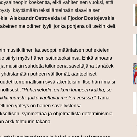
hdysaineopin koekenttä, eikä vähiten sen vuoksi, että
pystyi käyttämään tekstilähteinään slaavilaisen
kia
,
Aleksandr Ostrovskia
tai
Fjodor Dostojevskia
.
keinen melodinen tyyli, jonka pohjana oli tsekin kieli,
in musiikillinen lauseoppi, määriläisen puhekielen
tio siirtyi myös hänen soitinteoksiinsa. Ehkä ainoana
ja musiikin suhdetta tutkineena säveltäjänä Janáček
i yhdistämään puheen välittömät, äänteelliset
udet kerronnallisiin syvärakenteisiin. Itse hän ilmaisi
nollisesti: ”
Puhemelodia on kuin lumpeen kukka, se
ukkii juurista, jotka vaeltavat mielen vesissä.
” Tämä
ellinen yhteys on hänen sävellystensä
ksellisen, symmetriaa ja ohjelmallista determinismiä
an arkkitehtuurin takana.