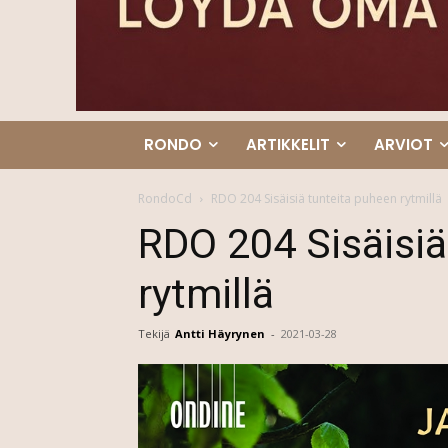
RONDO
ARTIKKELIT
ARVIOT
RondoCd
RDO 204 Sisäisiä tunteita puheen rytmillä
RDO 204 Sisäisiä
rytmillä
Tekijä
Antti Häyrynen
-
2021-03-28