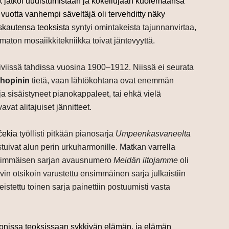
 jatkoi uudistumistaan ja kokeilujaan kuolemaansa
otta vanhempi säveltäjä oli tervehditty näky
iskautensa teoksista
syntyi omintakeista tajunnanvirtaa,
maton mosaiikkitekniikka toivat jäntevyyttä.
iiviissä tahdissa vuosina 1900–1912. Niissä ei seurata
hopinin
tietä, vaan lähtökohtana ovat enemmän
a sisäistyneet pianokappaleet, tai ehkä vielä
avat alitajuiset jännitteet.
čekia
työllisti pitkään pianosarja
Umpeenkasvaneelta
tuivat alun perin urkuharmonille. Matkan varrella
 ensimmäisen sarjan avausnumero
Meidän iltojamme
oli
in otsikoin varustettu ensimmäinen sarja julkaistiin
istettu toinen sarja painettiin postuumisti vasta
 monissa teoksissaan sykkivän elämän, ja elämän