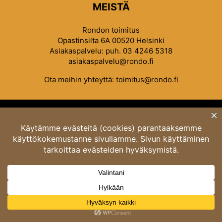
MEISTÄ
Rondon toimitus
Opastinsilta 6A 00520 Helsinki
Asiakaspalvelu: puh. 03 4246 5318
asiakaspalvelu@rondo.fi
Ota meihin yhteyttä:
toimitus@rondo.fi
© Classicus Oy 2026 ver 2.4