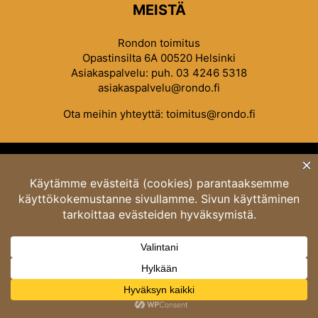
MEISTÄ
Rondon toimitus
Opastinsilta 6A 00520 Helsinki
Asiakaspalvelu: puh. 03 4246 5318
asiakaspalvelu@rondo.fi
Ota meihin yhteyttä:
toimitus@rondo.fi
© Classicus Oy 2026 ver 2.4