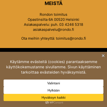
MEISTÄ
Rondon toimitus
Opastinsilta 6A 00520 Helsinki
Asiakaspalvelu: puh. 03 4246 5318
asiakaspalvelu@rondo.fi
Ota meihin yhteyttä:
toimitus@rondo.fi
© Classicus Oy 2026 ver 2.4