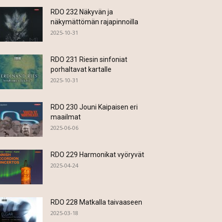
RDO 232 Näkyvän ja
näkymättömän rajapinnoilla
2025-10-31
RDO 231 Riesin sinfoniat
porhaltavat kartalle
2025-10-31
RDO 230 Jouni Kaipaisen eri
maailmat
2025-06-06
RDO 229 Harmonikat vyöryvät
2025-04-24
RDO 228 Matkalla taivaaseen
2025-03-18