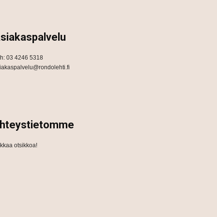
siakaspalvelu
h: 03 4246 5318
iakaspalvelu@rondolehti.fi
hteystietomme
ikkaa otsikkoa!