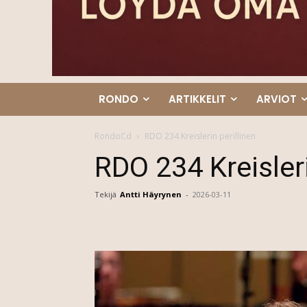
RONDO
ARTIKKELIT
ARVIOT
RondoCd
RDO 234 Kreislerin perillinen
RDO 234 Kreisleri
Tekijä
Antti Häyrynen
-
2026-03-11