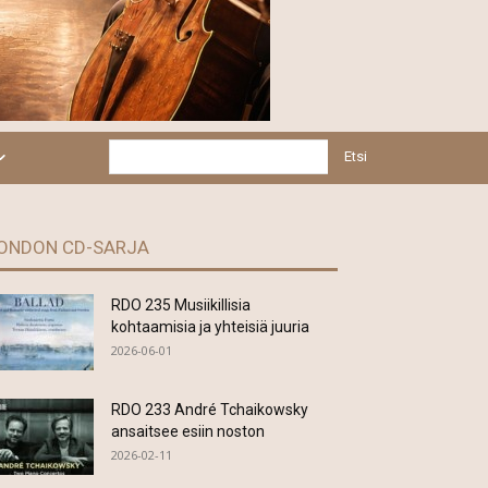
Etsi
ONDON CD-SARJA
RDO 235 Musiikillisia
kohtaamisia ja yhteisiä juuria
2026-06-01
RDO 233 André Tchaikowsky
ansaitsee esiin noston
2026-02-11