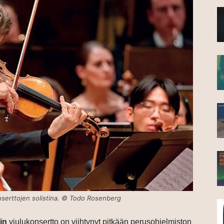
konserttojen solistina. © Todo Rosenberg
in
viulukonsertto on viihtynyt pitkään perusohjelmiston