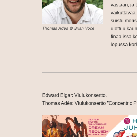
vastaan, ja 
vaikuttavaa 
suistu möris
Thomas Ades © Brian Voce
ulottuu kau
finaalissa k
lopussa kor
Edward Elgar: Viulukonsertto.
Thomas Adès: Viulukonsertto ”Concentric P