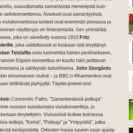
amilla, saavuttamatta samanlaista menestystä kuin
n sellokonserttonsa. Ainekset ovat samantyylisiä,
a viulukonsertossa tunteet ovat enemmän pinnassa ja
uoosinen näyttävyys on ilmeisempää. Sen ymmärtää
sessa, joka on sävelletty vuonna 1910
Fritz
lerille
, joka valitettavasti ei koskaan sitä levyttänyt.
tian Tetzlaffia
voisi luonnehtia hänen perillisekseen,
 harvoin Elgarin konserttoa on kuultu näin polttavan
imoisena ja säihkyvän taiturillisena.
John Storgårds
ekin erinomainen viulisti – ja BBC:n filharmonikot ovat
 brittiläistä jäyhyyttä. Täydet pisteet siis!
d
èsin
Concentric Paths
,
”Samankeskisiä polkuja”
iime vuosien suosituimpia viulukonserttoja, jo
ertaan levytettykin. Viulusolisti kulkee kolmessa
sia reittejä, ”Kehiä”, ”Polkuja” ja ”Ympyröitä”, jotka
yhteistä keskipistettä. Orkesteri haraa suuren osan ajasta