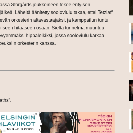
tässä Storgårds joukkoineen tekee erityisen
jälkeä. Läheltä äänitetty sooloviulu takaa, ettei Tetzlaff
evän orkesterin altavastaajaksi, ja kamppailun tuntu
niiseen hitaaseen osaan. Sieltä tunnelma muuntuu
evyemmäksi hippaleikiksi, jossa sooloviulu karkaa
keuksiin orkesterin kanssa.
aths”.