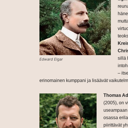
reun
häne
mutt
virt
teok
Kreis
Chris
sillä
Edward Elgar
intoh
– its
erinomainen kumppani ja lisäävät vaikutelmaan
Thomas A
(2005), on v
useampaan k
osassa erilai
piirittävät 