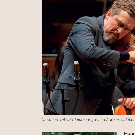
Christian Tetzlaff loistaa Elgarin ja Adèsin viulu
Egar