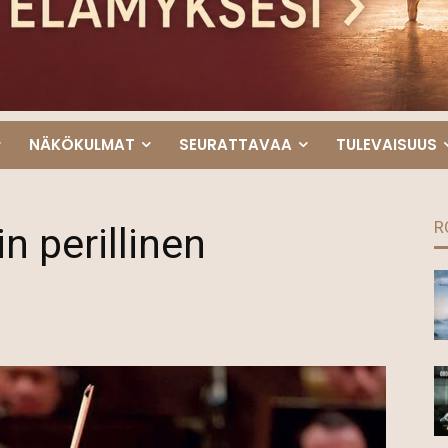
NÄKÖKULMAT
SEURATTAVAA
TULEVAISUUS
R
n perillinen