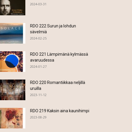
2024-03-31
RDO 222 Surun ja lohdun
sävelmiä
2024-02-25
RDO 221 Lämpimänä kylmässä
avaruudessa
2024-01-27
RDO 220 Romantiikkaa neljillä
uruilla
2023-11-12
RDO 219 Kaksin aina kaunihimpi
2023-08-29