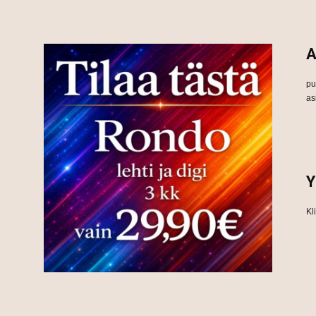
A
pu
as
Y
Kl