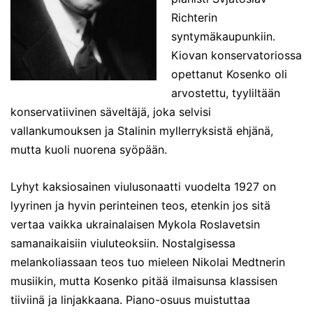
Richterin
syntymäkaupunkiin.
Kiovan konservatoriossa
opettanut Kosenko oli
arvostettu, tyyliltään
konservatiivinen säveltäjä, joka selvisi
vallankumouksen ja Stalinin myllerryksistä ehjänä,
mutta kuoli nuorena syöpään.
Lyhyt kaksiosainen viulusonaatti vuodelta 1927 on
lyyrinen ja hyvin perinteinen teos, etenkin jos sitä
vertaa vaikka ukrainalaisen Mykola Roslavetsin
samanaikaisiin viuluteoksiin. Nostalgisessa
melankoliassaan teos tuo mieleen Nikolai Medtnerin
musiikin, mutta Kosenko pitää ilmaisunsa klassisen
tiiviinä ja linjakkaana. Piano-osuus muistuttaa