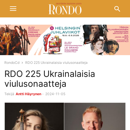
RondoCd
RDO 225 Ukrainalaisia viulusonaatteja
RDO 225 Ukrainalaisia
viulusonaatteja
Tekijä
Antti Häyrynen
-
2024-11-05