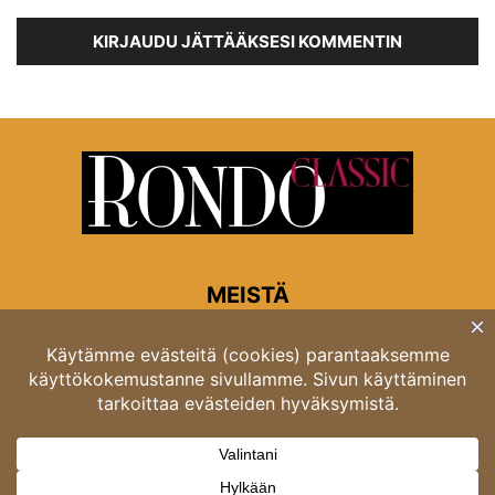
KIRJAUDU JÄTTÄÄKSESI KOMMENTIN
MEISTÄ
Rondon toimitus
Opastinsilta 6A 00520 Helsinki
Asiakaspalvelu: puh. 03 4246 5318
asiakaspalvelu@rondo.fi
Ota meihin yhteyttä:
toimitus@rondo.fi