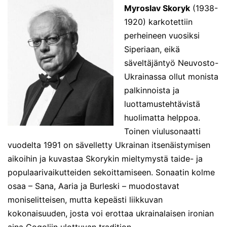
Myroslav Skoryk
(1938-
1920) karkotettiin
perheineen vuosiksi
Siperiaan, eikä
säveltäjäntyö Neuvosto-
Ukrainassa ollut monista
palkinnoista ja
luottamustehtävistä
huolimatta helppoa.
Toinen viulusonaatti
vuodelta 1991 on sävelletty Ukrainan itsenäistymisen
aikoihin ja kuvastaa Skorykin mieltymystä taide- ja
populaarivaikutteiden sekoittamiseen. Sonaatin kolme
osaa – Sana, Aaria ja Burleski – muodostavat
moniselitteisen, mutta kepeästi liikkuvan
kokonaisuuden, josta voi erottaa ukrainalaisen ironian
aina Gogoliin ulottuvan tradition.