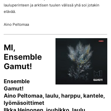
lauluperinteen ja arktisen tuulen välissä yhä soi jotakin
elävää.
Aino Peltomaa
MI,
Ensemble
Gamut!
Ensemble
Gamut!
Aino Peltomaa, laulu, harppu, kantele,
lyömäsoittimet
Ilkka Heinonen, jouhikko, laulu,