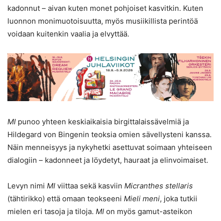
kadonnut – aivan kuten monet pohjoiset kasvitkin. Kuten
luonnon monimuotoisuutta, myös musiikillista perintöä
voidaan kuitenkin vaalia ja elvyttää.
MI
punoo yhteen keskiaikaisia birgittalaissävelmiä ja
Hildegard von Bingenin teoksia omien sävellysteni kanssa.
Näin menneisyys ja nykyhetki asettuvat soimaan yhteiseen
dialogiin – kadonneet ja löydetyt, hauraat ja elinvoimaiset.
Levyn nimi
MI
viittaa sekä kasviin
Micranthes stellaris
(tähtirikko) että omaan teokseeni
Mieli meni
, joka tutkii
mielen eri tasoja ja tiloja.
MI
on myös gamut-asteikon