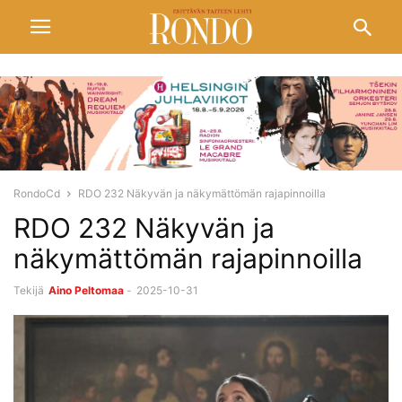
RondoCd
RDO 232 Näkyvän ja näkymättömän rajapinnoilla
RDO 232 Näkyvän ja
näkymättömän rajapinnoilla
Tekijä
Aino Peltomaa
-
2025-10-31