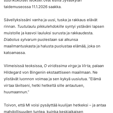
suurikokoiset teokset ovat esillä Jyväskylän
taidemuseossa 11.1.2026 saakka.
Sävellyksissäni vanha ja uusi, tuska ja rakkaus elävät
rinnan.
Tuutulaulu pikkulehdokille
syntyi ystäväni lapsen
muistolle ja kasvoi lauluksi surusta ja rakkaudesta.
Diabolus sylvarum
puolestaan sai alkunsa
maailmantuskasta ja halusta puolustaa elämää, joka on
katoamassa.
Viimeisissä teoksissa,
O viridissima virga
ja
Virta
, palaan
Hildegard von Bingenin ekstaattiseen maailmaan. Ne
ylistävät luonnon voimaa ja sen kykyä uusiutua. ”Elämä
virtaa lävitseni, hetki hetkeltä sille antautuen,
huumaannun.”
Toivon, että MI voisi pysäyttää kuulijan hetkeksi – ja antaa
mahdollisuuden tuntea, kuinka keskiaikaisen