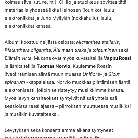
kolmas sävel (ut, re, mi). Oli ilo ja etuoikeus sovittaa tätä
materiaalia yhdessä Ilkka Heinosen (jouhikot, laulu,
elektroniikka) ja Juho Myllylän (nokkahuilut, laulu,
elektroniikka) kanssa.
Albumi koostuu neljästä osiosta:
Micranthes stellaris
,
Platanthera oligantha
,
Äiti maan tuska ja toipuminen
sekä
Elämän virta
. Mukana ovat myös kuvataiteilija
Vappu Rossi
ja äänitaiteilija
Tuomas Norvio
. Kuulemme Rossin
livepiirtämisen ääntä muun muassa
Uniflora
– ja
Sicut
spinarum
-kappaleissa. Norvio muokkaa piirtämisen ääntä
elektronisesti, jolloin se risteytyy musiikkimme kanssa.
Myös levyn kansiteokset syntyivät näissä yhteisissä
sessioissa reaaliajassa – piirroksen muuttuessa musiikiksi
ja musiikin kuvataiteeksi.
Levytyksen sekä konserttiemme aikana syntyneet