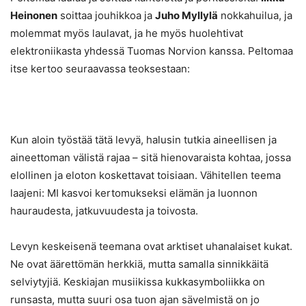
Heinonen
soittaa jouhikkoa ja
Juho Myllylä
nokkahuilua, ja
molemmat myös laulavat, ja he myös huolehtivat
elektroniikasta yhdessä Tuomas Norvion kanssa. Peltomaa
itse kertoo seuraavassa teoksestaan:
Kun aloin työstää tätä levyä, halusin tutkia aineellisen ja
aineettoman välistä rajaa – sitä hienovaraista kohtaa, jossa
elollinen ja eloton koskettavat toisiaan. Vähitellen teema
laajeni: MI kasvoi kertomukseksi elämän ja luonnon
hauraudesta, jatkuvuudesta ja toivosta.
Levyn keskeisenä teemana ovat arktiset uhanalaiset kukat.
Ne ovat äärettömän herkkiä, mutta samalla sinnikkäitä
selviytyjiä. Keskiajan musiikissa kukkasymboliikka on
runsasta, mutta suuri osa tuon ajan sävelmistä on jo