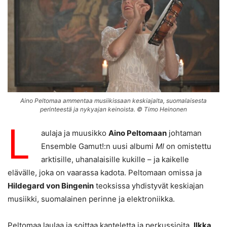
Aino Peltomaa ammentaa musiikissaan keskiajalta, suomalaisesta
perinteestä ja nykyajan keinoista. © Timo Heinonen
L
aulaja ja muusikko
Aino Peltomaan
johtaman
Ensemble Gamut!:n uusi albumi
MI
on omistettu
arktisille, uhanalaisille kukille – ja kaikelle
elävälle, joka on vaarassa kadota. Peltomaan omissa ja
Hildegard von Bingenin
teoksissa yhdistyvät keskiajan
musiikki, suomalainen perinne ja elektroniikka.
Peltomaa laulaa ja soittaa kanteletta ja perkussioita.
Ilkka