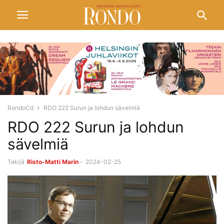
RondoCd
RDO 222 Surun ja lohdun sävelmiä
RDO 222 Surun ja lohdun
sävelmiä
Tekijä
Risto-Matti Marin
-
2024-02-25