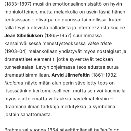
(1833–1897) musiikin emotionaalinen sisältö on hyvin
moniulotteinen, mutta melankolia on usein läsnä hänen
teoksissaan – olivatpa ne duurissa tai mollissa, kuten
tällä levyllä olevista balladista ja intermezzosta kuulee.
Jean Sibeliuksen
(1865–1957) suurimmassa
kansainvälisessä menestysteoksessa
Valse triste
(1903–04) melankoliaan yhdistyvät myös nostalgiset ja
dramaattiset elementit, jotka syventävät teoksen
tunneskaalaa. Levyn ohjelmassa teos edustaa surua
dramaattisimmillaan.
Arvid Järnefeltin
(1861–1932)
Kuolema
-näytelmään alun perin sävelletty teos on
itsessäänkin kertomuksellinen, mutta sen voi kuunnella
myös ajattelematta viittauksia näytelmätekstiin –
draamana ilman tarkkoja merkityksiä ja symbolina
jostain sanattomasta.
Brahms sai vuonna 1854 säveltämäänsä
balladiin op.