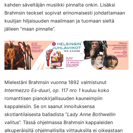
kahden säveltäjän musiikki pinnalta onkin. Lisäksi
Brahmsin teokset sopivat erinomaisesti johdattamaan
kuulijan hiljaisuuden maailmaan ja tuomaan sieltä
jälleen ”maan pinnalle”.
Mielestäni Brahmsin vuonna 1892 valmistunut
Intermezzo Es-duuri, op. 117 nro 1
kuuluu koko
romanttisen pianokirjallisuuden kauneimpiin
kappaleisiin. Se on saanut innoituksensa
skotlantilaisesta balladista ”
Lady Anne Bothwellin
valitus
”. Tässä ohjelmassa Brahmsin kappaleiden
alkuperäisillä ohjelmallisilla viittauksilla ei oikeastaan