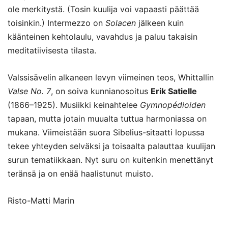
ole merkitystä. (Tosin kuulija voi vapaasti päättää
toisinkin.) Intermezzo on
Solacen
jälkeen kuin
käänteinen kehtolaulu, vavahdus ja paluu takaisin
meditatiivisesta tilasta.
Valssisävelin alkaneen levyn viimeinen teos, Whittallin
Valse No. 7
, on soiva kunnianosoitus
Erik Satielle
(1866–1925). Musiikki keinahtelee
Gymnopédioiden
tapaan, mutta jotain muualta tuttua harmoniassa on
mukana. Viimeistään suora Sibelius-sitaatti lopussa
tekee yhteyden selväksi ja toisaalta palauttaa kuulijan
surun tematiikkaan. Nyt suru on kuitenkin menettänyt
teränsä ja on enää haalistunut muisto.
Risto-Matti Marin