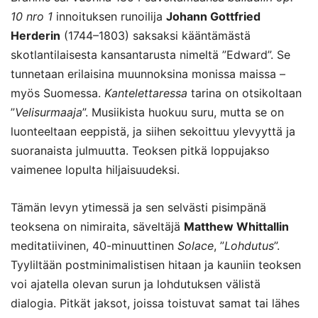
10 nro 1
innoituksen runoilija
Johann Gottfried
Herderin
(1744–1803) saksaksi kääntämästä
skotlantilaisesta kansantarusta nimeltä ”Edward”. Se
tunnetaan erilaisina muunnoksina monissa maissa –
myös Suomessa.
Kantelettaressa
tarina on otsikoltaan
”
Velisurmaaja
”. Musiikista huokuu suru, mutta se on
luonteeltaan eeppistä, ja siihen sekoittuu ylevyyttä ja
suoranaista julmuutta. Teoksen pitkä loppujakso
vaimenee lopulta hiljaisuudeksi.
Tämän levyn ytimessä ja sen selvästi pisimpänä
teoksena on nimiraita, säveltäjä
Matthew Whittallin
meditatiivinen, 40-minuuttinen
Solace
, ”
Lohdutus
”.
Tyyliltään postminimalistisen hitaan ja kauniin teoksen
voi ajatella olevan surun ja lohdutuksen välistä
dialogia. Pitkät jaksot, joissa toistuvat samat tai lähes