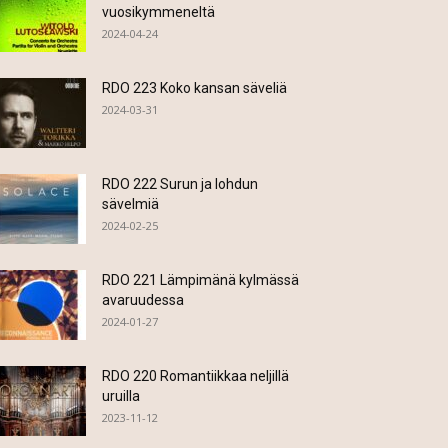
vuosikymmeneltä
2024-04-24
RDO 223 Koko kansan säveliä
2024-03-31
RDO 222 Surun ja lohdun
sävelmiä
2024-02-25
RDO 221 Lämpimänä kylmässä
avaruudessa
2024-01-27
RDO 220 Romantiikkaa neljillä
uruilla
2023-11-12