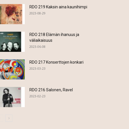
RDO 219 Kaksin aina kaunihimpi
2023-08-29
RDO 218 Elämän ihanuus ja
väliaikaisuus
2023-06-08
RDO 217 Konserttojen konkari
2023-03-23
RDO 216 Salonen, Ravel
2023-02-23