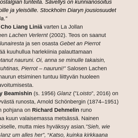
ostalgian tunteita. Sävellys on kunnianosoitus
ille ja yleisöille. Stockholm Diaryn jousiosuudet
a.”
a
Cho Liang Liniä
varten La Jollan
seen
Lachen Verlernt
(2002). Teos on saanut
 lunairesta
ja sen osasta
Gebet an Pierrot
ytää kuuhullua harlekiinia palauttamaan
tanut nauruni. Oi, anna se minulle takaisin,
ruhtinas, Pierrot – nauruni!”
Salosen
Lachen
 naurun etsiminen tuntuu liittyvän huoleen
avoitumisesta.
ly Beamishin
(s. 1956)
Glanz
(”
Loisto
”, 2016) on
yvästä runosta,
Arnold Schönbergin
(1874–1951)
n pohjana on
Richard Dehmelin
runo
ltaa kuun valaisemassa metsässä. Nainen
oiselle, mutta mies hyväksyy asian
.
”Sieh, wie
Glanz um alles her”,
“
Katso, kuinka kirkkaana