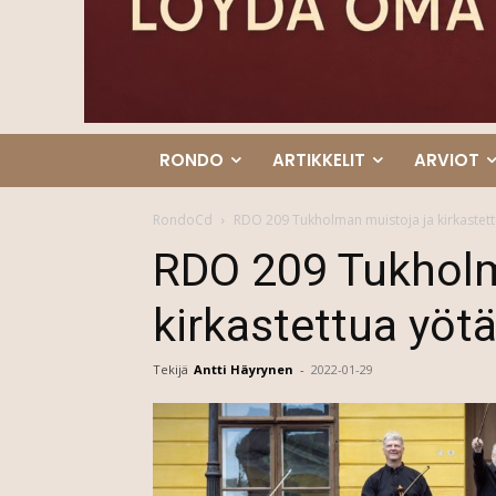
RONDO
ARTIKKELIT
ARVIOT
RondoCd
RDO 209 Tukholman muistoja ja kirkastett
RDO 209 Tukholm
kirkastettua yöt
Tekijä
Antti Häyrynen
-
2022-01-29