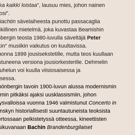
a kaikki loistaa
”, lausuu mies, johon nainen
osi
”.
Nachtin
sävelaiheesta punottu passacaglia
iikillinen mietelmä, joka kuvastaa Beamishin
ergin teosta 1980-luvulla säveltäjä
Peter
n” musiikin vaikutus on kuultavissa.
onna 1899 jousisekstetille, mutta teos kuullaan
uneena versiona jousiorkesterille. Dehmelin
helun voi kuulla viisiosaisessa ja
ksessa.
önbergin tavoin 1900-luvun alussa modernismin
in pitkäksi ajaksi uusklassismiin, johon
hdysvalloissa vuonna 1946 valmistunut
Concerto in
inskyn historiallisesti suuntautuneista teoksista
ertossaan pelkistetyssä otteessa, kineettisten
 esikuvanaan
Bachin
Brandenburgilaiset