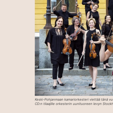
Keski-Pohjanmaan kamariorkesteri viettää tänä v
CD:n tilaajille orkesterin uunituoreen levyn Stock