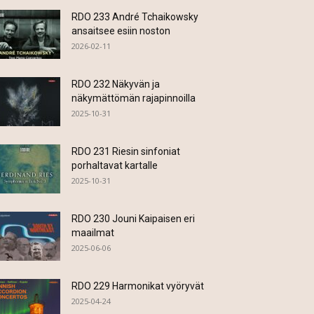
RDO 233 André Tchaikowsky
ansaitsee esiin noston
2026-02-11
RDO 232 Näkyvän ja
näkymättömän rajapinnoilla
2025-10-31
RDO 231 Riesin sinfoniat
porhaltavat kartalle
2025-10-31
RDO 230 Jouni Kaipaisen eri
maailmat
2025-06-06
RDO 229 Harmonikat vyöryvät
2025-04-24