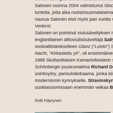
Salosen vuonna 2004 valmistunut
Stoc
tunteita, joita aika ruotsinsuomalaisena
naurua Salonen etsii myös pari vuott
Verlernt
.
Salonen on poiminut viulusävellyksen
englantilainen alttoviulistisäveltäjä
Sal
sooloalttoteokselleen
Glanz
(”
Loisto
”)
Nacht
, ”
Kirkastettu yö
”, oli ensimmäine
1988 Skotlantilaisen Kamariorkesterin so
Schönbergin jousirunoelma
Richard D
sointivyöry, parisuhdedraama, jonka k
modernismin kynnykselle.
Stravinsky
uusklassismissaan enemmän velkaa
B
Antti Häyrynen