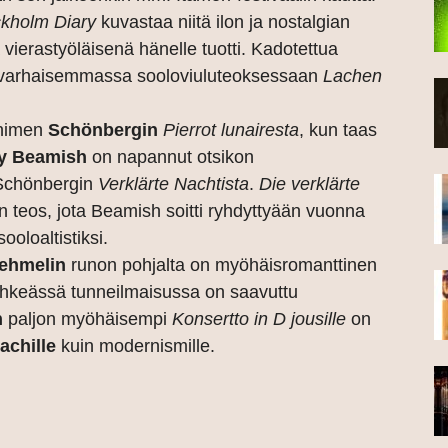
kholm Diary
kuvastaa niitä ilon ja nostalgian
 vierastyöläisenä hänelle tuotti. Kadotettua
a varhaisemmassa sooloviuluteoksessaan
Lachen
 nimen
Schönbergin
Pierrot lunairesta
, kun taas
ly Beamish
on napannut otsikon
 Schönbergin
Verklärte Nachtista
.
Die verklärte
n teos, jota Beamish soitti ryhdyttyään vuonna
oloaltistiksi.
ehmelin
runon pohjalta on myöhäisromanttinen
iihkeässä tunneilmaisussa on saavuttu
n
paljon myöhäisempi
Konsertto in D jousille
on
achille
kuin modernismille.