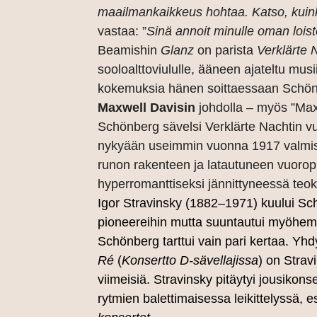
maailmankaikkeus hohtaa. Katso, kuink
vastaa: ”
Sinä annoit minulle oman loist
Beamishin
Glanz
on parista
Verklärte 
sooloalttoviululle, ääneen ajateltu mus
kokemuksia hänen soittaessaan Schönb
Maxwell Davisin
johdolla – myös ”Maxi
Schönberg sävelsi Verklärte Nachtin vu
nykyään useimmin vuonna 1917 valmist
runon rakenteen ja latautuneen vuoropu
hyperromanttiseksi jännittyneessä teo
Igor Stravinsky
(1882–1971) kuului Sch
pioneereihin mutta suuntautui myöhemm
Schönberg tarttui vain pari kertaa. Y
Ré
(
Konsertto D-sävellajissa
) on Strav
viimeisiä. Stravinsky pitäytyi jousikons
rytmien balettimaisessa leikittelyssä,