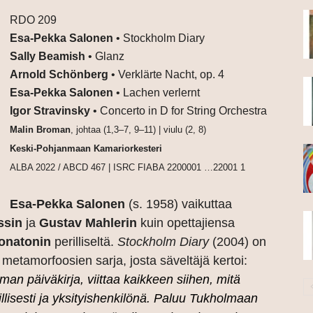
RDO 209
Esa-Pekka Salonen
• Stockholm Diary
Sally Beamish
• Glanz
Arnold Schönberg
• Verklärte Nacht, op. 4
Esa-Pekka Salonen
• Lachen verlernt
Igor Stravinsky
• Concerto in D for String Orchestra
Malin Broman
, johtaa (1,3–7, 9–11) | viulu (2, 8)
Keski-Pohjanmaan Kamariorkesteri
ALBA 2022 / ABCD 467 | ISRC FIABA 2200001 …22001 1
Esa-Pekka Salonen
(s. 1958) vaikuttaa
ssin
ja
Gustav Mahlerin
kuin opettajiensa
onatonin
perilliseltä.
Stockholm Diary
(2004) on
 metamorfoosien sarja, josta säveltäjä kertoi:
an päiväkirja, viittaa kaikkeen siihen, mitä
lisesti ja yksityishenkilönä. Paluu Tukholmaan