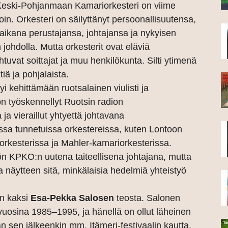
eski-Pohjanmaan Kamariorkesteri on viime
in. Orkesteri on säilyttänyt persoonallisuutensa,
aikana perustajansa, johtajansa ja nykyisen
ohdolla. Mutta orkesterit ovat eläviä
ihtuvat soittajat ja muu henkilökunta. Silti ytimenä
iä ja pohjalaista.
i kehittämään ruotsalainen viulisti ja
on työskennellyt Ruotsin radion
 ja vieraillut yhtyettä johtavana
nissa tunnetuissa orkestereissa, kuten Lontoon
orkesterissa ja Mahler-kamariorkesterissa.
 KPKO:n uutena taiteellisena johtajana, mutta
a näytteen sitä, minkälaisia hedelmiä yhteistyö
on kaksi
Esa-Pekka Salosen
teosta. Salonen
 vuosina 1985–1995, ja hänellä on ollut läheinen
 sen jälkeenkin mm. Itämeri-festivaalin kautta.