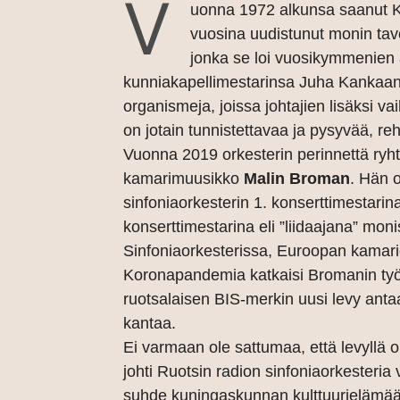
V
uonna 1972 alkunsa saanut K
vuosina uudistunut monin tavo
jonka se loi vuosikymmenien 
kunniakapellimestarinsa Juha Kankaan j
organismeja, joissa johtajien lisäksi va
on jotain tunnistettavaa ja pysyvää, reht
Vuonna 2019 orkesterin perinnettä ryhty
kamarimuusikko
Malin Broman
. Hän 
sinfoniaorkesterin 1. konserttimestarina
konserttimestarina eli ”liidaajana” mo
Sinfoniaorkesterissa, Euroopan kamari
Koronapandemia katkaisi Bromanin työn
ruotsalaisen BIS-merkin uusi levy anta
kantaa.
Ei varmaan ole sattumaa, että levyllä 
johti Ruotsin radion sinfoniaorkesteria
suhde kuningaskunnan kulttuurielämään