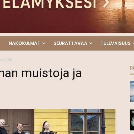
NÄKÖKULMAT
SEURATTAVAA
TULEVAISUUS
ua yötä
R
an muistoja ja
ä