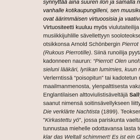
synnyttää aina suuren ilon ja samalla n
vanhalle kotikaupungilleni, sen muusiko
ovat äärimmäisen virtuoosisia ja vaativi
Virtuositeetti kuuluu myös
viulutaiteilij
musiikkijuhlille sävellettyyn sooloteok
otsikkonsa Arnold Schönbergin
Pierrot
(Rukous Pierrotille)
.
Siinä runoilija py
kadonneen naurun:
“Pierrot! Olen unoh
sieluni lääkäri, lyriikan lumimies, kuun 
Verlerntissä “poisopitun” tai kadotetun
maailmanmenosta, ylenpalttisesta vak
Englantilaisen alttoviulistisäveltäjä
Sal
saanut nimensä soitinsävellykseen liitt
Die verklärte Nachtista
(1899). Teokse
”
Kirkastettu yö
”, jossa pariskunta vae
tunnustaa miehelle odottavansa lasta t
klar das Weltall schimmert! Es ist ein 