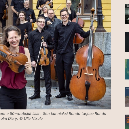
uonna 50-vuotisjuhliaan. Sen kunniaksi Rondo tarjoaa Rondo
holm Diary. © Ulla Nikula