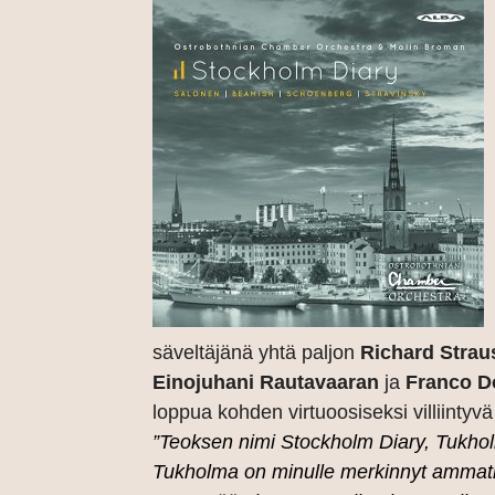
säveltäjänä yhtä paljon
Richard Strau
Einojuhani Rautavaaran
ja
Franco D
loppua kohden virtuoosiseksi villiintyvä
”Teoksen nimi Stockholm Diary, Tukholm
Tukholma on minulle merkinnyt ammatil