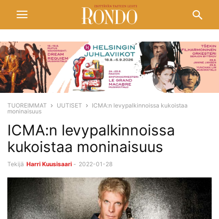
TUOREIMMAT
UUTISET
ICMA:n levypalkinnoissa kukoistaa
moninaisuus
ICMA:n levypalkinnoissa
kukoistaa moninaisuus
Tekijä
Harri Kuusisaari
-
2022-01-28