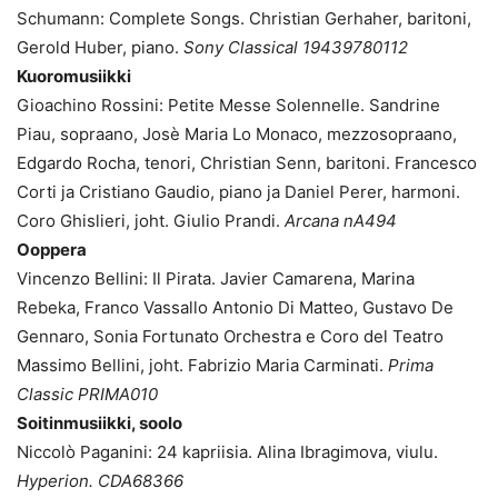
Schumann: Complete Songs. Christian Gerhaher, baritoni,
Gerold Huber, piano.
Sony Classical 19439780112
Kuoromusiikki
Gioachino Rossini: Petite Messe Solennelle. Sandrine
Piau, sopraano, Josè Maria Lo Monaco, mezzosopraano,
Edgardo Rocha, tenori, Christian Senn, baritoni. Francesco
Corti ja Cristiano Gaudio, piano ja Daniel Perer, harmoni.
Coro Ghislieri, joht. Giulio Prandi.
Arcana nA494
Ooppera
Vincenzo Bellini: Il Pirata. Javier Camarena, Marina
Rebeka, Franco Vassallo Antonio Di Matteo, Gustavo De
Gennaro, Sonia Fortunato Orchestra e Coro del Teatro
Massimo Bellini, joht. Fabrizio Maria Carminati.
Prima
Classic PRIMA010
Soitinmusiikki, soolo
Niccolò Paganini: 24 kapriisia. Alina Ibragimova, viulu.
Hyperion. CDA68366