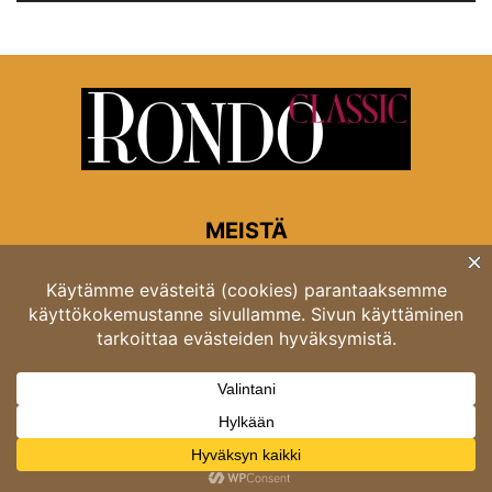
MEISTÄ
Rondon toimitus
Opastinsilta 6A 00520 Helsinki
Asiakaspalvelu: puh. 03 4246 5318
asiakaspalvelu@rondo.fi
Ota meihin yhteyttä:
toimitus@rondo.fi
© Classicus Oy 2026 ver 2.4