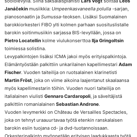
soololevyllä. Siinä saksalaispianisti
Lars Vogt
soittaa
Leoš
Janáčekin
musiikkia:
Umpeenkasvaneella polulla
-sarjan,
pianosonaatin ja
Sumussa
-teoksen. Lisäksi Suomalainen
barokkiorkesteri FIBO ylti kolmen parhaan suosituslistalle
barokin soitinmusiikin sarjassa BIS-levyllään, jossa on
Pietro Locatellin
kolme viulukonserttoa
Ilja Gringoltsin
toimiessa solistina.
Levypalkintojen lisäksi ICMA jakoi myös erityispalkintoja.
Elämäntyöstään palkittiin unkarilainen kapellimestari
Adam
Fischer
. Vuoden taiteilija on ruotsalainen klarinetisti
Martin Fröst
, joka on viime aikoina laajentanut skaalaansa
myös kapellimestarin töihin. Vuoden nuori taiteilija on
italialainen viulisti
Gennaro Cardaropoli
, ja säveltäjistä
palkittiin romanialainen
Sebastian Androne
.
Vuoden levymerkki on Château de Versailles Spectacles,
joka on tehnyt uraauurtavaa työtä etenkin ranskalaisen
barokin esiin tuojana cd- ja dvd-tuotannoissaan.
Orkesteripalkinto myönnetään erityisen laadukkaasta työtä