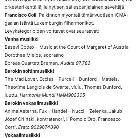
orkesterikentällä, ja nyt sen sai espanjalainen säveltäjä
Francisco Coll
. Palkinnon myöntää tämänvuotisen ICMA-
gaalan isäntä Luxemburgin filharmonikot.
Levykategorioiden voittavat ovat seuraavat:
Vanha musiikki
Basevi Codex – Music at the Court of Margaret of Austria
Dorothee Mields, sopraano
Boreas Quartett Bremen.
Audite 97.783
Barokin soitinmusiikki
The Mad Lover. Eccles – Purcell – Dunford – Matteis.
Théotime Langlois de Swarte, viulu, Thomas Dunford,
luuttu.
Harmonia Mundi HMM902305
Barokin vokaalimusiikki
Anima Aeterna. Fux – Handel – Nucci – Zelenka. Jakub
Józef Orliński, kontratenori, Il Pomo d’Oro, Francesco
Corti.
Erato 9029674390
Vokaalimusiikki