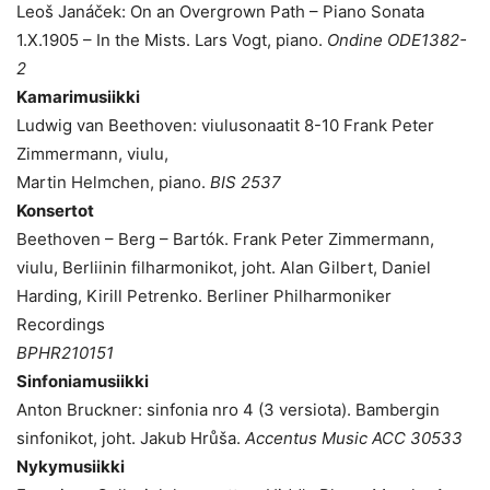
Leoš Janáček: On an Overgrown Path – Piano Sonata
1.X.1905 – In the Mists. Lars Vogt, piano.
Ondine ODE1382-
2
Kamarimusiikki
Ludwig van Beethoven: viulusonaatit 8-10 Frank Peter
Zimmermann, viulu,
Martin Helmchen, piano.
BIS 2537
Konsertot
Beethoven – Berg – Bartók. Frank Peter Zimmermann,
viulu, Berliinin filharmonikot, joht. Alan Gilbert, Daniel
Harding, Kirill Petrenko. Berliner Philharmoniker
Recordings
BPHR210151
Sinfoniamusiikki
Anton Bruckner: sinfonia nro 4 (3 versiota). Bambergin
sinfonikot, joht. Jakub Hrůša.
Accentus Music ACC 30533
Nykymusiikki