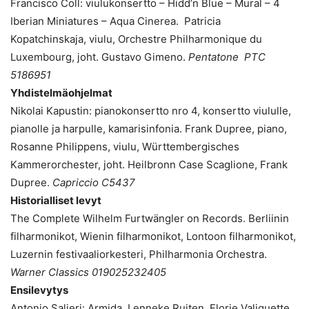
Francisco Coll: viulukonsertto – Hidd’n Blue – Mural – 4
Iberian Miniatures – Aqua Cinerea. Patricia
Kopatchinskaja, viulu, Orchestre Philharmonique du
Luxembourg, joht. Gustavo Gimeno.
Pentatone PTC
5186951
Yhdistelmäohjelmat
Nikolai Kapustin: pianokonsertto nro 4, konsertto viululle,
pianolle ja harpulle, kamarisinfonia. Frank Dupree, piano,
Rosanne Philippens, viulu, Württembergisches
Kammerorchester, joht. Heilbronn Case Scaglione, Frank
Dupree.
Capriccio C5437
Historialliset levyt
The Complete Wilhelm Furtwängler on Records. Berliinin
filharmonikot, Wienin filharmonikot, Lontoon filharmonikot,
Luzernin festivaaliorkesteri, Philharmonia Orchestra.
Warner Classics 019025232405
Ensilevytys
Antonio Salieri: Armida. Lenneke Ruiten, Florie Valiquette,