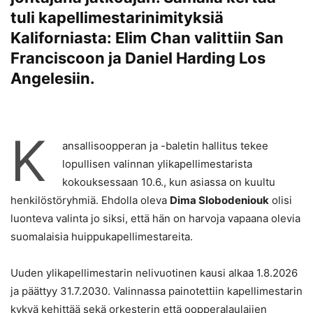
tuli kapellimestarinimityksiä
Kaliforniasta: Elim Chan valittiin San
Franciscoon ja Daniel Harding Los
Angelesiin.
K
ansallisoopperan ja -baletin hallitus tekee
lopullisen valinnan ylikapellimestarista
kokouksessaan 10.6., kun asiassa on kuultu
henkilöstöryhmiä. Ehdolla oleva
Dima Slobodeniouk
olisi
luonteva valinta jo siksi, että hän on harvoja vapaana olevia
suomalaisia huippukapellimestareita.
Uuden ylikapellimestarin nelivuotinen kausi alkaa 1.8.2026
ja päättyy 31.7.2030. Valinnassa painotettiin kapellimestarin
kykyä kehittää sekä orkesterin että oopperalaulajien