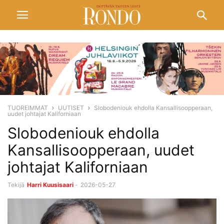
TUOREIMMAT
UUTISET
Slobodeniouk ehdolla Kansallisoopperaan,
uudet johtajat Kaliforniaan
Slobodeniouk ehdolla
Kansallisoopperaan, uudet
johtajat Kaliforniaan
Tekijä
Harri Kuusisaari
-
2026-05-27