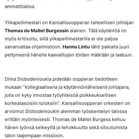
ammattitaitoa.
Ylikapellimestari on Kansallisoopperan taiteellisen johtajan
Thomas de Mallet Burgessin
alainen. Tätä käytäntöä on
myös kritisoitu, sillä ylikapellimestarilla ei ole paljoa
sananvaltaa ohjelmistoon.
Hannu Lintu
lähti paikalta juuri
pettyneenä hänelle kaavailtujen töiden määrään ja laatuun.
Dima Slobodenioukia pidetään oopperan tiedotteen
mukaan ”kollegiaalisena ja käytännönläheisenä johtajana,
jolla on kyky innostaa työyhteisöä poikkeuksellisen
korkeatasoisiin tuloksiin”. Kansallisoopperan orkesteri on
arvioinut Slobodenioukin aiemman työskentelyn talossa
erittäin myönteisesti. Thomas de Mallet Burgess kehuu
hänen työnsä selkeyttä ja tehokkuutta sekä sitoutumista
talon laajempaan missioon.