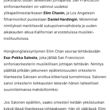
julkistanut uudet taiteelliset johtajansa. San Franciscon
sinfoniaorkesteri on valinnut uudeksi
ylikapellimestarikseen
Elim Chanin
, ja Los Angelesin
filharmonikot puolestaan
Daniel Hardingin
. Molemmat
nimitykset merkitsevät sukupolvenvaihdosta ja uuden
aikakauden alkua Kalifornian arvostetuissa musiikki-
instituutioissa.
Hongkongilaissyntyinen Elim Chan seuraa tehtävässään
Esa-Pekka Salosta
, joka jättää San Franciscon
sinfoniaorkesterin musiikillisen johtajan tehtävän. Nimitys
päättää pitkään jatkuneen epätietoisuuden orkesterin
tilanteesta Salosen erottua kitkerissä tunnelmissa. Salonen
sanoi orkesterin leikkausten tekevän hänen taiteelliset
suunnitelmansa mahdottomiksi.
Jos Salonen epäilikin, saako orkesteri ketään ykkösluokan
kykyä tässä tilanteessa johtajakseen, hän oli väärässä. Elim