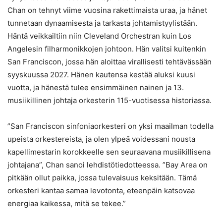
Chan on tehnyt viime vuosina rakettimaista uraa, ja hänet
tunnetaan dynaamisesta ja tarkasta johtamistyylistään.
Häntä veikkailtiin niin Cleveland Orchestran kuin Los
Angelesin filharmonikkojen johtoon. Hän valitsi kuitenkin
San Franciscon, jossa hän aloittaa virallisesti tehtävässään
syyskuussa 2027. Hänen kautensa kestää aluksi kuusi
vuotta, ja hänestä tulee ensimmäinen nainen ja 13.
musiikillinen johtaja orkesterin 115-vuotisessa historiassa.
”San Franciscon sinfoniaorkesteri on yksi maailman todella
upeista orkestereista, ja olen ylpeä voidessani nousta
kapellimestarin korokkeelle sen seuraavana musiikillisena
johtajana”, Chan sanoi lehdistötiedotteessa. ”Bay Area on
pitkään ollut paikka, jossa tulevaisuus keksitään. Tämä
orkesteri kantaa samaa levotonta, eteenpäin katsovaa
energiaa kaikessa, mitä se tekee.”