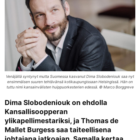
Venäjällä syntynyt mutta Suomessa kasvanut Dima Slobodeniouk saa nyt
ensimmäisen suuren tehtävänsä kotikaupungissaan Helsingissä. Hän on
tuttu nimi kansainvälisten huippuorkesterien edessä. © Marco Borggreve
Dima Slobodeniouk on ehdolla
Kansallisoopperan
ylikapellimestariksi, ja Thomas de
Mallet Burgess saa taiteellisena
johtajana jatkoajan. Samalla kertaa