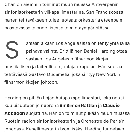
Chan on aiemmin toiminut muun muassa Antwerpenin
sinfoniaorkesterin ylikapellimestarina. San Franciscossa
hänen tehtäväkseen tulee luotsata orkesteria eteenpäin
haastavassa taloudellisessa toimintaympäristössä.
S
amaan aikaan Los Angelesissa on tehty yhtä lailla
painava valinta. Brittiläinen Daniel Harding ottaa
vastaan Los Angelesin filharmonikkojen
musiikillisen ja taiteellisen johtajan kapulan. Hän seuraa
tehtävässä Gustavo Dudamelia, joka siirtyy New Yorkin
filharmonikkojen johtoon.
Harding on pitkän linjan huippukapellimestari, joka nousi
kuuluisuuteen jo nuorena
Sir Simon Rattlen
ja
Claudio
Abbadon
suojattina. Hän on toiminut pitkään muun muassa
Ruotsin radion sinfoniaorkesterin ja Orchestre de Paris’n
johdossa. Kapellimestarin työn lisäksi Harding tunnetaan