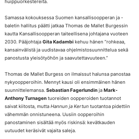
huippuorkestereita.
Samassa kokouksessa Suomen kansallisoopperan ja -
baletin hallitus päätti jatkaa Thomas de Mallet Burgessin
kautta Kansallisoopperan taiteellisena johtajana vuoteen
2030. Pääjohtaja
Gita Kadambi
kehuu hänen ”rohkeaa,
kansainvälistä ja uudistavaa ohjelmistosuunnittelua sekä
panostusta yleisötyöhön ja saavutettavuuteen.”
Thomas de Mallet Burgess on ilmaissut halunsa panostaa
nykyoopperoihin. Mennyt kausi oli ensimmäinen hänen
suunnittelemansa.
Sebastian Fagerlundin
ja
Mark-
Anthony Turnagen
tuoreiden oopperoiden tuotannot
saivat kiitosta, mutta
Hannun ja Kertun
tuotantoa pidettiin
vähemmän onnistuneena. Uusiin oopperoihin
panostaminen sisältää myös riskinsä: kevätkauden
uutuudet keräsivät vajaita saleja.