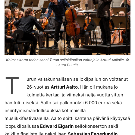
Kolmas kerta toden sanoi Turun sellokilpailun voittajalle Artturi Aallolle. ©
Laura Puurila
T
urun valtakunnallisen sellokilpailun on voittanut
26-vuotias
Artturi Aalto
. Hän oli mukana jo
kolmatta kertaa, ja viimeksi neljä vuotta sitten
hän tuli toiseksi. Aalto sai palkinnoksi 6 000 euroa sekä
esiintymismahdollisuuksia kotimaisilla
musiikkifestivaaleilla. Aalto soitti kahtena päivänä käydyssä
loppukilpailussa
Edward Elgarin
sellokonserton sekä
kaikille finalisteille pakollisen
Sebastian Fagerlundin