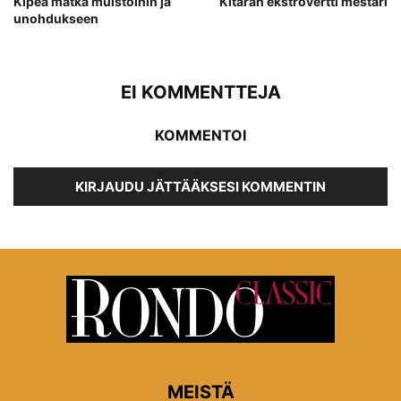
Kipeä matka muistoihin ja
Kitaran ekstrovertti mestari
unohdukseen
EI KOMMENTTEJA
KOMMENTOI
KIRJAUDU JÄTTÄÄKSESI KOMMENTIN
MEISTÄ