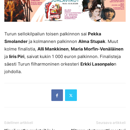
Turun sellokilpailun toisen palkinnon sai
Pekka
Smolander
ja kolmannen palkinnon
Alma Stupak
. Muut
kolme finalistia,
Alli Mankkinen
,
Maria Morfin-Venäläinen
ja
Iiris Piri
, saivat kukin 1 000 euron palkinnon. Finalisteja
säesti Turun filharmoninen orkesteri
Erkki Lasonpalo
n
johdolla.
Edellinen artikkeli
Seuraava artikkeli