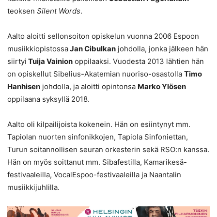
teoksen
Silent Words
.
Aalto aloitti sellonsoiton opiskelun vuonna 2006 Espoon
musiikkiopistossa
Jan Cibulkan
johdolla, jonka jälkeen hän
siirtyi
Tuija Vainion
oppilaaksi. Vuodesta 2013 lähtien hän
on opiskellut Sibelius-Akatemian nuoriso-osastolla
Timo
Hanhisen
johdolla, ja aloitti opintonsa
Marko Ylösen
oppilaana syksyllä 2018.
Aalto oli kilpailijoista kokenein. Hän on esiintynyt mm.
Tapiolan nuorten sinfonikkojen, Tapiola Sinfoniettan,
Turun soitannollisen seuran orkesterin sekä RSO:n kanssa.
Hän on myös soittanut mm. Sibafestilla, Kamarikesä-
festivaaleilla, VocalEspoo-festivaaleilla ja Naantalin
musiikkijuhlilla.