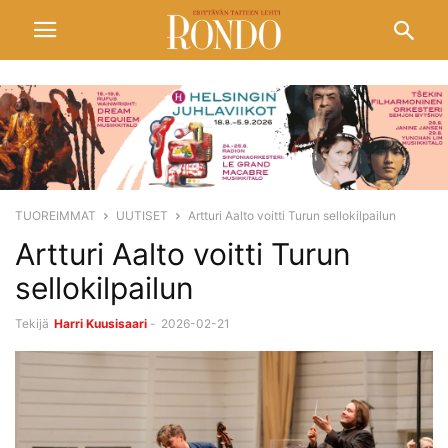
TUOREIMMAT
UUTISET
Artturi Aalto voitti Turun sellokilpailun
Artturi Aalto voitti Turun
sellokilpailun
Tekijä
Harri Kuusisaari
-
2026-02-21