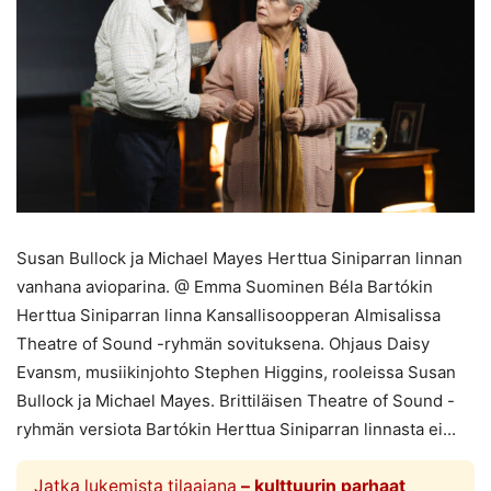
Susan Bullock ja Michael Mayes Herttua Siniparran linnan
vanhana avioparina. @ Emma Suominen Béla Bartókin
Herttua Siniparran linna Kansallisoopperan Almisalissa
Theatre of Sound -ryhmän sovituksena. Ohjaus Daisy
Evansm, musiikinjohto Stephen Higgins, rooleissa Susan
Bullock ja Michael Mayes. Brittiläisen Theatre of Sound -
ryhmän versiota Bartókin Herttua Siniparran linnasta ei...
Jatka lukemista tilaajana
– kulttuurin parhaat