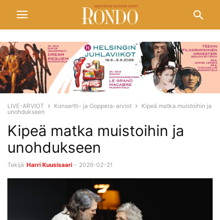
LIVE-ARVIOT
Konsertti- ja Ooppera-arviot
Kipeä matka muistoihin ja
unohdukseen
Kipeä matka muistoihin ja
unohdukseen
Tekijä
Harri Kuusisaari
-
2026-02-21