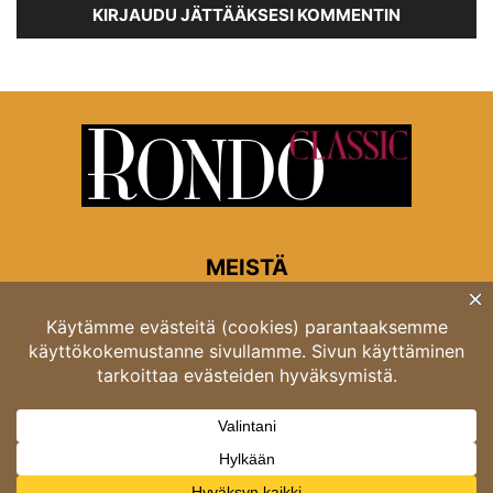
KIRJAUDU JÄTTÄÄKSESI KOMMENTIN
MEISTÄ
Rondon toimitus
Opastinsilta 6A 00520 Helsinki
Asiakaspalvelu: puh. 03 4246 5318
asiakaspalvelu@rondo.fi
Ota meihin yhteyttä:
toimitus@rondo.fi