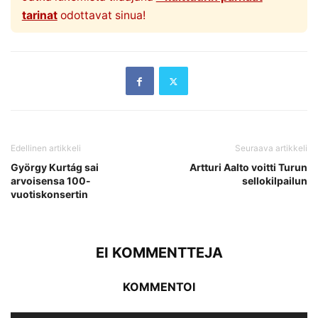
tarinat
odottavat sinua!
Edellinen artikkeli
Seuraava artikkeli
György Kurtág sai
Artturi Aalto voitti Turun
arvoisensa 100-
sellokilpailun
vuotiskonsertin
EI KOMMENTTEJA
KOMMENTOI