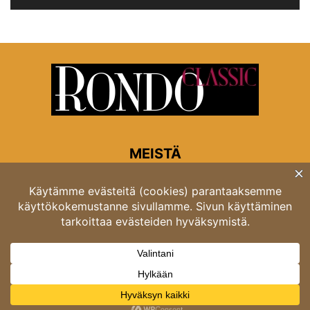
MEISTÄ
Rondon toimitus
Opastinsilta 6A 00520 Helsinki
Asiakaspalvelu: puh. 03 4246 5318
asiakaspalvelu@rondo.fi
Ota meihin yhteyttä:
toimitus@rondo.fi
© Classicus Oy 2026 ver 2.4