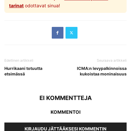
tarinat
odottavat sinua!
Edellinen artikkeli
Seuraava artikkeli
Hurrikaani totuutta
ICMA:n levypalkinnoissa
etsimässä
kukoistaa moninaisuus
EI KOMMENTTEJA
KOMMENTOI
KIRJAUDU JÄTTÄÄKSESI KOMMENTIN