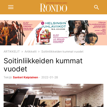
ARTIKKELIT
Artikkelit
Soitinliikkeiden kummat vuodet
Soitinliikkeiden kummat
vuodet
Tekijä
Santeri Kaipiainen
-
2022-01-28