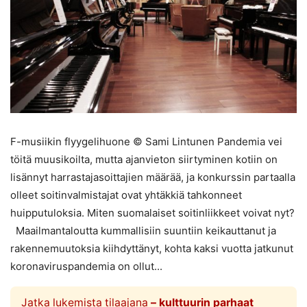
F-musiikin flyygelihuone © Sami Lintunen Pandemia vei
töitä muusikoilta, mutta ajanvieton siirtyminen kotiin on
lisännyt harrastajasoittajien määrää, ja konkurssin partaalla
olleet soitinvalmistajat ovat yhtäkkiä tahkonneet
huipputuloksia. Miten suomalaiset soitinliikkeet voivat nyt?
Maailmantaloutta kummallisiin suuntiin keikauttanut ja
rakennemuutoksia kiihdyttänyt, kohta kaksi vuotta jatkunut
koronaviruspandemia on ollut...
Jatka lukemista tilaajana
– kulttuurin parhaat