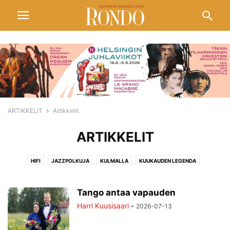
ARTIKKELIT
Artikkelit
ARTIKKELIT
HIFI
JAZZPOLKUJA
KULMALLA
KUUKAUDEN LEGENDA
PELIMANNIMUOTOKUVIA
POPULAARITAIDETTA
SIVUSÄVELIÄ
SIVUSILMIN
TANSSIN KASVOT
VIDEOITA
Tango antaa vapauden
Harri Kuusisaari
-
2026-07-13