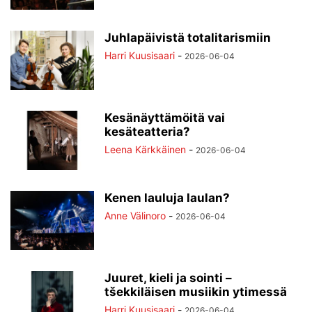
Juhlapäivistä totalitarismiin
Harri Kuusisaari
-
2026-06-04
Kesänäyttämöitä vai
kesäteatteria?
Leena Kärkkäinen
-
2026-06-04
Kenen lauluja laulan?
Anne Välinoro
-
2026-06-04
Juuret, kieli ja sointi –
tšekkiläisen musiikin ytimessä
Harri Kuusisaari
-
2026-06-04