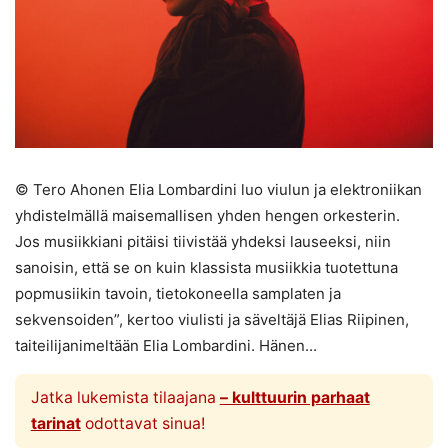
© Tero Ahonen Elia Lombardini luo viulun ja elektroniikan
yhdistelmällä maisemallisen yhden hengen orkesterin.
Jos musiikkiani pitäisi tiivistää yhdeksi lauseeksi, niin
sanoisin, että se on kuin klassista musiikkia tuotettuna
popmusiikin tavoin, tietokoneella samplaten ja
sekvensoiden”, kertoo viulisti ja säveltäjä Elias Riipinen,
taiteilijanimeltään Elia Lombardini. Hänen...
Jatka lukemista tilaajana
– kulttuurin parhaat
tarinat
odottavat sinua!