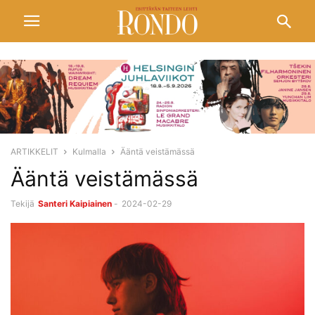
ARTIKKELIT
Kulmalla
Ääntä veistämässä
Ääntä veistämässä
Tekijä
Santeri Kaipiainen
-
2024-02-29