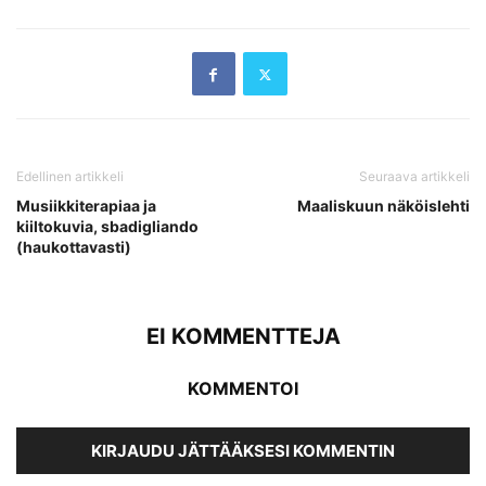
Edellinen artikkeli
Seuraava artikkeli
Musiikkiterapiaa ja
Maaliskuun näköislehti
kiiltokuvia, sbadigliando
(haukottavasti)
EI KOMMENTTEJA
KOMMENTOI
KIRJAUDU JÄTTÄÄKSESI KOMMENTIN