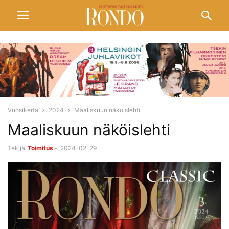
Vuosikerta
2024
Maaliskuun näköislehti
Maaliskuun näköislehti
Tekijä
Toimitus
-
2024-02-29