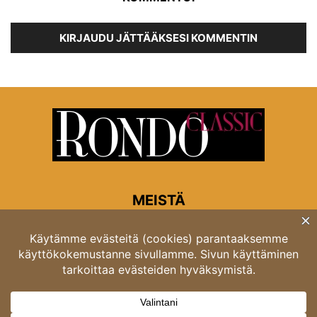
KIRJAUDU JÄTTÄÄKSESI KOMMENTIN
MEISTÄ
Rondon toimitus
Opastinsilta 6A 00520 Helsinki
Asiakaspalvelu: puh. 03 4246 5318
asiakaspalvelu@rondo.fi
Ota meihin yhteyttä:
toimitus@rondo.fi