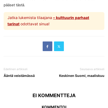
pääset tästä.
Jatka lukemista tilaajana
– kulttuurin parhaat
tarinat
odottavat sinua!
Edellinen artikkeli
Seuraava artikkeli
Ääntä veistämässä
Keskinen Suomi, maaliskuu
EI KOMMENTTEJA
KOMMENTOI