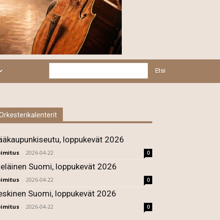
Etsi
Orkesterikalenterit
ääkaupunkiseutu, loppukevät 2026
imitus
-
2026-04-22
0
teläinen Suomi, loppukevät 2026
imitus
-
2026-04-22
0
eskinen Suomi, loppukevät 2026
imitus
-
2026-04-22
0