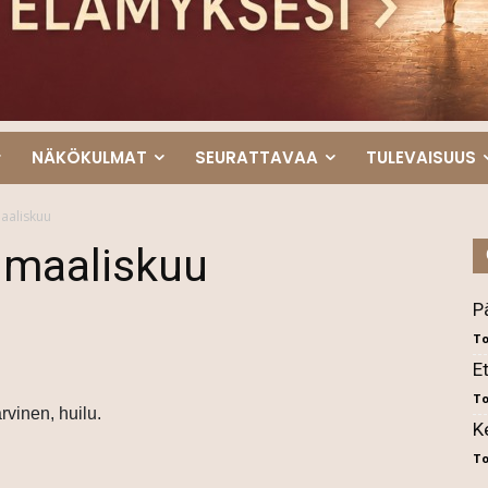
NÄKÖKULMAT
SEURATTAVAA
TULEVAISUUS
aaliskuu
 maaliskuu
P
To
E
To
rvinen, huilu.
K
To