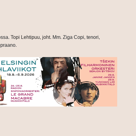
ssa.
Topi Lehtipuu, joht.
Mm
.
Ziga Copi, tenori,
opraano.