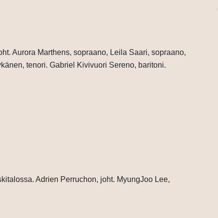
oht.
Aurora Marthens, sopraano, Leila Saari, sopraano,
nen, tenori. Gabriel Kivivuori Sereno, baritoni.
italossa. Adrien Perruchon, joht.
MyungJoo Lee,