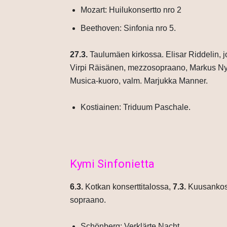
Mozart: Huilukonsertto nro 2
Beethoven: Sinfonia nro 5.
27.3.
Taulumäen kirkossa.
Elisar Riddelin, j
Virpi Räisänen, mezzosopraano, Markus Nykä
Musica-kuoro, valm. Marjukka Manner.
Kostiainen: Triduum Paschale.
Kymi Sinfonietta
6.3.
Kotkan konserttitalossa,
7.3.
Kuusankosk
sopraano.
Schönberg: Verklärte Nacht