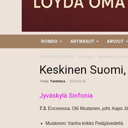
RONDO
ARTIKKELIT
ARVIOT
ORKESTERIKALENTERI
Keskinen
Keskinen Suomi, m
Keskinen Suomi,
Tekijä
Toimitus
-
2024-02-29
Jyväskylä Sinfonia
7.3.
Encoressa. Olli Mustonen, joht.
Aapo Jä
Mustonen: Vanha kirkko Petäjävedellä