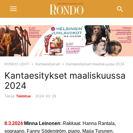
RONDO-LEHTI
Kantaesitykset
Kantaesitykset maaliskuussa 2024
Kantaesitykset maaliskuussa
2024
Tekijä
Toimitus
-
2024-02-29
8.3.2024
Minna Leinonen
:
Rakkaat.
Hanna Rantala,
sopraano,
Fanny Söderström, piano,
Maija Turunen,