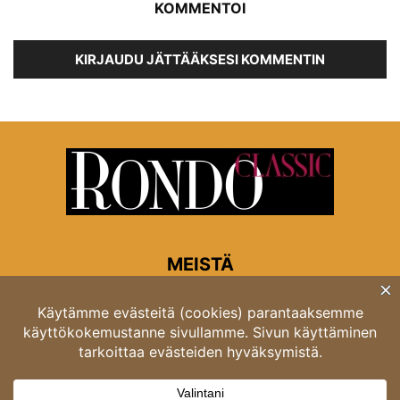
KOMMENTOI
KIRJAUDU JÄTTÄÄKSESI KOMMENTIN
MEISTÄ
Rondon toimitus
Opastinsilta 6A 00520 Helsinki
Asiakaspalvelu: puh. 03 4246 5318
asiakaspalvelu@rondo.fi
Ota meihin yhteyttä:
toimitus@rondo.fi