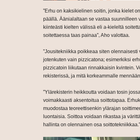
”Erhu on kaksikielinen soitin, jonka kielet on
päällä. Äänialaltaan se vastaa suunnilleen v
kiinteästi kielten välissä eli a-kieleltä soite
soitettaessa taas painaa”, Aho valottaa.
”Jousitekniikka poikkeaa siten olennaisesti 
jotenkuten vain pizzicatona; esimerkiksi er
pizzicatoin liikutaan rinnakkaisin kvintein
rekisterissä, ja mitä korkeammalle mennään,
”Ylärekisterin heikkoutta voidaan tosin jos
voimakkaasti aksentoitua soittotapaa. Erhuko
muodostaa teoreettisenkin ylärajan soittimen
luontaisia. Soittoa voidaan rikastaa ja värittä
hallinta on olennainen osa soittotekniikkaa.