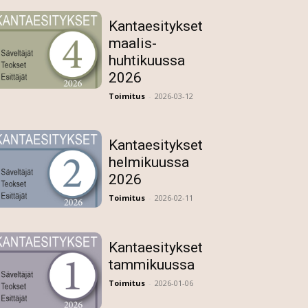
Kantaesitykset
maalis-
huhtikuussa
2026
Toimitus
-
2026-03-12
Kantaesitykset
helmikuussa
2026
Toimitus
-
2026-02-11
Kantaesitykset
tammikuussa
Toimitus
-
2026-01-06