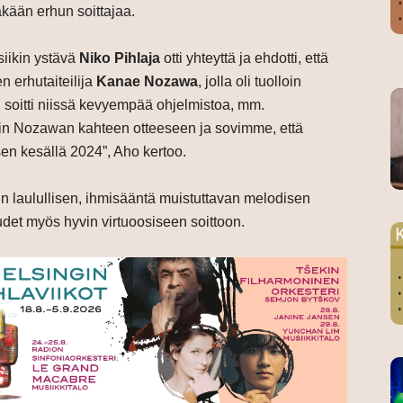
äkään erhun soittajaa.
iikin ystävä
Niko Pihlaja
otti yhteyttä ja ehdotti, että
n erhutaiteilija
Kanae Nozawa
, jolla oli tuolloin
soitti niissä kevyempää ohjelmistoa, mm.
asin Nozawan kahteen otteeseen ja sovimme, että
ksen kesällä 2024”, Aho kertoo.
n laulullisen, ihmisääntä muistuttavan melodisen
udet myös hyvin virtuoosiseen soittoon.