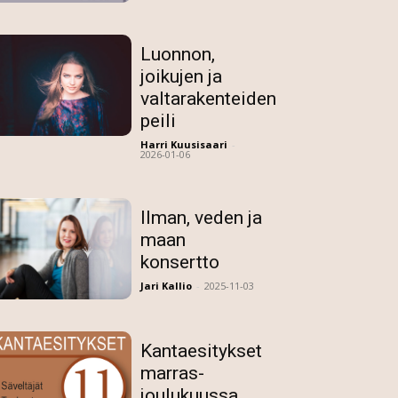
Luonnon,
joikujen ja
valtarakenteiden
peili
Harri Kuusisaari
-
2026-01-06
Ilman, veden ja
maan
konsertto
Jari Kallio
-
2025-11-03
Kantaesitykset
marras-
joulukuussa