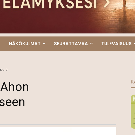
NÄKÖKULMAT
SEURATTAVAA
TULEVAISUUS
02-12
K
i Ahon
eseen