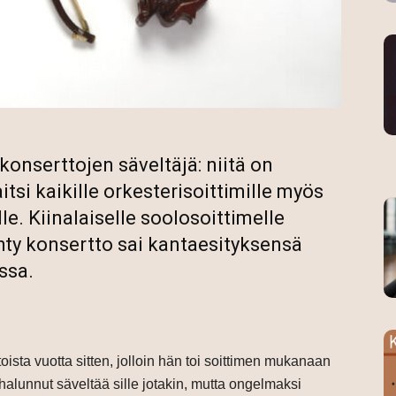
onserttojen säveltäjä: niitä on
itsi kaikille orkesterisoittimille myös
e. Kiinalaiselle soolosoittimelle
ehty konsertto sai kantaesityksensä
ssa.
toista vuotta sitten, jolloin hän toi soittimen mukanaan
 halunnut säveltää sille jotakin, mutta ongelmaksi