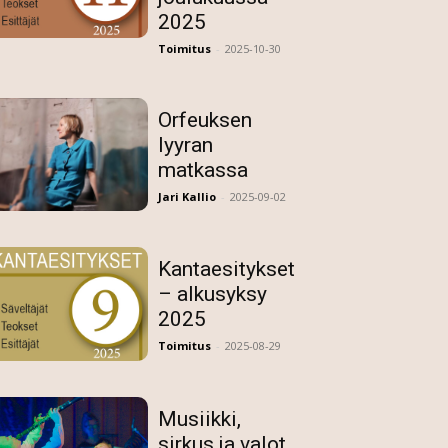
2025
Toimitus
-
2025-10-30
Orfeuksen
lyyran
matkassa
Jari Kallio
-
2025-09-02
Kantaesitykset
– alkusyksy
2025
Toimitus
-
2025-08-29
Musiikki,
sirkus ja valot