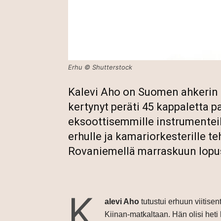
Erhu © Shutterstock
Kalevi Aho on Suomen ahkerin k
kertynyt peräti 45 kappaletta pa
eksoottisemmille instrumenteill
erhulle ja kamariorkesterille t
Rovaniemellä marraskuun lopu
K
alevi Aho
tutustui erhuun viitisen
Kiinan-matkaltaan. Hän olisi heti