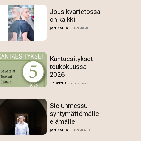
Jousikvartetossa
on kaikki
Jari Kallio
-
2026-06-01
Kantaesitykset
toukokuussa
2026
Toimitus
-
2026-04-22
Sielunmessu
syntymättömälle
elämälle
Jari Kallio
-
2026-03-19