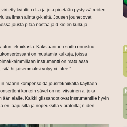
 viritetty kvinttiin d–a ja jota pidetään pystyssä reiden
iulua ilman alinta g-kieltä. Jousen jouhet ovat
ttaessa jousta pitää nostaa ja d-kielen kulkuja
viulun tekniikasta. Kaksiääninen soitto onnistuu
hukonsertossani on muutamia kulkuja, joissa
. Voimakkaimmillaan instrumentti on matalassa
 sitä hiljaisemmaksi volyymi tulee.”
sain määrin kompensoida jousitekniikalla käyttäen
nserttoni korkein sävel on neliviivainen a, joka
 äänialalle. Kaikki glissandot ovat instrumentille hyvin
ä eri laajuisilla ja nopeuksilla vibratoilla; niiden
”