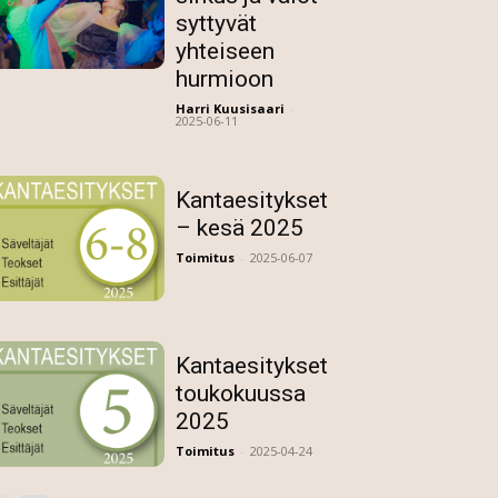
syttyvät
yhteiseen
hurmioon
Harri Kuusisaari
-
2025-06-11
Kantaesitykset
– kesä 2025
Toimitus
-
2025-06-07
Kantaesitykset
toukokuussa
2025
Toimitus
-
2025-04-24