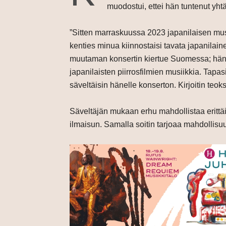
muodostui, ettei hän tuntenut yht
”Sitten marraskuussa 2023 japanilaisen mus
kenties minua kiinnostaisi tavata japanilaine
muutaman konsertin kiertue Suomessa; hän 
japanilaisten piirrosfilmien musiikkia. Tap
säveltäisin hänelle konserton. Kirjoitin teo
Säveltäjän mukaan erhu mahdollistaa erittäi
ilmaisun. Samalla soitin tarjoaa mahdollisu