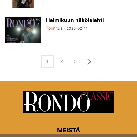
Helmikuun näköislehti
Toimitus
-
2025-02-11
1
2
3
MEISTÄ