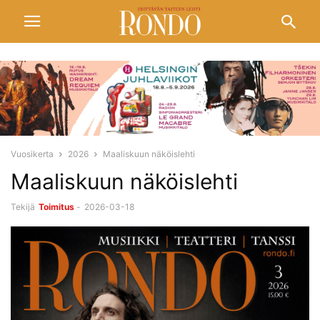
Vuosikerta
2026
Maaliskuun näköislehti
Maaliskuun näköislehti
Tekijä
Toimitus
-
2026-03-18