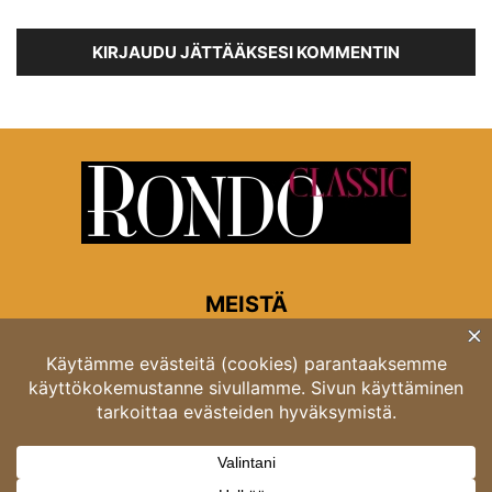
KIRJAUDU JÄTTÄÄKSESI KOMMENTIN
MEISTÄ
Rondon toimitus
Opastinsilta 6A 00520 Helsinki
Asiakaspalvelu: puh. 03 4246 5318
asiakaspalvelu@rondo.fi
Ota meihin yhteyttä:
toimitus@rondo.fi