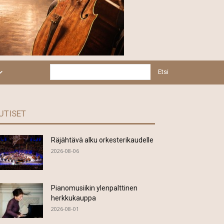
Etsi
UTISET
Räjähtävä alku orkesterikaudelle
2026-08-06
Pianomusiikin ylenpalttinen
herkkukauppa
2026-08-01