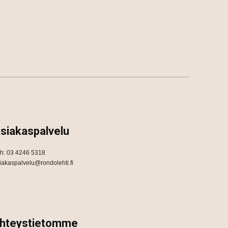
siakaspalvelu
h: 03 4246 5318
iakaspalvelu@rondolehti.fi
hteystietomme