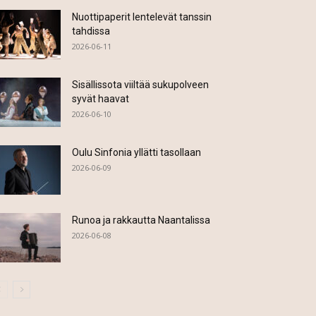
Nuottipaperit lentelevät tanssin
tahdissa
2026-06-11
Sisällissota viiltää sukupolveen
syvät haavat
2026-06-10
Oulu Sinfonia yllätti tasollaan
2026-06-09
Runoa ja rakkautta Naantalissa
2026-06-08