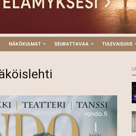
NÄKÖKULMAT
SEURATTAVAA
TULEVAISUUS
U
köislehti