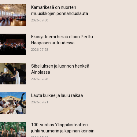
Kamarikesä on nuorten
muusikkojen ponnahduslauta
2026-07-30
Ekosysteemi herää eloon Perttu
Haapasen uutuudessa
2026-07-28
Sibeliuksen ja luonnon henkeä
Ainolassa
2026-07-28
Lauta kulkee ja laulu raikaa
2026-07-21
100-vuotias Ylioppilasteatteri
juhlii huumorin ja kapinan keinoin