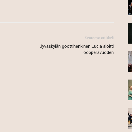
Seuraava artikkeli
Jyväskylän goottihenkinen Lucia aloitti
oopperavuoden