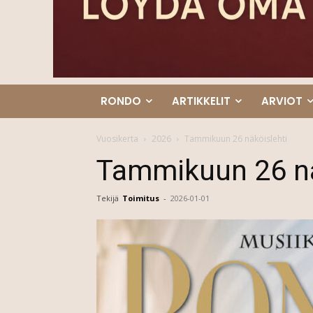
RONDO
ARTIKKELIT
ARVIOT
Vuosikerta
2026
Tammikuun 26 näköislehti
Tammikuun 26 nä
Tekijä
Toimitus
-
2026-01-01