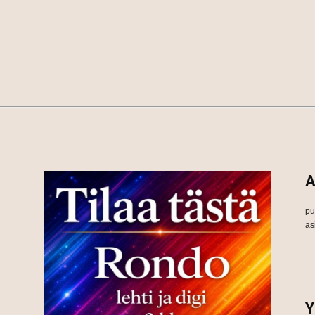
A
pu
as
Y