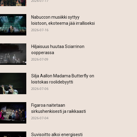
2026-07-17
Nabuccon musiikki syttyy
loistoon, ekoteema jää irralliseksi
2026-07-16
Hiljaisuus huutaa Sciarrinon
oopperassa
2026-07-09
Silja Aallon Madama Butterfly on
loistokas roolidebyytti
2026-07-06
Figaroa naitetaan
sirkushenkisesti ja raikkaasti
2026-07-04
Suvisoitto alkoi energisesti