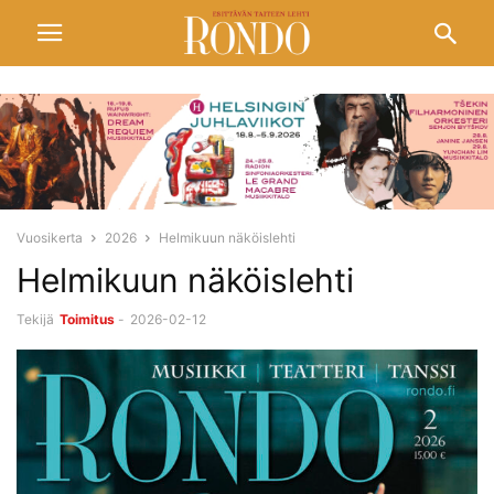
Vuosikerta
2026
Helmikuun näköislehti
Helmikuun näköislehti
Tekijä
Toimitus
-
2026-02-12