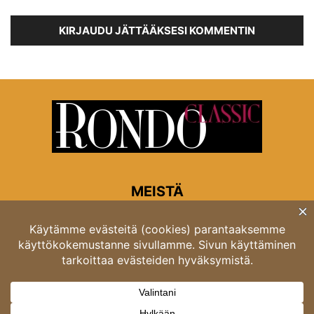
KIRJAUDU JÄTTÄÄKSESI KOMMENTIN
MEISTÄ
Rondon toimitus
Opastinsilta 6A 00520 Helsinki
Asiakaspalvelu: puh. 03 4246 5318
asiakaspalvelu@rondo.fi
Ota meihin yhteyttä:
toimitus@rondo.fi