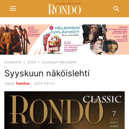
Vuosikerta
2024
Syyskuun näköislehti
Syyskuun näköislehti
Tekijä
Toimitus
-
2024-09-01