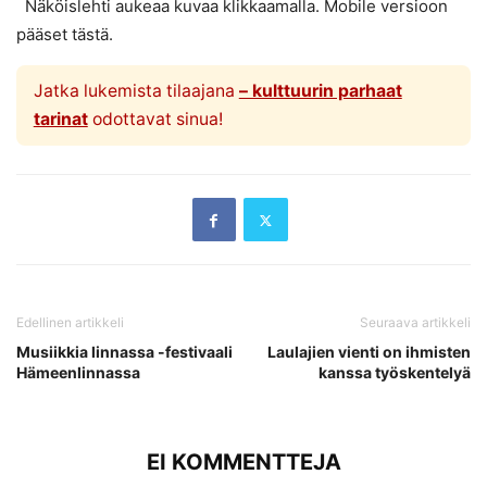
Näköislehti aukeaa kuvaa klikkaamalla. Mobile versioon
pääset tästä.
Jatka lukemista tilaajana
– kulttuurin parhaat
tarinat
odottavat sinua!
Edellinen artikkeli
Seuraava artikkeli
Musiikkia linnassa -festivaali
Laulajien vienti on ihmisten
Hämeenlinnassa
kanssa työskentelyä
EI KOMMENTTEJA