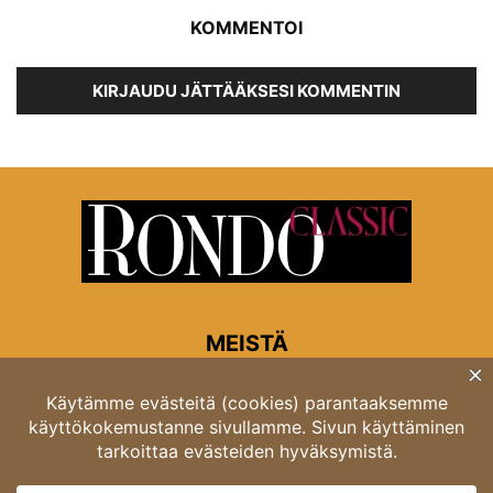
KOMMENTOI
KIRJAUDU JÄTTÄÄKSESI KOMMENTIN
MEISTÄ
Rondon toimitus
Opastinsilta 6A 00520 Helsinki
Asiakaspalvelu: puh. 03 4246 5318
asiakaspalvelu@rondo.fi