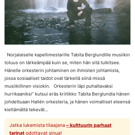
Norjalaiselle kapellimestarille Tabita Berglundille musiikin
totuus on tärkeämpää kuin se, miten hän sitä tulkitsee.
Hänelle orkesterin johtaminen on ihmisten johtamista,
jossa sosiaaliset taidot ovat tärkeitä siinä missä
musiikillinen visiokin. Orkesterin läpi puhaltavaksi
hurrikaaniksi” kutsui eräs kriitikko Tabita Berglundia hänen
johdettuaan Hallén orkesteria, ja hänen voimalliset eleensä
kieltämättä tekevät...
Jatka lukemista tilaajana
– kulttuurin parhaat
tarinat
odottavat sinua!