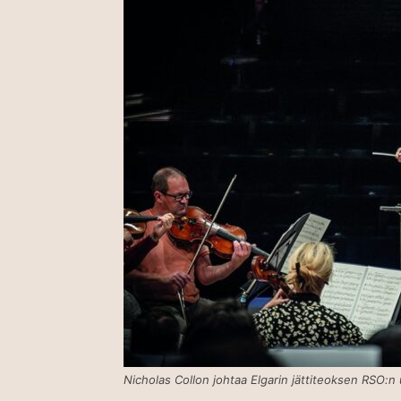
Nicholas Collon johtaa Elgarin jättiteoksen RSO: