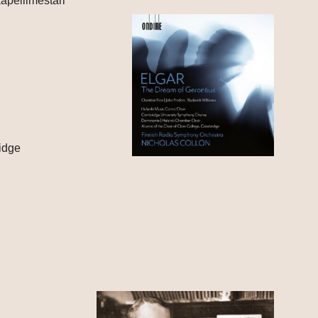
kapellimestari
idge