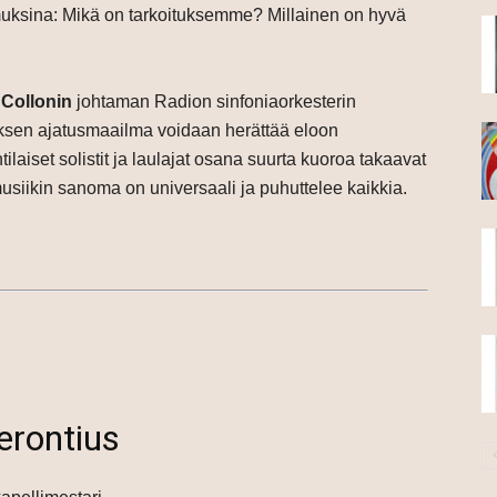
muksina: Mikä on tarkoituksemme? Millainen on hyvä
 Collonin
johtaman Radion sinfoniaorkesterin
teoksen ajatusmaailma voidaan herättää eloon
laiset solistit ja laulajat osana suurta kuoroa takaavat
musiikin sanoma on universaali ja puhuttelee kaikkia.
erontius