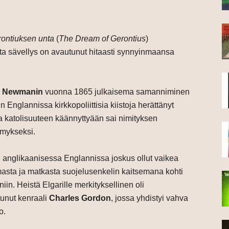
ontiuksen unta
(
The Dream of Gerontius
)
a sävellys on avautunut hitaasti synnyinmaansa
y Newmanin
vuonna 1865 julkaisema samanniminen
 Englannissa kirkkopoliittisia kiistoja herättänyt
a katolisuuteen käännyttyään sai nimityksen
himykseksi.
n anglikaanisessa Englannissa joskus ollut vaikea
sta ja matkasta suojelusenkelin kaitsemana kohti
iin. Heistä Elgarille merkityksellinen oli
tunut kenraali
Charles Gordon
, jossa yhdistyi vahva
o.