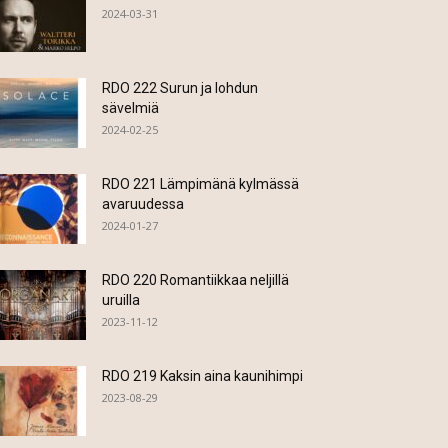
2024-03-31
RDO 222 Surun ja lohdun
sävelmiä
2024-02-25
RDO 221 Lämpimänä kylmässä
avaruudessa
2024-01-27
RDO 220 Romantiikkaa neljillä
uruilla
2023-11-12
RDO 219 Kaksin aina kaunihimpi
2023-08-29