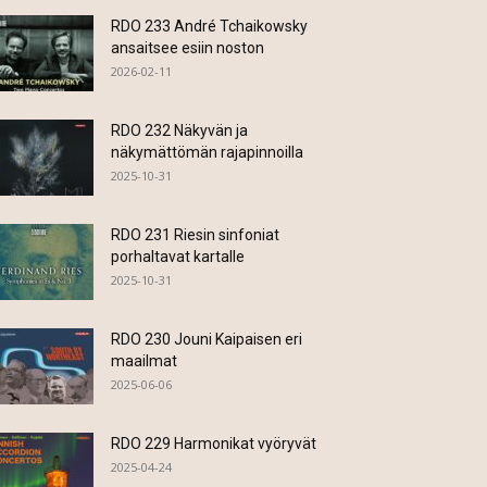
RDO 233 André Tchaikowsky
ansaitsee esiin noston
2026-02-11
RDO 232 Näkyvän ja
näkymättömän rajapinnoilla
2025-10-31
RDO 231 Riesin sinfoniat
porhaltavat kartalle
2025-10-31
RDO 230 Jouni Kaipaisen eri
maailmat
2025-06-06
RDO 229 Harmonikat vyöryvät
2025-04-24