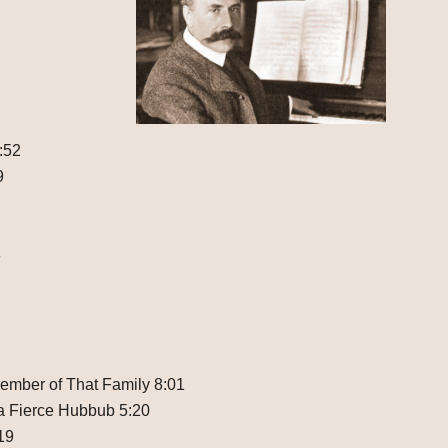
:52
9
8
 Member of That Family 8:01
a Fierce Hubbub 5:20
19