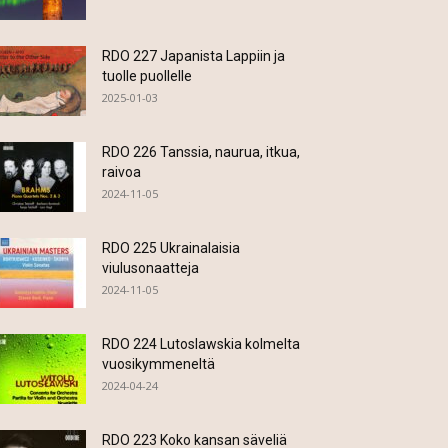
RDO 227 Japanista Lappiin ja
tuolle puollelle
2025-01-03
RDO 226 Tanssia, naurua, itkua,
raivoa
2024-11-05
RDO 225 Ukrainalaisia
viulusonaatteja
2024-11-05
RDO 224 Lutoslawskia kolmelta
vuosikymmeneltä
2024-04-24
RDO 223 Koko kansan säveliä