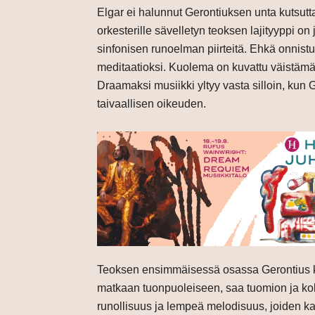
Elgar ei halunnut Gerontiuksen unta kutsuttav
orkesterille sävelletyn teoksen lajityyppi on 
sinfonisen runoelman piirteitä. Ehkä onnist
meditaatioksi. Kuolema on kuvattu väistäm
Draamaksi musiikki yltyy vasta silloin, kun 
taivaallisen oikeuden.
Teoksen ensimmäisessä osassa Gerontius k
matkaan tuonpuoleiseen, saa tuomion ja kok
runollisuus ja lempeä melodisuus, joiden k