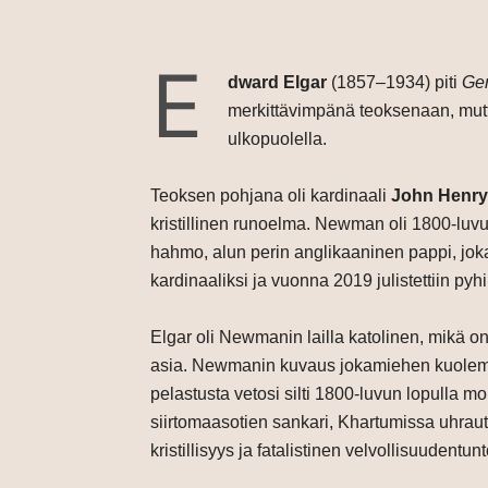
E
dward Elgar
(1857–1934) piti
Ger
merkittävimpänä teoksenaan, mutt
ulkopuolella.
Teoksen pohjana oli kardinaali
John Henr
kristillinen runoelma. Newman oli 1800-luvun
hahmo, alun perin anglikaaninen pappi, jok
kardinaaliksi ja vuonna 2019 julistettiin py
Elgar oli Newmanin lailla katolinen, mikä o
asia. Newmanin kuvaus jokamiehen kuolema
pelastusta vetosi silti 1800-luvun lopulla mon
siirtomaasotien sankari, Khartumissa uhrau
kristillisyys ja fatalistinen velvollisuudentunt