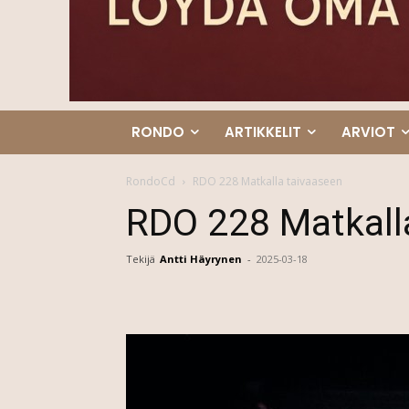
RONDO
ARTIKKELIT
ARVIOT
RondoCd
RDO 228 Matkalla taivaaseen
RDO 228 Matkall
Tekijä
Antti Häyrynen
-
2025-03-18