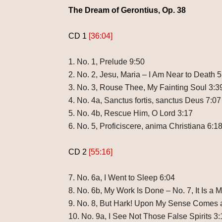
The Dream of Gerontius, Op. 38
CD 1
[36:04]
1. No. 1, Prelude 9:50
2. No. 2, Jesu, Maria – I Am Near to Death 5
3. No. 3, Rouse Thee, My Fainting Soul 3:3
4. No. 4a, Sanctus fortis, sanctus Deus 7:07
5. No. 4b, Rescue Him, O Lord 3:17
6. No. 5, Proficiscere, anima Christiana 6:1
CD 2
[55:16]
7. No. 6a, I Went to Sleep 6:04
8. No. 6b, My Work Is Done – No. 7, It Is a
9. No. 8, But Hark! Upon My Sense Comes 
10. No. 9a, I See Not Those False Spirits 3: