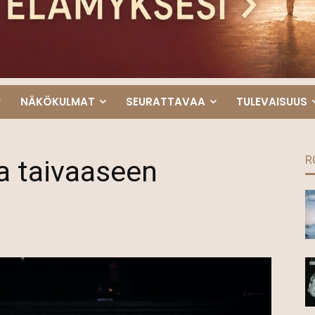
NÄKÖKULMAT
SEURATTAVAA
TULEVAISUUS
R
a taivaaseen