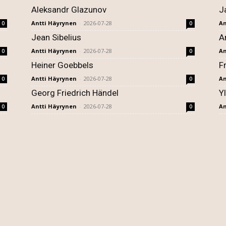
Aleksandr Glazunov
J
Antti Häyrynen
-
2026-07-28
An
0
0
Jean Sibelius
A
Antti Häyrynen
-
2026-07-28
An
0
0
Heiner Goebbels
F
Antti Häyrynen
-
2026-07-28
An
0
0
Georg Friedrich Händel
Y
Antti Häyrynen
-
2026-07-28
An
0
0