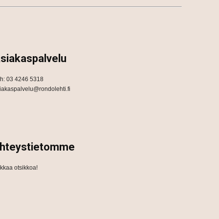
siakaspalvelu
h: 03 4246 5318
iakaspalvelu@rondolehti.fi
hteystietomme
ikkaa otsikkoa!