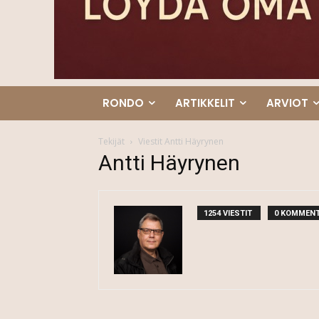
RONDO
ARTIKKELIT
ARVIOT
Tekijät
Viestit Antti Häyrynen
Antti Häyrynen
1254 VIESTIT
0 KOMMENT