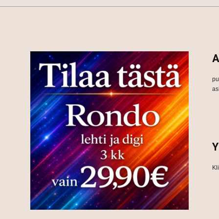
A
pu
as
Y
Kl