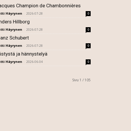
acques Champion de Chambonnières
tti Häyrynen
-
2026-07-28
0
nders Hillborg
tti Häyrynen
-
2026-07-28
0
ranz Schubert
tti Häyrynen
-
2026-07-28
0
listystä ja hännystelyä
tti Häyrynen
-
2026-06-04
0
Sivu 1 / 105