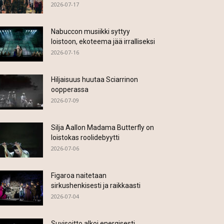
2026-07-17
Nabuccon musiikki syttyy
loistoon, ekoteema jää irralliseksi
2026-07-16
Hiljaisuus huutaa Sciarrinon
oopperassa
2026-07-09
Silja Aallon Madama Butterfly on
loistokas roolidebyytti
2026-07-06
Figaroa naitetaan
sirkushenkisesti ja raikkaasti
2026-07-04
Suvisoitto alkoi energisesti