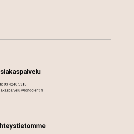
siakaspalvelu
h: 03 4246 5318
iakaspalvelu@rondolehti.fi
hteystietomme