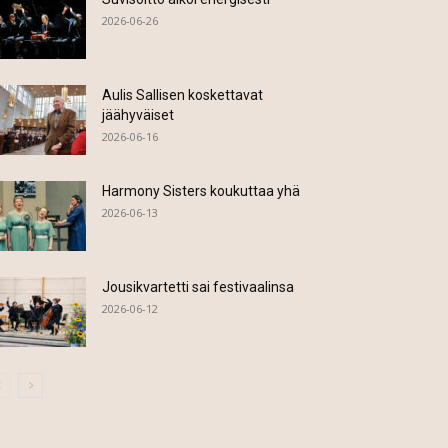
2026-06-26
Aulis Sallisen koskettavat
jäähyväiset
2026-06-16
Harmony Sisters koukuttaa yhä
2026-06-13
Jousikvartetti sai festivaalinsa
2026-06-12