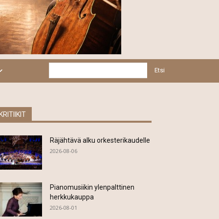
Etsi
KRITIIKIT
Räjähtävä alku orkesterikaudelle
2026-08-06
Pianomusiikin ylenpalttinen
herkkukauppa
2026-08-01