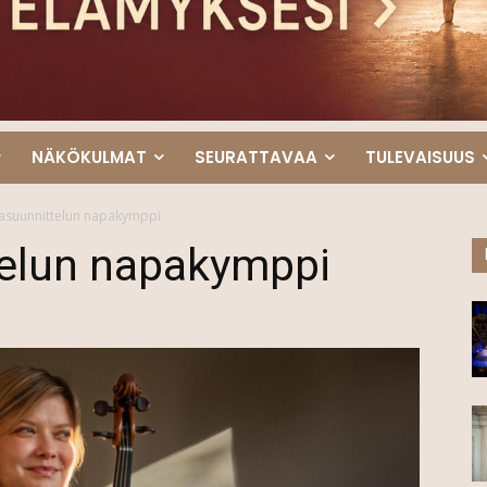
NÄKÖKULMAT
SEURATTAVAA
TULEVAISUUS
asuunnittelun napakymppi
elun napakymppi