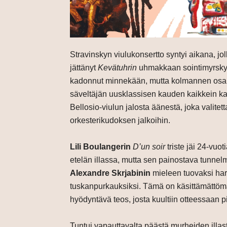
Stravinskyn viulukonsertto syntyi aikana, jol
jättänyt
Kevätuhrin
uhmakkaan sointimyrskyn 
kadonnut minnekään, mutta kolmannen osan v
säveltäjän uusklassisen kauden kaikkein ka
Bellosio-viulun jalosta äänestä, joka valite
orkesterikudoksen jalkoihin.
Lili Boulangerin
D’un soir
triste jäi 24-vuo
etelän illassa, mutta sen painostava tunne
Alexandre Skrjabinin
mieleen tuovaksi har
tuskanpurkauksiksi. Tämä on käsittämättöm
hyödyntävä teos, josta kuultiin otteessaan pi
Tuntui vapauttavalta päästä murheiden illa