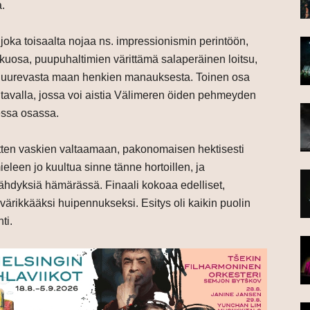
a.
 joka toisaalta nojaa ns. impressionismin perintöön,
lkuosa, puupuhaltimien värittämä salaperäinen loitsu,
juurevasta maan henkien manauksesta. Toinen osa
 tavalla, jossa voi aistia Välimeren öiden pehmeyden
essa osassa.
ten vaskien valtaamaan, pakonomaisen hektisesti
eleen jo kuultua sinne tänne hortoillen, ja
älähdyksiä hämärässä. Finaali kokoaa edelliset,
värikkääksi huipennukseksi. Esitys oli kaikin puolin
ti.