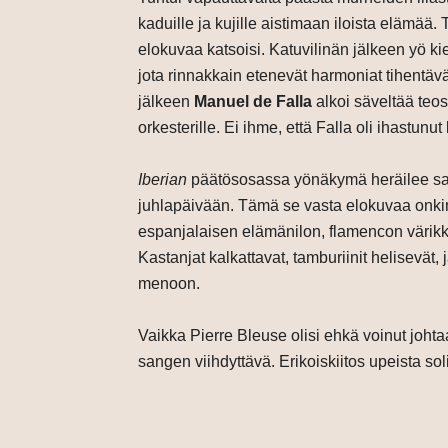
kaduille ja kujille aistimaan iloista elämää
elokuvaa katsoisi. Katuvilinän jälkeen yö 
jota rinnakkain etenevät harmoniat tihentäv
jälkeen
Manuel de Falla
alkoi säveltää teo
orkesterille. Ei ihme, että Falla oli ihastunu
Iberian
päätösosassa yönäkymä heräilee sa
juhlapäivään. Tämä se vasta elokuvaa onki
espanjalaisen elämänilon, flamencon värikk
Kastanjat kalkattavat, tamburiinit helisevät,
menoon.
Vaikka Pierre Bleuse olisi ehkä voinut joh
sangen viihdyttävä. Erikoiskiitos upeista solis