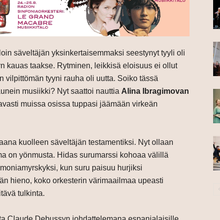
loin säveltäjän yksinkertaisemmaksi seestynyt tyyli oli
kauas taakse. Rytminen, leikkisä eloisuus ei ollut
ilpittömän tyyni rauha oli uutta. Soiko tässä
unein musiikki? Nyt saattoi nauttia
Alina Ibragimovan
ttavasti muissa osissa tuppasi jäämään virkeän
tiaana kuolleen säveltäjän testamentiksi. Nyt ollaan
lma on yönmusta. Hidas surumarssi kohoaa välillä
moniamyrskyksi, kun suru paisuu hurjiksi
än hieno, koko orkesterin värimaailmaa upeasti
tävä tulkinta.
sta Claude Debussyn johdattelemana espanjalaisille