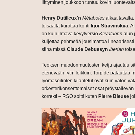
liittyminen joukkoon tuntuu kovin luontevalt
Henry Dutilleux’n
Métaboles
alkaa tavalla,
toisaalta kurottaa kohti
Igor Stravinskya
. A
on kuin ilmava kevytversio
Kevätuhrin
alun 
kuljettaa pehmeää jousimattoa lineaarisesti
siinä missä
Claude Debussyn
Iberian
tois
Teoksen muodonmuutosten ketju ajautuu sit
etenevään rytmileikkiin. Torpide palauttaa mi
lyömäsoitinten kilahtelut ovat kuin valon v
orkesterikonserttomaiset osat pröystäilevän 
korrekti – RSO soitti kuten
Pierre Bleuse
joh