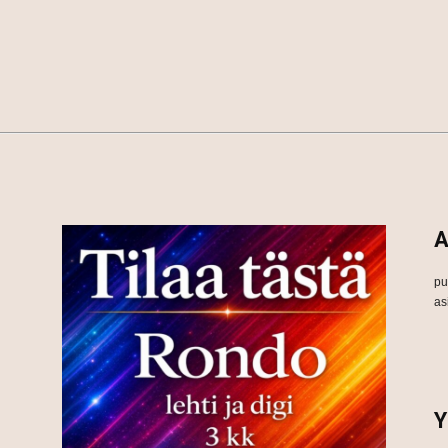
A
pu
as
Y