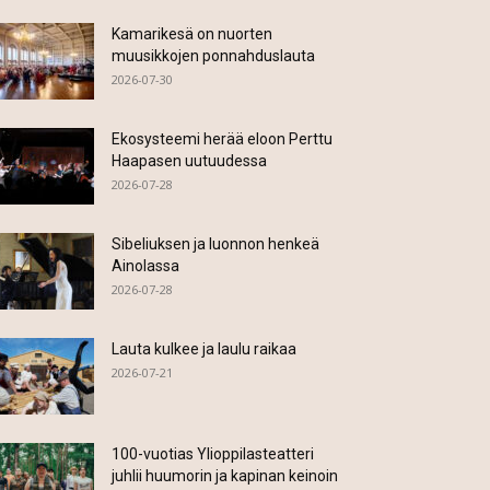
Kamarikesä on nuorten
muusikkojen ponnahduslauta
2026-07-30
Ekosysteemi herää eloon Perttu
Haapasen uutuudessa
2026-07-28
Sibeliuksen ja luonnon henkeä
Ainolassa
2026-07-28
Lauta kulkee ja laulu raikaa
2026-07-21
100-vuotias Ylioppilasteatteri
juhlii huumorin ja kapinan keinoin