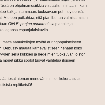
. Tässä on ohjelmamusiikkia visuaalisimmillaan – kuin
kietoo kulkijan tummaan, tuoksuvaan pehmeyteensä,
ät. Mieleen putkahtaa, että pian Iberian valmistumisen
staan
Öitä Espanjan puutarhoissa
pianolle ja
t kollegansa espanjalaiskuviin.
umatta aamukellojen myötä auringonpaisteiseen
n! Debussy maalaa karnevalistiseen riehaan koko
yyden sekä kukkien ja hedelmien tuoksuvan loiston.
 ja monet pikku soolot tuovat vaihtelua iloiseen
taa ääriosat hieman menevämmin, oli kokonaisuus
tisista repliikeistä!