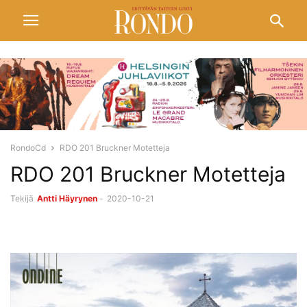
RondoCd
RDO 201 Bruckner Motetteja
RDO 201 Bruckner Motetteja
Tekijä
Antti Häyrynen
-
2020-10-21