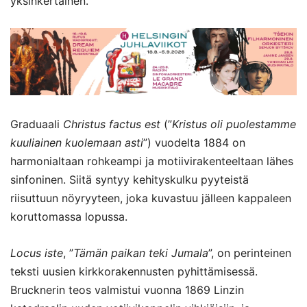
yksinkertainen.
Graduaali
Christus factus est
(”
Kristus oli puolestamme
kuuliainen kuolemaan asti
”) vuodelta 1884 on
harmonialtaan rohkeampi ja motiivirakenteeltaan lähes
sinfoninen. Siitä syntyy kehityskulku pyyteistä
riisuttuun nöyryyteen, joka kuvastuu jälleen kappaleen
koruttomassa lopussa.
Locus iste
, ”
Tämän paikan teki Jumala
”, on perinteinen
teksti uusien kirkkorakennusten pyhittämisessä.
Brucknerin teos valmistui vuonna 1869 Linzin