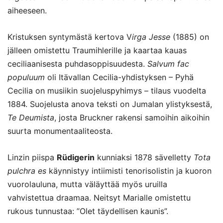
aiheeseen.
Kristuksen syntymästä kertova V
irga Jesse
(1885) on
jälleen omistettu Traumihlerille ja kaartaa kauas
ceciliaanisesta puhdasoppisuudesta.
Salvum fac
populuum
oli Itävallan Cecilia-yhdistyksen – Pyhä
Cecilia on musiikin suojeluspyhimys – tilaus vuodelta
1884. Suojelusta anova teksti on Jumalan ylistyksestä,
Te Deumista
, josta Bruckner rakensi samoihin aikoihin
suurta monumentaaliteosta.
Linzin piispa
Rüdigerin
kunniaksi 1878 sävelletty
Tota
pulchra es
käynnistyy intiimisti tenorisolistin ja kuoron
vuorolauluna, mutta väläyttää myös uruilla
vahvistettua draamaa. Neitsyt Marialle omistettu
rukous tunnustaa: ”Olet täydellisen kaunis”.