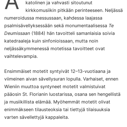
A
katolinen ja vahvasti sitoutunut
kirkkomusiikin pitkään perinteeseen. Neljässä
numeroidussa messussaan, kahdessa laajassa
psalmisävellyksessään sekä monumentaalisessa
Te
Deumissaan
(1884) hän tavoitteli samanlaisia soivia
katedraaleja kuin sinfonioissaan, mutta noin
neljässäkymmenessä motetissa tavoitteet ovat
vaihtelevampia.
Ensimmäiset motetit syntyivät 12–13-vuotiaana ja
viimeinen aivan sävellysuran lopulla. Varhaiset, ennen
Wieniin muuttoa syntyneet motetit valmistuivat
pääosin St. Florianin luostarissa, osana sen hengellistä
ja musiikillista elämää. Myöhemmät motetit olivat
enimmäkseen tilausteoksia tai tiettyjä tilaisuuksia
varten sävellettyjä kappaleita.