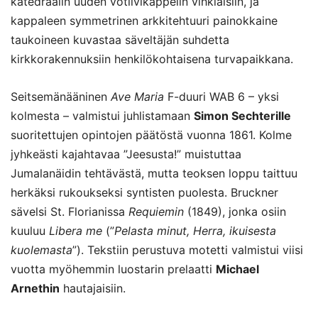
katedraalin uuden votiivikappelin vihkiäisiin, ja
kappaleen symmetrinen arkkitehtuuri painokkaine
taukoineen kuvastaa säveltäjän suhdetta
kirkkorakennuksiin henkilökohtaisena turvapaikkana.
Seitsemänääninen
Ave Maria
F-duuri WAB 6 – yksi
kolmesta – valmistui juhlistamaan
Simon Sechterille
suoritettujen opintojen päätöstä vuonna 1861. Kolme
jyhkeästi kajahtavaa ”Jeesusta!” muistuttaa
Jumalanäidin tehtävästä, mutta teoksen loppu taittuu
herkäksi rukoukseksi syntisten puolesta. Bruckner
sävelsi St. Florianissa
Requiemin
(1849), jonka osiin
kuuluu
Libera me
(”
Pelasta minut, Herra, ikuisesta
kuolemasta
”). Tekstiin perustuva motetti valmistui viisi
vuotta myöhemmin luostarin prelaatti
Michael
Arnethin
hautajaisiin.