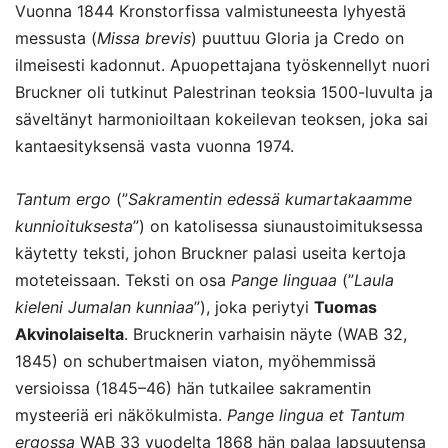
Vuonna 1844 Kronstorfissa valmistuneesta lyhyestä
messusta (
Missa brevis
) puuttuu Gloria ja Credo on
ilmeisesti kadonnut. Apuopettajana työskennellyt nuori
Bruckner oli tutkinut Palestrinan teoksia 1500-luvulta ja
säveltänyt harmonioiltaan kokeilevan teoksen, joka sai
kantaesityksensä vasta vuonna 1974.
Tantum ergo
(”
Sakramentin edessä kumartakaamme
kunnioituksesta
”) on katolisessa siunaustoimituksessa
käytetty teksti, johon Bruckner palasi useita kertoja
moteteissaan. Teksti on osa
Pange linguaa
(”
Laula
kieleni Jumalan kunniaa
”), joka periytyi
Tuomas
Akvinolaiselta
. Brucknerin varhaisin näyte (WAB 32,
1845) on schubertmaisen viaton, myöhemmissä
versioissa (1845–46) hän tutkailee sakramentin
mysteeriä eri näkökulmista.
Pange lingua et Tantum
ergossa
WAB 33 vuodelta 1868 hän palaa lapsuutensa