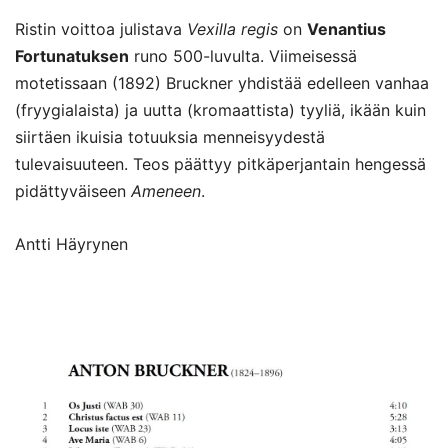
Ristin voittoa julistava
Vexilla regis
on
Venantius
Fortunatuksen
runo 500-luvulta. Viimeisessä
motetissaan (1892) Bruckner yhdistää edelleen vanhaa
(fryygialaista) ja uutta (kromaattista) tyyliä, ikään kuin
siirtäen ikuisia totuuksia menneisyydestä
tulevaisuuteen. Teos päättyy pitkäperjantain hengessä
pidättyväiseen
Ameneen
.
Antti Häyrynen