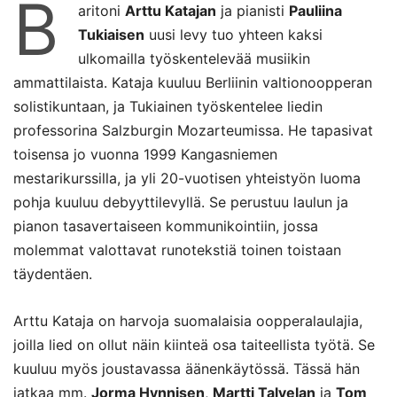
B
aritoni
Arttu Katajan
ja pianisti
Pauliina
Tukiaisen
uusi levy tuo yhteen kaksi
ulkomailla työskentelevää musiikin
ammattilaista. Kataja kuuluu Berliinin valtionoopperan
solistikuntaan, ja Tukiainen työskentelee liedin
professorina Salzburgin Mozarteumissa. He tapasivat
toisensa jo vuonna 1999 Kangasniemen
mestarikurssilla, ja yli 20-vuotisen yhteistyön luoma
pohja kuuluu debyyttilevyllä. Se perustuu laulun ja
pianon tasavertaiseen kommunikointiin, jossa
molemmat valottavat runotekstiä toinen toistaan
täydentäen.
Arttu Kataja on harvoja suomalaisia oopperalaulajia,
joilla lied on ollut näin kiinteä osa taiteellista työtä. Se
kuuluu myös joustavassa äänenkäytössä. Tässä hän
jatkaa mm.
Jorma Hynnisen
,
Martti Talvelan
ja
Tom