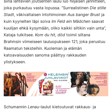
siinä lähtevien joutsenten laulu luo hiljaisen jännitteen,
joka purkautuu vasta lopussa. ”Surrealistinen
Die stille
Stadt
, väkivaltaisen intohimoinen
Aus banger Brust
ja
kuin kyynelten läpi soiva
Im Feld ein Mädchen
saavat
kuulijan ehkä kysymään, oliko kaikki siltikin vain unta”,
Kataja tulkitsee.
Kom du hit, död
toimii siltana
Brahmsin viimeiseen lauluopukseen 121, joka perustuu
Raamatun teksteihin. Kuoleman ja elämän
katoavaisuuden sanoma päättyy rakkauden
ylistykseen.
Schumannin
Lenau
-laulut kietoutuvat rakkaus- ja