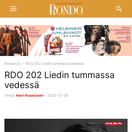
RondoCd
RDO 202 Liedin tummassa vedessä
RDO 202 Liedin tummassa
vedessä
Tekijä
Harri Kuusisaari
-
2020-12-29