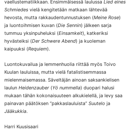
vaellustematiikkaan. Ensimmäisessä laulussa
Lied eines
Schmiedes
vielä kengitetään matkaan lähtevää
hevosta, mutta rakkaudentunnustuksen (
Meine Rose
)
ja luontoihmisen kuvan (
Die Sennin
) jälkeen sarja
tummuu yksinpuheluksi (
Einsamkeit
), katkeriksi
hyvästeiksi (
Der Schwere Abend
) ja kuoleman
kaipuuksi (
Requiem
).
Luontokuvailua ja lemmenhuolia riittää myös Toivo
Kuulan lauluissa, mutta vielä fatalistisemmassa
mielenmaisemassa. Säveltäjän ainoan saksankielisen
laulun
Heidenzauber
(
Yö nummella
) duopari halusi
mukaan tähän kokonaisuuteen alkukielellä, ja levy saa
painavan päätöksen ”pakkaslauluista”
Suutelo
ja
Jääkukkia
.
Harri Kuusisaari