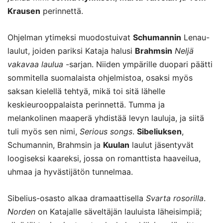
Krausen
perinnettä.
Ohjelman ytimeksi muodostuivat
Schumannin
Lenau-
laulut, joiden pariksi Kataja halusi
Brahmsin
Neljä
vakavaa laulua
-sarjan. Niiden ympärille duopari päätti
sommitella suomalaista ohjelmistoa, osaksi myös
saksan kielellä tehtyä, mikä toi sitä lähelle
keskieurooppalaista perinnettä. Tumma ja
melankolinen maaperä yhdistää levyn lauluja, ja siitä
tuli myös sen nimi,
Serious songs
.
Sibeliuksen
,
Schumannin, Brahmsin ja
Kuulan
laulut jäsentyvät
loogiseksi kaareksi, jossa on romanttista haaveilua,
uhmaa ja hyvästijätön tunnelmaa.
Sibelius-osasto alkaa dramaattisella
Svarta rosorilla
.
Norden
on Katajalle säveltäjän lauluista läheisimpiä;