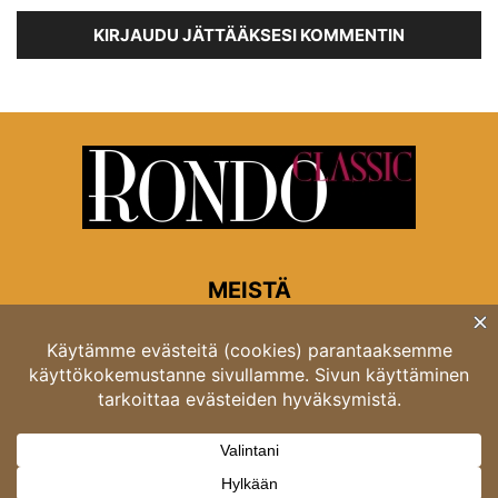
KIRJAUDU JÄTTÄÄKSESI KOMMENTIN
MEISTÄ
Rondon toimitus
Opastinsilta 6A 00520 Helsinki
Asiakaspalvelu: puh. 03 4246 5318
asiakaspalvelu@rondo.fi
Ota meihin yhteyttä:
toimitus@rondo.fi