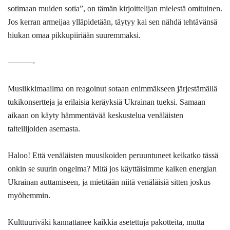
sotimaan muiden sotia”, on tämän kirjoittelijan mielestä omituinen.
Jos kerran armeijaa ylläpidetään, täytyy kai sen nähdä tehtävänsä
hiukan omaa pikkupiiriään suuremmaksi.
———-
Musiikkimaailma on reagoinut sotaan enimmäkseen järjestämällä
tukikonsertteja ja erilaisia keräyksiä Ukrainan tueksi. Samaan
aikaan on käyty hämmentävää keskustelua venäläisten
taiteilijoiden asemasta.
Haloo! Että venäläisten muusikoiden peruuntuneet keikatko tässä
onkin se suurin ongelma? Mitä jos käyttäisimme kaiken energian
Ukrainan auttamiseen, ja mietitään niitä venäläisiä sitten joskus
myöhemmin.
Kulttuuriväki kannattanee kaikkia asetettuja pakotteita, mutta