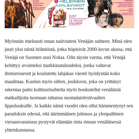
Myönnän mieluusti oman naiiviuteni Venäjän suhteen. Minä olen
juuri yksi niistä hölmöistä, jotka höpisivät 2000-luvun alussa, että
Venäjä on Suomen uusi Nokia. Olin täysin varma, että Venäjä
kehittyy avoimeksi markkinataloudeksi, jonka valtavat
ihmisresurssit ja koulutettu lahjakas väestö hyödyntää koko
maailmaa. Kuulun myös siihen, joukkoon, joka on yrittänyt
rakentaa paitsi kulttuurisuhteita myös houkutellut venäläisiä
matkailijoita tuomaan rahansa suomalaisfestivaalien
lippuluukuille. Ja kaikki nämä vuodet olen ollut hämmentynyt sen
paradoksin edessä, että äärimmäinen julmuus ja ylenpalttinen
vieraanvaraisuus pystyvät elämään rinta rinnan venäläisessä
yhteiskunnassa.