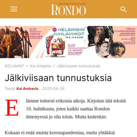
KOLUMNIT
Kai Amberla
Jälkiviisaan tunnustuksia
Jälkiviisaan tunnustuksia
Tekijä
Kai Amberla
-
2022-04-29
E
lämme totisesti erikoisia aikoja. Kirjoitan tätä tekstiä
10. huhtikuuta, joten kaikki saattaa Rondon
ilmestyessä jo olla toisin. Mutta kuitenkin:
Kukaan ei enää muista koronapandemiaa, mutta yhtäkkiä