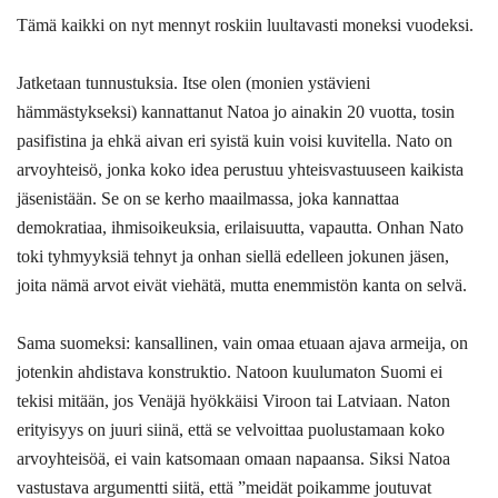
Tämä kaikki on nyt mennyt roskiin luultavasti moneksi vuodeksi.
Jatketaan tunnustuksia. Itse olen (monien ystävieni
hämmästykseksi) kannattanut Natoa jo ainakin 20 vuotta, tosin
pasifistina ja ehkä aivan eri syistä kuin voisi kuvitella. Nato on
arvoyhteisö, jonka koko idea perustuu yhteisvastuuseen kaikista
jäsenistään. Se on se kerho maailmassa, joka kannattaa
demokratiaa, ihmisoikeuksia, erilaisuutta, vapautta. Onhan Nato
toki tyhmyyksiä tehnyt ja onhan siellä edelleen jokunen jäsen,
joita nämä arvot eivät viehätä, mutta enemmistön kanta on selvä.
Sama suomeksi: kansallinen, vain omaa etuaan ajava armeija, on
jotenkin ahdistava konstruktio. Natoon kuulumaton Suomi ei
tekisi mitään, jos Venäjä hyökkäisi Viroon tai Latviaan. Naton
erityisyys on juuri siinä, että se velvoittaa puolustamaan koko
arvoyhteisöä, ei vain katsomaan omaan napaansa. Siksi Natoa
vastustava argumentti siitä, että ”meidät poikamme joutuvat