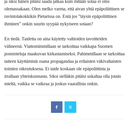
ja siksi hänen pitäisi saada jatkaa kuin mitään sotaa ei olisi
olemassakaan. Olen melko varma, että aivan yhtä epäpoliittinen se
ravintolakokkikin Pietarissa on. Entä jos ”täysin epäpoliittinen
ihminen” onkin suurin syypää nykyiseen sotaan?
En tiedä. Taidetta on aina käytetty valtioiden tavoitteiden
välineenä. Viattomimmillaan se tarkoittaa vaikkapa Suomen
ponnisteluja maakuvan kirkastamiseksi. Pahimmillaan se tarkoittaa
taiteen käyttämistä osana propagandaa ja erilaisten väkivaltaisten
toimien oikeutuksena. Ei taide koskaan ole epäpoliittista ja
irrallaan yhteiskunnasta. Siksi sielläkin pitäisi uskaltaa olla jotain
mieltä, vaikka se vaikeaa ja joskus vaarallista onkin.