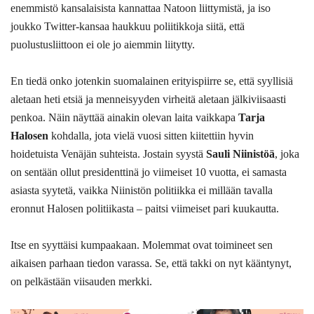
enemmistö kansalaisista kannattaa Natoon liittymistä, ja iso
joukko Twitter-kansaa haukkuu poliitikkoja siitä, että
puolustusliittoon ei ole jo aiemmin liitytty.
En tiedä onko jotenkin suomalainen erityispiirre se, että syyllisiä
aletaan heti etsiä ja menneisyyden virheitä aletaan jälkiviisaasti
penkoa. Näin näyttää ainakin olevan laita vaikkapa
Tarja
Halosen
kohdalla, jota vielä vuosi sitten kiitettiin hyvin
hoidetuista Venäjän suhteista. Jostain syystä
Sauli Niinistöä
, joka
on sentään ollut presidenttinä jo viimeiset 10 vuotta, ei samasta
asiasta syytetä, vaikka Niinistön politiikka ei millään tavalla
eronnut Halosen politiikasta – paitsi viimeiset pari kuukautta.
Itse en syyttäisi kumpaakaan. Molemmat ovat toimineet sen
aikaisen parhaan tiedon varassa. Se, että takki on nyt kääntynyt,
on pelkästään viisauden merkki.