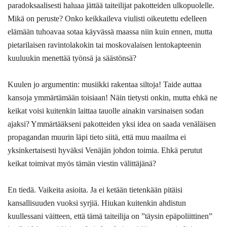
paradoksaalisesti haluaa jättää taiteilijat pakotteiden ulkopuolelle.
Mikä on peruste? Onko keikkaileva viulisti oikeutettu edelleen
elämään tuhoavaa sotaa käyvässä maassa niin kuin ennen, mutta
pietarilaisen ravintolakokin tai moskovalaisen lentokapteenin
kuuluukin menettää työnsä ja säästönsä?
Kuulen jo argumentin: musiikki rakentaa siltoja! Taide auttaa
kansoja ymmärtämään toisiaan! Näin tietysti onkin, mutta ehkä ne
keikat voisi kuitenkin laittaa tauolle ainakin varsinaisen sodan
ajaksi? Ymmärtääkseni pakotteiden yksi idea on saada venäläisen
propagandan muurin läpi tieto siitä, että muu maailma ei
yksinkertaisesti hyväksi Venäjän johdon toimia. Ehkä perutut
keikat toimivat myös tämän viestin välittäjänä?
En tiedä. Vaikeita asioita. Ja ei ketään tietenkään pitäisi
kansallisuuden vuoksi syrjiä. Hiukan kuitenkin ahdistun
kuullessani väitteen, että tämä taiteilija on ”täysin epäpoliittinen”