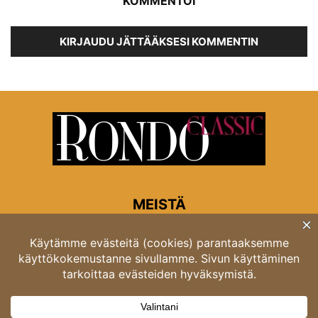
KOMMENTOI
KIRJAUDU JÄTTÄÄKSESI KOMMENTIN
MEISTÄ
Rondon toimitus
Opastinsilta 6A 00520 Helsinki
Asiakaspalvelu: puh. 03 4246 5318
asiakaspalvelu@rondo.fi
Ota meihin yhteyttä:
toimitus@rondo.fi