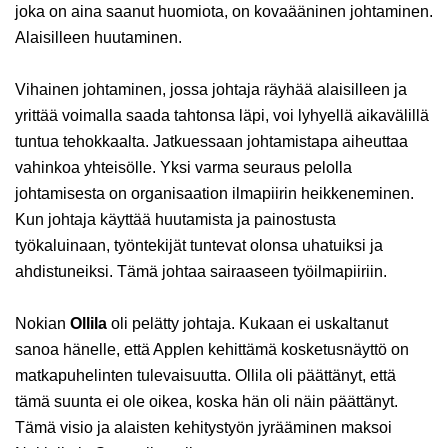
joka on aina saanut huomiota, on kovaääninen johtaminen.
Alaisilleen huutaminen.
Vihainen johtaminen, jossa johtaja räyhää alaisilleen ja
yrittää voimalla saada tahtonsa läpi, voi lyhyellä aikavälillä
tuntua tehokkaalta. Jatkuessaan johtamistapa aiheuttaa
vahinkoa yhteisölle. Yksi varma seuraus pelolla
johtamisesta on organisaation ilmapiirin heikkeneminen.
Kun johtaja käyttää huutamista ja painostusta
työkaluinaan, työntekijät tuntevat olonsa uhatuiksi ja
ahdistuneiksi. Tämä johtaa sairaaseen työilmapiiriin.
Nokian
Ollila
oli pelätty johtaja. Kukaan ei uskaltanut
sanoa hänelle, että Applen kehittämä kosketusnäyttö on
matkapuhelinten tulevaisuutta. Ollila oli päättänyt, että
tämä suunta ei ole oikea, koska hän oli näin päättänyt.
Tämä visio ja alaisten kehitystyön jyrääminen maksoi