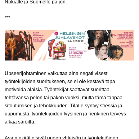
Nokialle ja Suomelle paljon.
***
Upseerijohtaminen vaikuttaa aina negatiivisesti
työntekijöiden suoritukseen, se ei ole kestävä tapa
motivoida alaisia. Työntekijät saattavat suorittaa
tehtävänsä pelon tai pakon vuoksi, mutta tämä tappaa
sitoutumisen ja tehokkuuden. Tilalle syntyy stressiä ja
uupumusta, työntekijöiden fyysinen ja henkinen terveys
alkaa säröillä.
Avaintekijät etsivät uuden yhteisön ja työntekijöiden