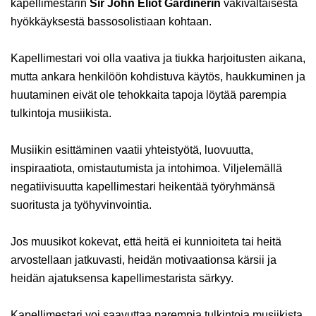
kapellimestarin
Sir John Eliot Gardinerin
väkivaltaisesta
hyökkäyksestä bassosolistiaan kohtaan.
Kapellimestari voi olla vaativa ja tiukka harjoitusten aikana,
mutta ankara henkilöön kohdistuva käytös, haukkuminen ja
huutaminen eivät ole tehokkaita tapoja löytää parempia
tulkintoja musiikista.
Musiikin esittäminen vaatii yhteistyötä, luovuutta,
inspiraatiota, omistautumista ja intohimoa. Viljelemällä
negatiivisuutta kapellimestari heikentää työryhmänsä
suoritusta ja työhyvinvointia.
Jos muusikot kokevat, että heitä ei kunnioiteta tai heitä
arvostellaan jatkuvasti, heidän motivaationsa kärsii ja
heidän ajatuksensa kapellimestarista särkyy.
Kapellimestari voi saavuttaa parempia tulkintoja musiikista