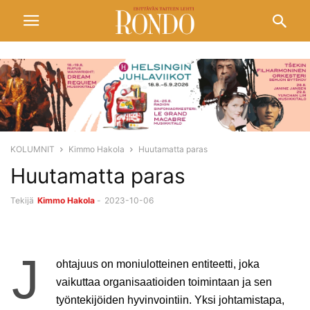
KOLUMNIT
Kimmo Hakola
Huutamatta paras
Huutamatta paras
Tekijä
Kimmo Hakola
-
2023-10-06
J
ohtajuus on moniulotteinen entiteetti, joka
vaikuttaa organisaatioiden toimintaan ja sen
työntekijöiden hyvinvointiin. Yksi johtamistapa,