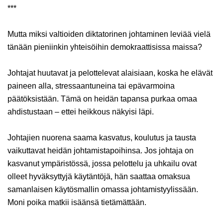
***
Mutta miksi valtioiden diktatorinen johtaminen leviää vielä
tänään pieniinkin yhteisöihin demokraattisissa maissa?
Johtajat huutavat ja pelottelevat alaisiaan, koska he elävät
paineen alla, stressaantuneina tai epävarmoina
päätöksistään. Tämä on heidän tapansa purkaa omaa
ahdistustaan – ettei heikkous näkyisi läpi.
Johtajien nuorena saama kasvatus, koulutus ja tausta
vaikuttavat heidän johtamistapoihinsa. Jos johtaja on
kasvanut ympäristössä, jossa pelottelu ja uhkailu ovat
olleet hyväksyttyjä käytäntöjä, hän saattaa omaksua
samanlaisen käytösmallin omassa johtamistyylissään.
Moni poika matkii isäänsä tietämättään.