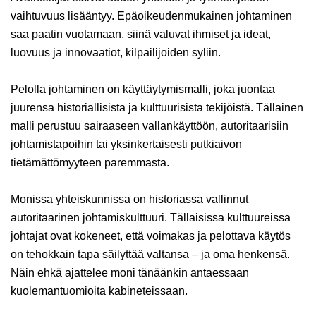
vaihtuvuus lisääntyy. Epäoikeudenmukainen johtaminen
saa paatin vuotamaan, siinä valuvat ihmiset ja ideat,
luovuus ja innovaatiot, kilpailijoiden syliin.
Pelolla johtaminen on käyttäytymismalli, joka juontaa
juurensa historiallisista ja kulttuurisista tekijöistä. Tällainen
malli perustuu sairaaseen vallankäyttöön, autoritaarisiin
johtamistapoihin tai yksinkertaisesti putkiaivon
tietämättömyyteen paremmasta.
Monissa yhteiskunnissa on historiassa vallinnut
autoritaarinen johtamiskulttuuri. Tällaisissa kulttuureissa
johtajat ovat kokeneet, että voimakas ja pelottava käytös
on tehokkain tapa säilyttää valtansa – ja oma henkensä.
Näin ehkä ajattelee moni tänäänkin antaessaan
kuolemantuomioita kabineteissaan.