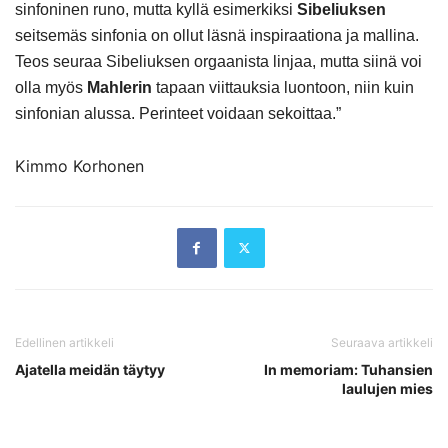
sinfoninen runo, mutta kyllä esimerkiksi
Sibeliuksen
seitsemäs sinfonia on ollut läsnä inspiraationa ja mallina.
Teos seuraa Sibeliuksen orgaanista linjaa, mutta siinä voi
olla myös
Mahlerin
tapaan viittauksia luontoon, niin kuin
sinfonian alussa. Perinteet voidaan sekoittaa.”
Kimmo Korhonen
Edellinen artikkeli
Seuraava artikkeli
Ajatella meidän täytyy
In memoriam: Tuhansien
laulujen mies