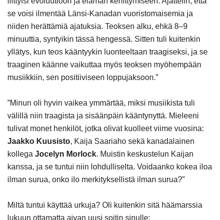
liittyisi evoluutioon ja elämän kehittymiseen. Ajattelin, että
se voisi ilmentää Länsi-Kanadan vuoristomaisemia ja
niiden herättämiä ajatuksia. Teoksen alku, ehkä 8–9
minuuttia, syntyikin tässä hengessä. Sitten tuli kuitenkin
yllätys, kun teos kääntyykin luonteeltaan traagiseksi, ja se
traaginen käänne vaikuttaa myös teoksen myöhempään
musiikkiin, sen positiiviseen loppujaksoon.”
”Minun oli hyvin vaikea ymmärtää, miksi musiikista tuli
välillä niin traagista ja sisäänpäin kääntynyttä. Mieleeni
tulivat monet henkilöt, jotka olivat kuolleet viime vuosina:
Jaakko Kuusisto
, Kaija Saariaho sekä kanadalainen
kollega
Jocelyn Morlock
. Muistin keskustelun Kaijan
kanssa, ja se tuntui niin lohdulliselta. Voidaanko kokea iloa
ilman surua, onko ilo merkityksellistä ilman surua?”
Miltä tuntui käyttää urkuja? Oli kuitenkin sitä häämarssia
lukuun ottamatta aivan uusi soitin sinulle: