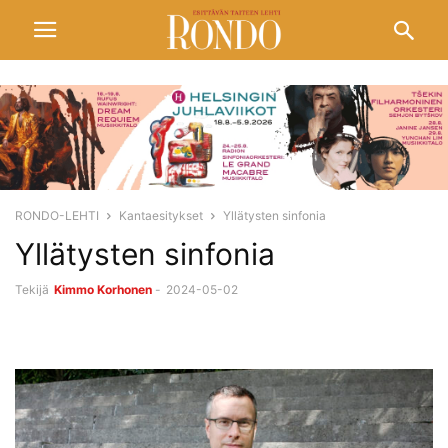
RONDO-LEHTI
Kantaesitykset
Yllätysten sinfonia
Yllätysten sinfonia
Tekijä
Kimmo Korhonen
-
2024-05-02