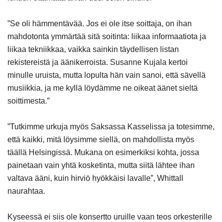
”Se oli hämmentävää. Jos ei ole itse soittaja, on ihan
mahdotonta ymmärtää sitä soitinta: liikaa informaatiota ja
liikaa tekniikkaa, vaikka sainkin täydellisen listan
rekistereistä ja äänikerroista. Susanne Kujala kertoi
minulle uruista, mutta lopulta hän vain sanoi, että sävellä
musiikkia, ja me kyllä löydämme ne oikeat äänet sieltä
soittimesta.”
”Tutkimme urkuja myös Saksassa Kasselissa ja totesimme,
että kaikki, mitä löysimme siellä, on mahdollista myös
täällä Helsingissä. Mukana on esimerkiksi kohta, jossa
painetaan vain yhtä kosketinta, mutta siitä lähtee ihan
valtava ääni, kuin hirviö hyökkäisi lavalle”, Whittall
naurahtaa.
Kyseessä ei siis ole konsertto uruille vaan teos orkesterille