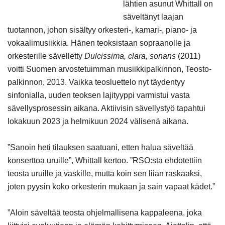
lähtien asunut Whittall on
säveltänyt laajan
tuotannon, johon sisältyy orkesteri-, kamari-, piano- ja
vokaalimusiikkia. Hänen teoksistaan sopraanolle ja
orkesterille sävelletty
Dulcissima, clara, sonans
(2011)
voitti Suomen arvostetuimman musiikkipalkinnon, Teosto-
palkinnon, 2013. Vaikka teosluettelo nyt täydentyy
sinfonialla, uuden teoksen lajityyppi varmistui vasta
sävellysprosessin aikana. Aktiivisin sävellystyö tapahtui
lokakuun 2023 ja helmikuun 2024 välisenä aikana.
”Sanoin heti tilauksen saatuani, etten halua säveltää
konserttoa uruille”, Whittall kertoo. ”RSO:sta ehdotettiin
teosta uruille ja vaskille, mutta koin sen liian raskaaksi,
joten pyysin koko orkesterin mukaan ja sain vapaat kädet.”
”Aloin säveltää teosta ohjelmallisena kappaleena, joka