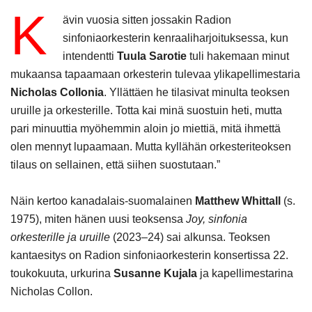
K
ävin vuosia sitten jossakin Radion
sinfoniaorkesterin kenraaliharjoituksessa, kun
intendentti
Tuula Sarotie
tuli hakemaan minut
mukaansa tapaamaan orkesterin tulevaa ylikapellimestaria
Nicholas Collonia
. Yllättäen he tilasivat minulta teoksen
uruille ja orkesterille. Totta kai minä suostuin heti, mutta
pari minuuttia myöhemmin aloin jo miettiä, mitä ihmettä
olen mennyt lupaamaan. Mutta kyllähän orkesteriteoksen
tilaus on sellainen, että siihen suostutaan.”
Näin kertoo kanadalais-suomalainen
Matthew Whittall
(s.
1975), miten hänen uusi teoksensa
Joy, sinfonia
orkesterille ja uruille
(2023–24) sai alkunsa. Teoksen
kantaesitys on Radion sinfoniaorkesterin konsertissa 22.
toukokuuta, urkurina
Susanne Kujala
ja kapellimestarina
Nicholas Collon.