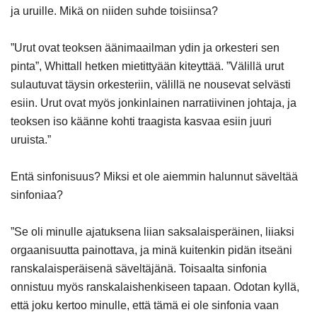
ja uruille. Mikä on niiden suhde toisiinsa?
”Urut ovat teoksen äänimaailman ydin ja orkesteri sen
pinta”, Whittall hetken mietittyään kiteyttää. ”Välillä urut
sulautuvat täysin orkesteriin, välillä ne nousevat selvästi
esiin. Urut ovat myös jonkinlainen narratiivinen johtaja, ja
teoksen iso käänne kohti traagista kasvaa esiin juuri
uruista.”
Entä sinfonisuus? Miksi et ole aiemmin halunnut säveltää
sinfoniaa?
”Se oli minulle ajatuksena liian saksalaisperäinen, liiaksi
orgaanisuutta painottava, ja minä kuitenkin pidän itseäni
ranskalaisperäisenä säveltäjänä. Toisaalta sinfonia
onnistuu myös ranskalaishenkiseen tapaan. Odotan kyllä,
että joku kertoo minulle, että tämä ei ole sinfonia vaan