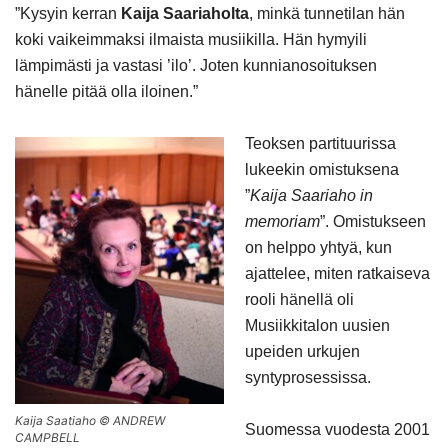
”Kysyin kerran
Kaija Saariaholta
, minkä tunnetilan hän
koki vaikeimmaksi ilmaista musiikilla. Hän hymyili
lämpimästi ja vastasi ’ilo’. Joten kunnianosoituksen
hänelle pitää olla iloinen.”
Teoksen partituurissa
lukeekin omistuksena
”
Kaija Saariaho in
memoriam
”. Omistukseen
on helppo yhtyä, kun
ajattelee, miten ratkaiseva
rooli hänellä oli
Musiikkitalon uusien
upeiden urkujen
syntyprosessissa.
Kaija Saatiaho © ANDREW
Suomessa vuodesta 2001
CAMPBELL