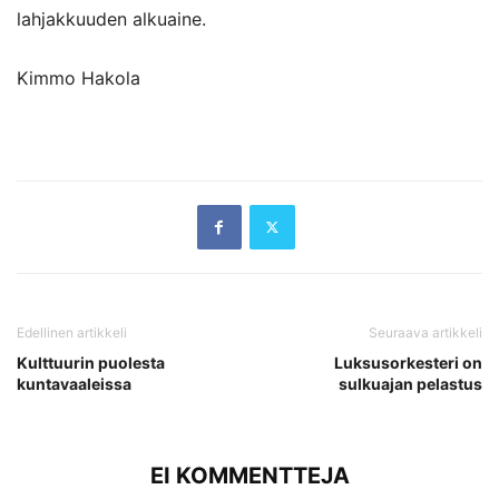
lahjakkuuden alkuaine.
Kimmo Hakola
Edellinen artikkeli
Seuraava artikkeli
Kulttuurin puolesta
Luksusorkesteri on
kuntavaaleissa
sulkuajan pelastus
EI KOMMENTTEJA