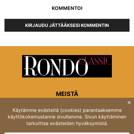
KOMMENTOI
KIRJAUDU JÄTTÄÄKSESI KOMMENTIN
MEISTÄ
Rondon toimitus
Opastinsilta 6A 00520 Helsinki
Asiakaspalvelu: puh. 03 4246 5318
asiakaspalvelu@rondo.fi