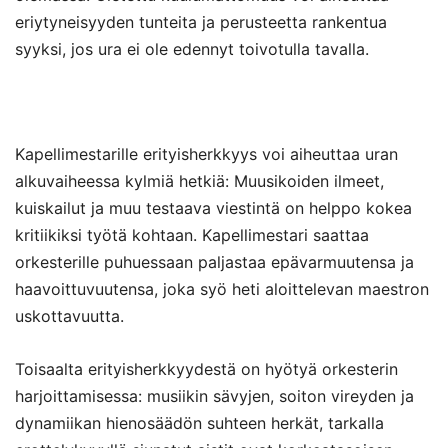
eriytyneisyyden tunteita ja perusteetta rankentua
syyksi, jos ura ei ole edennyt toivotulla tavalla.
Kapellimestarille erityisherkkyys voi aiheuttaa uran
alkuvaiheessa kylmiä hetkiä: Muusikoiden ilmeet,
kuiskailut ja muu testaava viestintä on helppo kokea
kritiikiksi työtä kohtaan. Kapellimestari saattaa
orkesterille puhuessaan paljastaa epävarmuutensa ja
haavoittuvuutensa, joka syö heti aloittelevan maestron
uskottavuutta.
Toisaalta erityisherkkyydestä on hyötyä orkesterin
harjoittamisessa: musiikin sävyjen, soiton vireyden ja
dynamiikan hienosäädön suhteen herkät, tarkalla