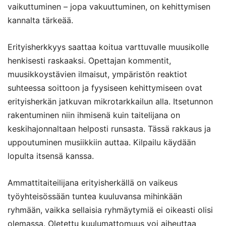
vaikuttuminen – jopa vakuuttuminen, on kehittymisen
kannalta tärkeää.
Erityisherkkyys saattaa koitua varttuvalle muusikolle
henkisesti raskaaksi. Opettajan kommentit,
muusikkoystävien ilmaisut, ympäristön reaktiot
suhteessa soittoon ja fyysiseen kehittymiseen ovat
erityisherkän jatkuvan mikrotarkkailun alla. Itsetunnon
rakentuminen niin ihmisenä kuin taitelijana on
keskihajonnaltaan helposti runsasta. Tässä rakkaus ja
uppoutuminen musiikkiin auttaa. Kilpailu käydään
lopulta itsensä kanssa.
Ammattitaiteilijana erityisherkällä on vaikeus
työyhteisössään tuntea kuuluvansa mihinkään
ryhmään, vaikka sellaisia ryhmäytymiä ei oikeasti olisi
olemassa. Oletettu kuulumattomuus voi aiheuttaa