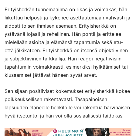
Erityisherkän tunnemaailma on rikas ja voimakas, hän
liikuttuu helposti ja kykenee asettautumaan vahvasti ja
aidosti toisen ihmisen asemaan. Erityisherkkä on
ystävänä lojaali ja rehellinen. Hän pohtii ja erittelee
mielellään asioita ja elämänsä tapahtumia sekä etu-
että jälkikäteen. Erityisherkkä on itsensä objektiivinen
ja subjektiivinen tarkkailija. Hän reagoi negatiivisiin
tapahtumiin voimakkaasti, esimerkiksi hylkäämiset tai
kiusaamiset jättävät häneen syvät arvet.
Sen sijaan positiiviset kokemukset erityisherkkä kokee
poikkeuksellisen rakentavasti. Tasapainoisen
lapsuuden eläneelle henkilölle voi rakentua harvinaisen
hyvä itsetunto
,
ja hän voi olla sosiaalisesti taidokas.