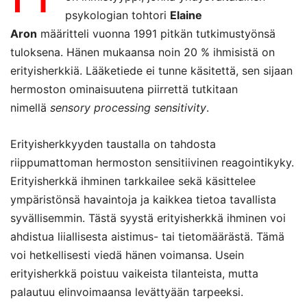
psykologian tohtori
Elaine
Aron
määritteli vuonna 1991 pitkän tutkimustyönsä
tuloksena. Hänen mukaansa noin 20 % ihmisistä on
erityisherkkiä. Lääketiede ei tunne käsitettä, sen sijaan
hermoston ominaisuutena piirrettä tutkitaan
nimellä
sensory processing sensitivity
.
Erityisherkkyyden taustalla on tahdosta
riippumattoman hermoston sensitiivinen reagointikyky.
Erityisherkkä ihminen tarkkailee sekä käsittelee
ympäristönsä havaintoja ja kaikkea tietoa tavallista
syvällisemmin. Tästä syystä erityisherkkä ihminen voi
ahdistua liiallisesta aistimus- tai tietomäärästä. Tämä
voi hetkellisesti viedä hänen voimansa. Usein
erityisherkkä poistuu vaikeista tilanteista, mutta
palautuu elinvoimaansa levättyään tarpeeksi.