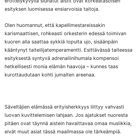
erottelykyvyllä siunatut aistit ovat korkeatasoisen
esityksen luomisessa ensiarvoisia taitoja.
Olen huomannut, että kapellimestareissakin
karismaattisen, rohkeasti orkesterin edessä toimivan
kuoren alla saattaa sykkiä lopulta ujo, sisäänpäin
kääntynyt taiteilijatemperamentti. Esittävässä taiteessa
esityksestä syntyvä adrenaliinihumala kompensoi
hetkellisesti monia elämän haavoja – kunnes taas
kurottaudutaan kohti jumalten areenaa.
Säveltäjien elämässä erityisherkkyys liittyy vahvasti
luovan kuvittelemisen lahjaan. Jos ajatukset nuoresta
pitäen ovat täynnä aistein havaittavaa omaa musiikkia,
ei
vät
muut asiat tässä maailmassa ole tärkeämpiä.