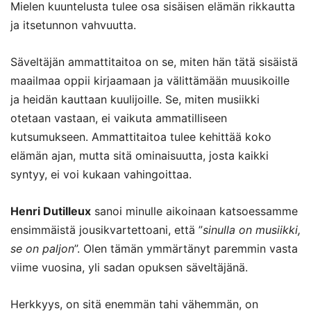
Mielen kuuntelusta tulee osa sisäisen elämän rikkautta
ja itsetunnon vahvuutta.
Säveltäjän ammattitaitoa on se
,
miten hän tätä sisäistä
maailmaa oppii kirjaamaan ja välittämään muusikoille
ja heidän kautta
an
kuulijoill
e
. Se
,
miten musiikki
otetaan vastaan, ei vaikuta ammatilliseen
kutsumukseen. Ammattitaitoa tulee kehittää koko
elämän ajan, mutta sitä ominaisuutta, josta kaikki
syntyy, ei voi kukaan vahingoittaa.
Henri Dutilleux
sanoi minulle aikoinaan katsoessamme
ensimmäistä jousikvartettoani, että ”
sinulla on musiikki,
se on paljon
”. Olen tämän ymmärtänyt paremmin vasta
viime vuosina, yli sadan opuksen säveltäjänä.
Herkkyys, on sitä enemmän tahi vähemmän, on