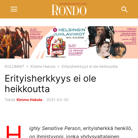
KOLUMNIT
Kimmo Hakola
Erityisherkkyys ei ole heikkoutta
Erityisherkkyys ei ole
heikkoutta
Tekijä
Kimmo Hakola
-
2021-03-30
H
ighly Sensitive Person
, erityisherkkä henkilö,
on ihmistyyppi, jonka yhdysvaltalainen