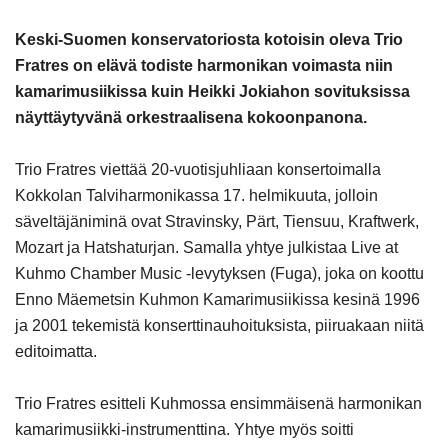
Keski-Suomen konservatoriosta kotoisin oleva Trio
Fratres on elävä todiste harmonikan voimasta niin
kamarimusiikissa kuin Heikki Jokiahon sovituksissa
näyttäytyvänä orkestraalisena kokoonpanona.
Trio Fratres viettää 20-vuotisjuhliaan konsertoimalla
Kokkolan Talviharmonikassa 17. helmikuuta, jolloin
säveltäjäniminä ovat Stravinsky, Pärt, Tiensuu, Kraftwerk,
Mozart ja Hatshaturjan. Samalla yhtye julkistaa Live at
Kuhmo Chamber Music -levytyksen (Fuga), joka on koottu
Enno Mäemetsin Kuhmon Kamarimusiikissa kesinä 1996
ja 2001 tekemistä konserttinauhoituksista, piiruakaan niitä
editoimatta.
Trio Fratres esitteli Kuhmossa ensimmäisenä harmonikan
kamarimusiikki-instrumenttina. Yhtye myös soitti