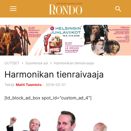
UUTISET
Suomessa soi
Harmonikan tienraivaaja
Harmonikan tienraivaaja
Tekijä
Matti Tuomisto
-
2016-02-01
[td_block_ad_box spot_id=”custom_ad_4″]