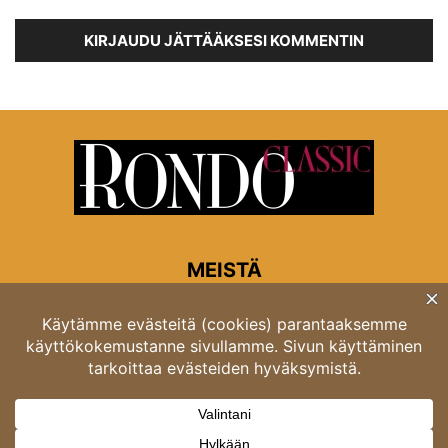
KIRJAUDU JÄTTÄÄKSESI KOMMENTIN
MEISTÄ
Rondon toimitus
Opastinsilta 6A 00520 Helsinki
Asiakaspalvelu: puh. 03 4246 5318
asiakaspalvelu@rondo.fi
Ota meihin yhteyttä:
toimitus@rondo.fi