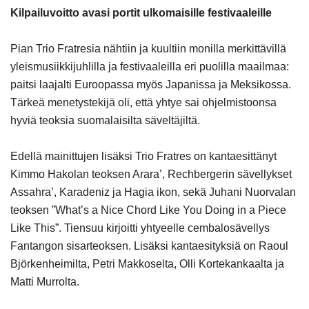
Kilpailuvoitto avasi portit ulkomaisille festivaaleille
Pian Trio Fratresia nähtiin ja kuultiin monilla merkittävillä
yleismusiikkijuhlilla ja festivaaleilla eri puolilla maailmaa:
paitsi laajalti Euroopassa myös Japanissa ja Meksikossa.
Tärkeä menetystekijä oli, että yhtye sai ohjelmistoonsa
hyviä teoksia suomalaisilta säveltäjiltä.
Edellä mainittujen lisäksi Trio Fratres on kantaesittänyt
Kimmo Hakolan teoksen Arara’, Rechbergerin sävellykset
Assahra’, Karadeniz ja Hagia ikon, sekä Juhani Nuorvalan
teoksen ”What’s a Nice Chord Like You Doing in a Piece
Like This”. Tiensuu kirjoitti yhtyeelle cembalosävellys
Fantangon sisarteoksen. Lisäksi kantaesityksiä on Raoul
Björkenheimilta, Petri Makkoselta, Olli Kortekankaalta ja
Matti Murrolta.