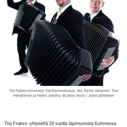
Trio Fratres konseretoi Talviharmonikassa. Vas. Raimo Vertainen, Toni
Hämäläinen ja Heikki Jokiaho. ©Jakko Mylly / Jäljen jättiläinen
Trio Fratres -yhtyeellä 20 vuotta läpimurrosta Kuhmossa