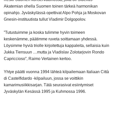
Akatemian ohella Suomen toinen tärkeä harmonikan
opinahjo. Jyväskylässä opettivat Alpo Pohja ja Moskovan
Gnesin-instituutista tullut Vladimir Dolgopolov.
”Tutustuimme ja koska tulimme hyvin toimeen
keskenämme, päätimme ruveta soittamaan yhdessä.
Löysimme hyviä triolle kirjoitettuja kappaleita, sellaisia kuin
Jukka Tiensuun …mutta ja Vladislav Zolotarjovin Rondo
Capriccioso”, Raimo Vertainen kertoo.
Yhtye päätti vuonna 1994 lähteä kilpailemaan Italiaan Città
di Castelfidardo -kilpailuun, jossa se voittikin
kamarimusiikkisarjan. Tätä seurasivat esiintymiset
Jyväskylän
Kesässä 1995 ja Kuhmossa 1996.