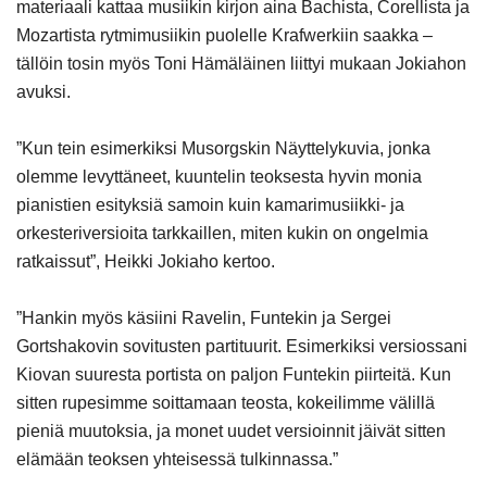
materiaali kattaa musiikin kirjon aina Bachista, Corellista ja
Mozartista rytmimusiikin puolelle Krafwerkiin saakka –
tällöin tosin myös Toni Hämäläinen liittyi mukaan Jokiahon
avuksi.
”Kun tein esimerkiksi Musorgskin Näyttelykuvia, jonka
olemme levyttäneet, kuuntelin teoksesta hyvin monia
pianistien esityksiä samoin kuin kamarimusiikki- ja
orkesteriversioita tarkkaillen, miten kukin on ongelmia
ratkaissut”, Heikki Jokiaho kertoo.
”Hankin myös käsiini Ravelin, Funtekin ja Sergei
Gortshakovin sovitusten partituurit. Esimerkiksi versiossani
Kiovan suuresta portista on paljon Funtekin piirteitä. Kun
sitten rupesimme soittamaan teosta, kokeilimme välillä
pieniä muutoksia, ja monet uudet versioinnit jäivät sitten
elämään teoksen yhteisessä tulkinnassa.”