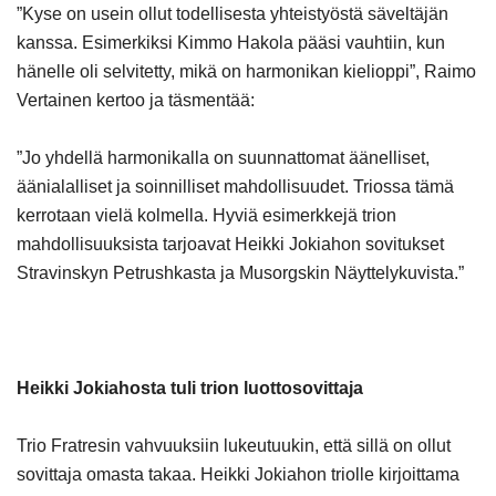
”Kyse on usein ollut todellisesta yhteistyöstä säveltäjän
kanssa. Esimerkiksi Kimmo Hakola pääsi vauhtiin, kun
hänelle oli selvitetty, mikä on harmonikan kielioppi”, Raimo
Vertainen kertoo ja täsmentää:
”Jo yhdellä harmonikalla on suunnattomat äänelliset,
äänialalliset ja soinnilliset mahdollisuudet. Triossa tämä
kerrotaan vielä kolmella. Hyviä esimerkkejä trion
mahdollisuuksista tarjoavat Heikki Jokiahon sovitukset
Stravinskyn Petrushkasta ja Musorgskin Näyttelykuvista.”
Heikki Jokiahosta tuli trion luottosovittaja
Trio Fratresin vahvuuksiin lukeutuukin, että sillä on ollut
sovittaja omasta takaa. Heikki Jokiahon triolle kirjoittama