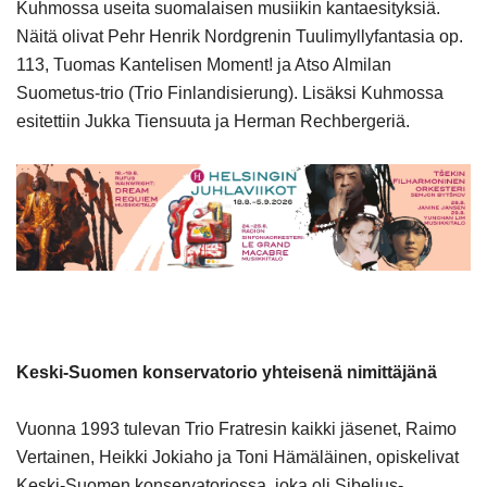
Kuhmossa useita suomalaisen musiikin kantaesityksiä.
Näitä olivat Pehr Henrik Nordgrenin Tuulimyllyfantasia op.
113, Tuomas Kantelisen Moment! ja Atso Almilan
Suometus-trio (Trio Finlandisierung). Lisäksi Kuhmossa
esitettiin Jukka Tiensuuta ja Herman Rechbergeriä.
Keski-Suomen konservatorio yhteisenä nimittäjänä
Vuonna 1993 tulevan Trio Fratresin kaikki jäsenet, Raimo
Vertainen, Heikki Jokiaho ja Toni Hämäläinen, opiskelivat
Keski-Suomen konservatoriossa, joka oli Sibelius-