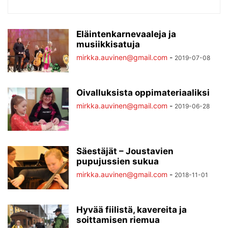
Eläintenkarnevaaleja ja
musiikkisatuja
mirkka.auvinen@gmail.com
-
2019-07-08
Oivalluksista oppimateriaaliksi
mirkka.auvinen@gmail.com
-
2019-06-28
Säestäjät – Joustavien
pupujussien sukua
mirkka.auvinen@gmail.com
-
2018-11-01
Hyvää fiilistä, kavereita ja
soittamisen riemua