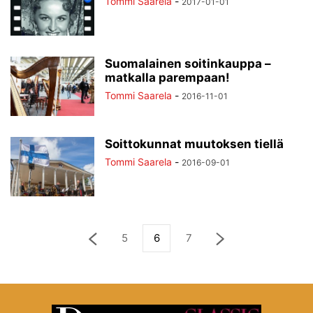
Tommi Saarela
-
2017-01-01
Suomalainen soitinkauppa –
matkalla parempaan!
Tommi Saarela
-
2016-11-01
Soittokunnat muutoksen tiellä
Tommi Saarela
-
2016-09-01
5
6
7